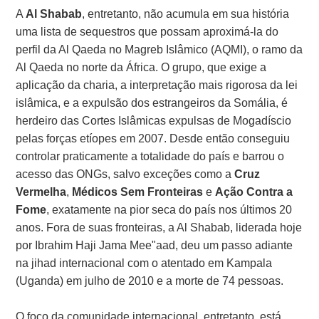
A
Al Shabab
, entretanto, não acumula em sua história
uma lista de sequestros que possam aproximá-la do
perfil da Al Qaeda no Magreb Islâmico (AQMI), o ramo da
Al Qaeda no norte da África. O grupo, que exige a
aplicação da charia, a interpretação mais rigorosa da lei
islâmica, e a expulsão dos estrangeiros da Somália, é
herdeiro das Cortes Islâmicas expulsas de Mogadíscio
pelas forças etíopes em 2007. Desde então conseguiu
controlar praticamente a totalidade do país e barrou o
acesso das ONGs, salvo exceções como a
Cruz
Vermelha
,
Médicos Sem Fronteiras
e
Ação Contra a
Fome
, exatamente na pior seca do país nos últimos 20
anos. Fora de suas fronteiras, a Al Shabab, liderada hoje
por Ibrahim Haji Jama Mee"aad, deu um passo adiante
na jihad internacional com o atentado em Kampala
(Uganda) em julho de 2010 e a morte de 74 pessoas.
O foco da comunidade internacional, entretanto, está