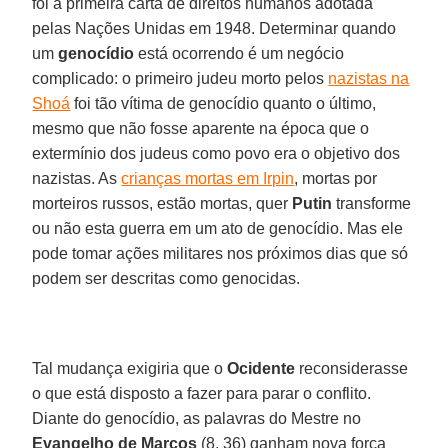
foi a primeira carta de direitos humanos adotada
pelas Nações Unidas em 1948. Determinar quando
um
genocídio
está ocorrendo é um negócio
complicado: o primeiro judeu morto pelos
nazistas na
Shoá
foi tão vítima de genocídio quanto o último,
mesmo que não fosse aparente na época que o
extermínio dos judeus como povo era o objetivo dos
nazistas. As
crianças mortas em Irpin
, mortas por
morteiros russos, estão mortas, quer
Putin
transforme
ou não esta guerra em um ato de genocídio. Mas ele
pode tomar ações militares nos próximos dias que só
podem ser descritas como genocidas.
Tal mudança exigiria que o
Ocidente
reconsiderasse
o que está disposto a fazer para parar o conflito.
Diante do genocídio, as palavras do Mestre no
Evangelho de Marcos
(8, 36) ganham nova força