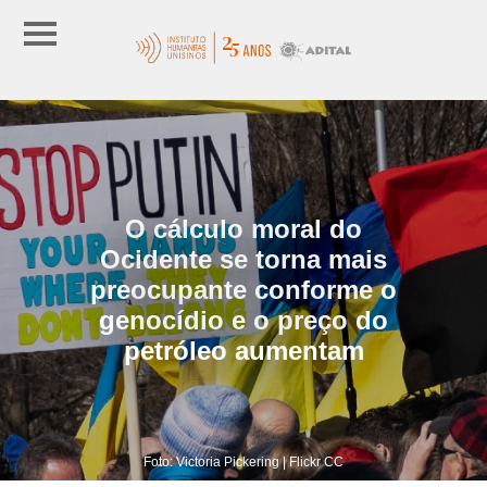
O cálculo moral do
Ocidente se torna mais
preocupante conforme o
genocídio e o preço do
petróleo aumentam
Foto: Victoria Pickering | Flickr CC