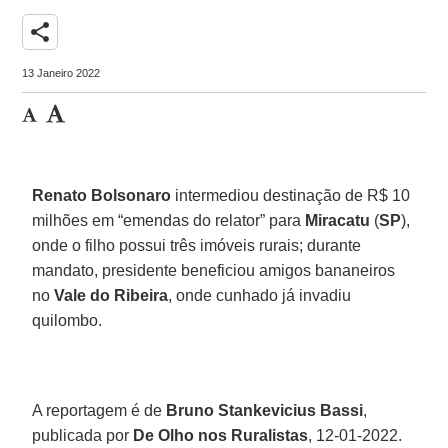
share
13 Janeiro 2022
Renato Bolsonaro
intermediou destinação de R$ 10
milhões em “emendas do relator” para
Miracatu
(
SP
),
onde o filho possui três imóveis rurais; durante
mandato, presidente beneficiou amigos bananeiros
no
Vale do Ribeira
, onde cunhado já invadiu
quilombo.
A reportagem é de
Bruno Stankevicius Bassi
,
publicada por
De Olho nos Ruralistas
, 12-01-2022.