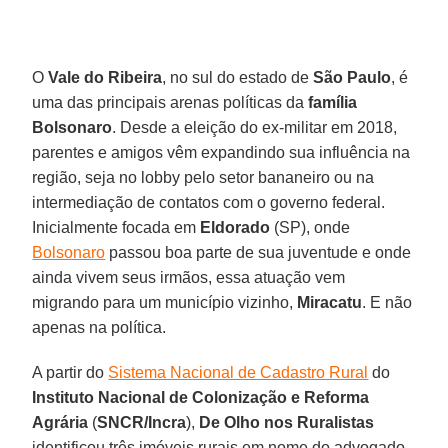
O
Vale do Ribeira
, no sul do estado de
São Paulo
, é
uma das principais arenas políticas da
família
Bolsonaro
. Desde a eleição do ex-militar em 2018,
parentes e amigos vêm expandindo sua influência na
região, seja no lobby pelo setor bananeiro ou na
intermediação de contatos com o governo federal.
Inicialmente focada em
Eldorado
(SP), onde
Bolsonaro
passou boa parte de sua juventude e onde
ainda vivem seus irmãos, essa atuação vem
migrando para um município vizinho,
Miracatu
. E não
apenas na política.
A partir do
Sistema Nacional de Cadastro Rural
do
Instituto Nacional de Colonização e Reforma
Agrária
(
SNCR/Incra
),
De Olho nos Ruralistas
identificou três imóveis rurais em nome do advogado