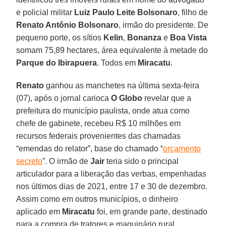
e policial militar
Luiz Paulo Leite Bolsonaro
, filho de
Renato Antônio Bolsonaro
, irmão do presidente. De
pequeno porte, os sítios
Kelin
,
Bonanza
e
Boa Vista
somam 75,89 hectares, área equivalente à metade do
Parque do Ibirapuera
. Todos em
Miracatu
.
Renato
ganhou as manchetes na última sexta-feira
(07), após o jornal carioca
O Globo
revelar que a
prefeitura do município paulista, onde atua como
chefe de gabinete, recebeu R$ 10 milhões em
recursos federais provenientes das chamadas
“emendas do relator”, base do chamado “
orçamento
secreto
”. O irmão de
Jair
teria sido o principal
articulador para a liberação das verbas, empenhadas
nos últimos dias de 2021, entre 17 e 30 de dezembro.
Assim como em outros municípios, o dinheiro
aplicado em
Miracatu
foi, em grande parte, destinado
para a compra de tratores e maquinário rural.