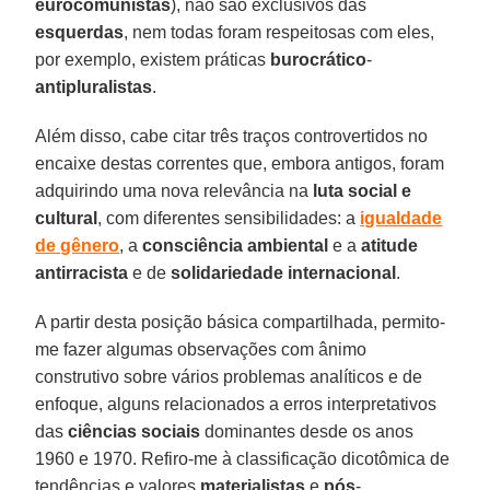
eurocomunistas
), não são exclusivos das
esquerdas
, nem todas foram respeitosas com eles,
por exemplo, existem práticas
burocrático
-
antipluralistas
.
Além disso, cabe citar três traços controvertidos no
encaixe destas correntes que, embora antigos, foram
adquirindo uma nova relevância na
luta social
e
cultural
, com diferentes sensibilidades: a
igualdade
de gênero
, a
consciência
ambiental
e a
atitude
antirracista
e de
solidariedade
internacional
.
A partir desta posição básica compartilhada, permito-
me fazer algumas observações com ânimo
construtivo sobre vários problemas analíticos e de
enfoque, alguns relacionados a erros interpretativos
das
ciências
sociais
dominantes desde os anos
1960 e 1970. Refiro-me à classificação dicotômica de
tendências e valores
materialistas
e
pós
-