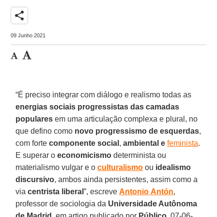
share
09 Junho 2021
“É preciso integrar com diálogo e realismo todas as
energias sociais
progressistas
das
camadas
populares
em uma articulação complexa e plural, no
que defino como
novo
progressismo
de esquerdas
,
com forte
componente
social
,
ambiental
e
feminista
.
E superar o
economicismo
determinista ou
materialismo vulgar e o
culturalismo
ou
idealismo
discursivo
, ambos ainda persistentes, assim como a
via
centrista
liberal
”, escreve
Antonio
Antón
,
professor de sociologia da
Universidade Autônoma
de Madrid
, em artigo publicado por
Público
, 07-06-