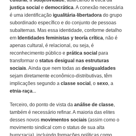
justiça social
e
democrática
. A conexão necessária
é uma identificação
igualitária
-
libertadora
do grupo
subordinado específico e do conjunto de pessoas
subalternas. Mas essa identidade, conforme detalho
em
Identidades feministas y teoría crítica
, não é
apenas cultural, é relacional, ou seja, é
reconhecimento público e
prática
social
para
transformar o
status desigual
nas estruturas
sociais
. Ainda que nem todas as
desigualdades
sejam diretamente econômico-distributivas, têm
implicações segundo a
classe
social
, o
sexo
, a
etnia
-
raça
...
Terceiro, do ponto de vista da
análise de classe
,
também é necessário refinar. A maioria das elites
desses novos
movimentos sociais
(assim como o
movimento sindical com o status de sua alta
burocracia), incluindo formações políticas como