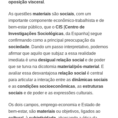
oposição
visceral
.
As questões
materiais
são
sociais
, com um
importante componente econômico-trabalhista e de
bem-estar público, que o
CIS
[
Centro de
Investigações Sociológicas
, da Espanha] segue
confirmando como a principal preocupação da
sociedade
. Dando um passo interpretativo, podemos
afirmar que aquilo que subjaz a essa realidade
imediata é uma
desigual relação
social
e de poder
que se turva na dicotomia
material
/
pós
-
material
. E
avaliar essa desvantajosa
relação social
é central
para articular a interação entre as
dinâmicas
sociais
e as
condições socioeconômicas
, as
estruturas
sociais
e de poder e as expressões culturais.
Os dois campos, emprego-economia e Estado de
bem-estar, são
materiais
ou objetivos, ligados ao
cultural
, à
subjetividade
, abarcando a ética da