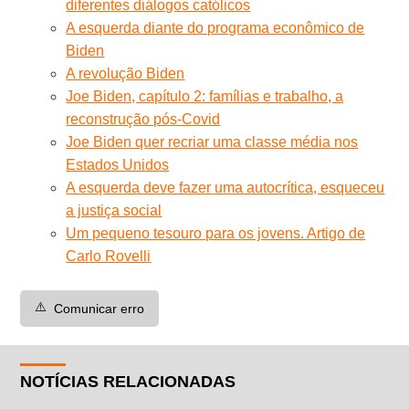
diferentes diálogos católicos
A esquerda diante do programa econômico de
Biden
A revolução Biden
Joe Biden, capítulo 2: famílias e trabalho, a
reconstrução pós-Covid
Joe Biden quer recriar uma classe média nos
Estados Unidos
A esquerda deve fazer uma autocrítica, esqueceu
a justiça social
Um pequeno tesouro para os jovens. Artigo de
Carlo Rovelli
⚠️
Comunicar erro
NOTÍCIAS RELACIONADAS