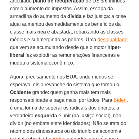
articulado
plano de recuperação
de US $ 6 trilhões
com o aumento de impostos. Assim, escapa da
armadilha do aumento da
dívida
e faz justiça: a crise
atual aumentou desmedidamente os benefícios da
classe mais
rica
e abastada, rebaixando as classes
médias e submergindo as pobres. Uma
desigualdade
que vem se acumulando desde que o motor
hiper-
liberal
fez explodir as remunerações financeiras e
mudou o sistema econômico.
Agora, precisamente nos
EUA
, onde menos se
esperava, eis a revanche do sistema que tornou o
Ocidente
grande: quem ganha mais tem mais
responsabilidade e paga mais, por todos. Para
Biden
,
é uma forma de superar os radicais dos direitos: a
verdadeira
esquerda
é unir (na justiça social), não
dividir (no embate entre identidades). Não se trata do
retorno dos dinossauros ou do triunfo da economia
estatal subsidiada:
Biden
entendeu que só com a