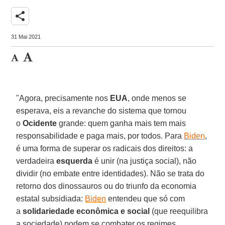
share
31 Mai 2021
"Agora, precisamente nos
EUA
, onde menos se
esperava, eis a revanche do sistema que tornou
o
Ocidente
grande: quem ganha mais tem mais
responsabilidade e paga mais, por todos. Para
Biden
,
é uma forma de superar os radicais dos direitos: a
verdadeira
esquerda
é unir (na justiça social), não
dividir (no embate entre identidades). Não se trata do
retorno dos dinossauros ou do triunfo da economia
estatal subsidiada:
Biden
entendeu que só com
a
solidariedade econômica e social
(que reequilibra
a sociedade) podem se combater os regimes