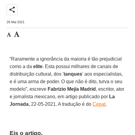
share
26 Mai 2021
“Raramente a ignorância da maioria é tão prejudicial
como a da
elite
. Esta possui milhares de canais de
distribuição cultural, dos '
tanques
' aos especialistas,
e é uma arma de poder. O que não é dito, turva o seu
modelo”, escreve
Fabrizio
Mejía
Madrid
, escritor, ator
e jornalista mexicano, em artigo publicado por
La
Jornada
, 22-05-2021. A tradução é do
Cepat
.
Eis o artigo.