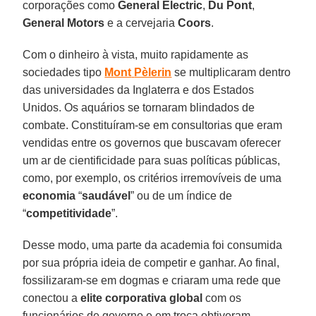
corporações como
General Electric
,
Du Pont
,
General
Motors
e a cervejaria
Coors
.
Com o dinheiro à vista, muito rapidamente as
sociedades tipo
Mont
Pèlerin
se multiplicaram dentro
das universidades da Inglaterra e dos Estados
Unidos. Os aquários se tornaram blindados de
combate. Constituíram-se em consultorias que eram
vendidas entre os governos que buscavam oferecer
um ar de cientificidade para suas políticas públicas,
como, por exemplo, os critérios irremovíveis de uma
economia
“
saudável
” ou de um índice de
“
competitividade
”.
Desse modo, uma parte da academia foi consumida
por sua própria ideia de competir e ganhar. Ao final,
fossilizaram-se em dogmas e criaram uma rede que
conectou a
elite
corporativa
global
com os
funcionários de governo e em troca obtiveram