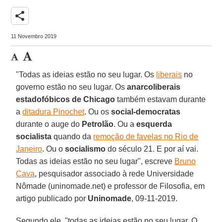
share
11 Novembro 2019
"Todas as ideias estão no seu lugar. Os
liberais
no
governo estão no seu lugar. Os
anarcoliberais
estadofóbicos de
Chicago
também estavam durante
a
ditadura Pinochet
. Ou os
social-democratas
durante o auge do
Petrolão
. Ou a
esquerda
socialista
quando da
remoção de favelas no Rio de
Janeiro
. Ou o
socialismo
do século 21. E por aí vai.
Todas as ideias estão no seu lugar", escreve
Bruno
Cava
, pesquisador associado à rede Universidade
Nômade (uninomade.net) e professor de Filosofia, em
artigo publicado por
Uninomade
, 09-11-2019.
Segundo ele, "todas as ideias estão no seu lugar. O