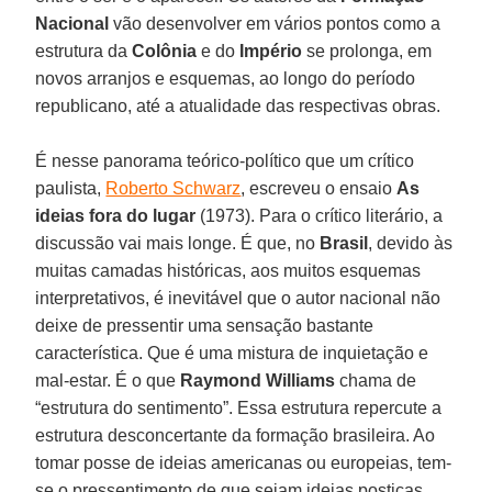
Nacional
vão desenvolver em vários pontos como a
estrutura da
Colônia
e do
Império
se prolonga, em
novos arranjos e esquemas, ao longo do período
republicano, até a atualidade das respectivas obras.
É nesse panorama teórico-político que um crítico
paulista,
Roberto Schwarz
, escreveu o ensaio
As
ideias fora do lugar
(1973). Para o crítico literário, a
discussão vai mais longe. É que, no
Brasil
, devido às
muitas camadas históricas, aos muitos esquemas
interpretativos, é inevitável que o autor nacional não
deixe de pressentir uma sensação bastante
característica. Que é uma mistura de inquietação e
mal-estar. É o que
Raymond
Williams
chama de
“estrutura do sentimento”. Essa estrutura repercute a
estrutura desconcertante da formação brasileira. Ao
tomar posse de ideias americanas ou europeias, tem-
se o pressentimento de que sejam ideias postiças,