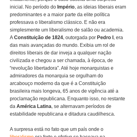
inicial. No período do
Império
, as ideias liberais eram
predominantes e a maior parte da elite política
professava o liberalismo clássico. E não era
simplesmente um liberalismo de salão ou academia.
A
Constituição de 1824
, outorgada por
Pedro
I
, era
das mais avançadas do mundo. Exibia um rol de
direitos liberais de dar inveja a qualquer nação
civilizada e chegou a ser chamada, à época, de
“revolução libertadora”. Até hoje monarquistas e
admiradores da monarquia se orgulham do
arcabouço moderno da que é a Constituição
brasileira mais longeva, 65 anos de vigência até a
proclamação republicana. Enquanto isso, no restante
da
América
Latina
, se alternavam períodos de
estabilidade republicana e ditadura caudilhesca.
A surpresa está no fato que um país onde o
liberalismo
era forte e efetivo se baseava na