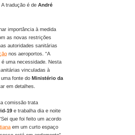
. A tradução é de
André
ar importância à medida
om as novas restrições
as autoridades sanitárias
ção
nos aeroportos. “A
 é uma necessidade. Nesta
anitárias vinculadas à
a uma fonte do
Ministério da
ar em detalhes.
a comissão trata
id-19
e trabalha dia e noite
Sei que foi feito um acordo
tiana
em um curto espaço