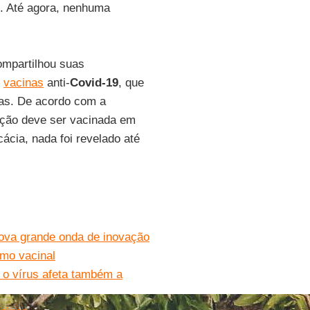
o. Até agora, nenhuma
mpartilhou suas
s
vacinas
anti-
Covid-19
, que
las. De acordo com a
ação deve ser vacinada em
ácia, nada foi revelado até
nova grande onda de inovação
smo vacinal
o vírus afeta também a