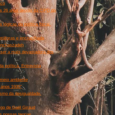
sco
os 26 anos depois da CIPD do
lógicas da política fiscal.
táforas e encruzilhada
Penchaszadeh
 ser a mais devastadora dos
 política. Entrevista
 meio ambiente
 anos 1930”
ismo da desigualdade.
igo de Gaël Giraud
s nossas teorias