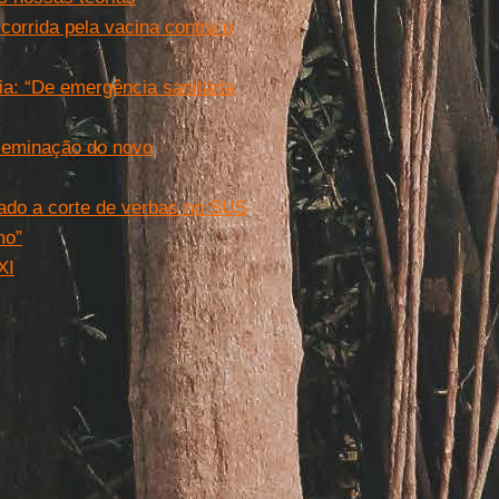
orrida pela vacina contra o
ia: “De emergência sanitária
sseminação do novo
gado a corte de verbas no SUS
mo”
XI