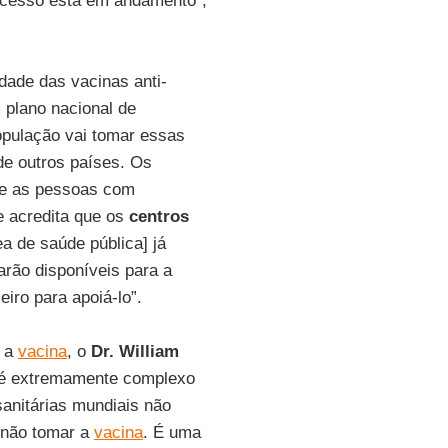
ocesso está em andamento”,
idade das vacinas anti-
 plano nacional de
pulação vai tomar essas
de outros países. Os
 e as pessoas com
le acredita que os
centros
a de saúde pública] já
arão disponíveis para a
iro para apoiá-lo”.
e a
vacina
, o
Dr. William
é extremamente complexo
sanitárias mundiais não
 não tomar a
vacina
. É uma