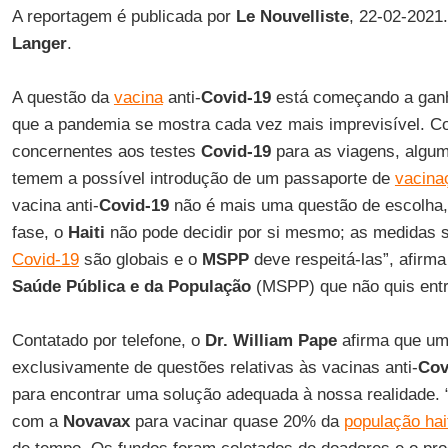
A reportagem é publicada por
Le Nouvelliste
, 22-02-2021
Langer
.
A questão da
vacina
anti-
Covid-19
está começando a ganh
que a pandemia se mostra cada vez mais imprevisível. C
concernentes aos testes
Covid-19
para as viagens, algum
temem a possível introdução de um passaporte de
vacina
vacina anti-
Covid-19
não é mais uma questão de escolha,
fase, o
Haiti
não pode decidir por si mesmo; as medidas s
Covid-19
são globais e o
MSPP
deve respeitá-las”, afirm
Saúde Pública e da População
(MSPP) que não quis entr
Contatado por telefone, o
Dr. William Pape
afirma que um
exclusivamente de questões relativas às vacinas anti-
Cov
para encontrar uma solução adequada à nossa realidade. “
com a
Novavax
para vacinar quase 20% da
população hai