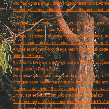
Vacinas contra a Covid-19: Posicionamento da Abra
As emergências sanitária, econômica e ambiental n
Cairo
A pandemia da covid-19 e uma crise que questiona as 
Entrevista especial com Manoel Pires
O Papa Francisco, a pandemia e o pós-pandemia: me
Ética, saúde coletiva e pandemia. Artigo de Víctor 
A crise econômica provocada pelo coronavírus pode
últimos 150 anos
A covid na favela e a emergência de uma outra agenda
especial com Preto Zezé
Os efeitos que já podemos ver da pandemia sobre o
“Por que essa pandemia pode nos levar de volta aos
Pandemia da covid-19 deve ampliar ainda mais o ab
Entrevista especial com Fábio Konder Comparato
Para recomeçar após a emergência da Covid-19. Art
Ética: quando a emergência é o teste de estresse da