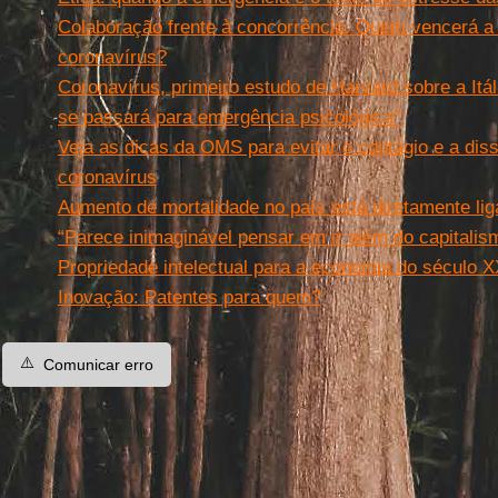
Colaboração frente à concorrência. Quem vencerá a c
coronavírus?
Coronavírus, primeiro estudo de Harvard sobre a Itál
se passará para emergência psicológica”
Veja as dicas da OMS para evitar o contágio e a di
coronavírus
Aumento de mortalidade no país está diretamente li
“Parece inimaginável pensar em ir além do capitalis
Propriedade intelectual para a economia do século X
Inovação: Patentes para quem?
⚠️
Comunicar erro