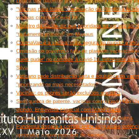
Lógica das patentes provoca escassez global das v
“Vacinas para todos!” Declaração da Pontifícia Acad
vacinas contra a Covid-19
Ministro da Saúde diz que prioridade na vacinação “é 
“tratamento precoce” em Manaus
CoronaVac é a vacina ‘mais segura do mundo’ e efica
Omissão do governo e falta de plano de vacinação l
quem puder’ no combate à covid-19. Entrevista esp
Silva
Vaticano pede distribuição justa e equitativa da vaci
"priorizando os mais necessitados"
Vacinas: os pobres serão excluídos em 2021
Sem quebra de patente, vacinas contra covid não c
mundo. Entrevista especial com Maitê Gauto
Vacinas: duas notícias excelentes e uma péssima
Pandemia dispara a corrida entre as grandes potênc
aproveitar o novo mercado de vacinas