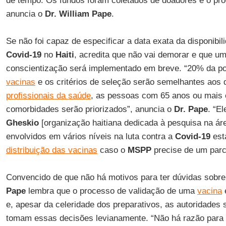
de tempo. Os fundos foram coletados de doadores e o pr
anuncia o
Dr. William Pape
.
Se não foi capaz de especificar a data exata da disponibil
Covid-19
no
Haiti
, acredita que não vai demorar e que um
conscientização será implementado em breve. “20% da po
vacinas
e os critérios de seleção serão semelhantes aos 
profissionais da saúde
, as pessoas com 65 anos ou mais
comorbidades serão priorizados”, anuncia o
Dr. Pape
. “E
Gheskio
[organização haitiana dedicada à pesquisa na áre
envolvidos em vários níveis na luta contra a
Covid-19
est
distribuição das vacinas
caso o
MSPP
precise de um parce
Convencido de que não há motivos para ter dúvidas sobr
Pape
lembra que o processo de validação de uma
vacina
e, apesar da celeridade dos preparativos, as autoridades 
tomam essas decisões levianamente. “Não há razão para