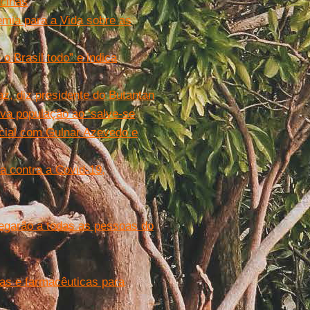
acinas
emia para a Vida sobre as
o Brasil todo” e indica
z, diz presidente do Butantan
eva população ao ‘salve-se
ecial com Gulnar Azevedo e
na contra a Covid-19,
hegarão a todas as pessoas do
ias e farmacêuticas para