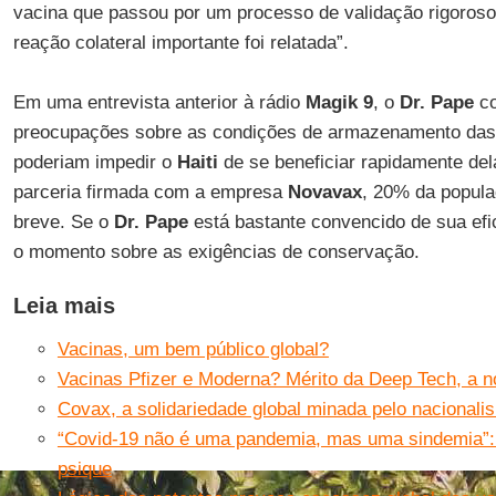
vacina que passou por um processo de validação rigoros
reação colateral importante foi relatada”.
Em uma entrevista anterior à rádio
Magik 9
, o
Dr. Pape
co
preocupações sobre as condições de armazenamento da
poderiam impedir o
Haiti
de se beneficiar rapidamente de
parceria firmada com a empresa
Novavax
, 20% da popul
breve. Se o
Dr. Pape
está bastante convencido de sua efic
o momento sobre as exigências de conservação.
Leia mais
Vacinas, um bem público global?
Vacinas Pfizer e Moderna? Mérito da Deep Tech, a 
Covax, a solidariedade global minada pelo nacionali
“Covid-19 não é uma pandemia, mas uma sindemia”: 
psique