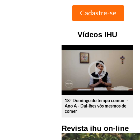
Vídeos IHU
play_circle_outline
18º Domingo do tempo comum -
Ano A - Dai-lhes vós mesmos de
comer
Revista ihu on-line