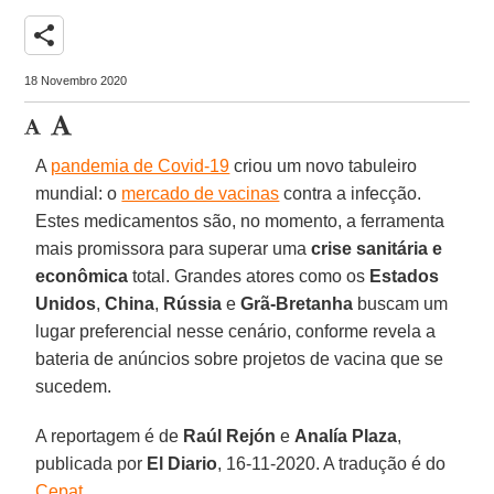
share
18 Novembro 2020
A
pandemia de Covid-19
criou um novo tabuleiro
mundial: o
mercado de vacinas
contra a infecção.
Estes medicamentos são, no momento, a ferramenta
mais promissora para superar uma
crise sanitária e
econômica
total. Grandes atores como os
Estados
Unidos
,
China
,
Rússia
e
Grã-Bretanha
buscam um
lugar preferencial nesse cenário, conforme revela a
bateria de anúncios sobre projetos de vacina que se
sucedem.
A reportagem é de
Raúl Rejón
e
Analía Plaza
,
publicada por
El Diario
, 16-11-2020. A tradução é do
Cepat
.