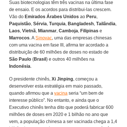
Suas biotecnologias têm três vacinas na última fase
de ensaio. E os acordos para distribui-las crescem.
Vão do
Emirados Árabes Unidos
ao
Peru
,
Paquistão
,
Sérvia
,
Turquia
,
Bangladesh
,
Tailândia
,
Laos
,
Vietnã
,
Mianmar
,
Camboja
,
Filipinas
e
Marrocos
. A
Sinovac
, uma das empresas chinesas
com uma vacina em fase III, afirma ter acordado a
distribuição de 60 milhões de doses no estado de
São Paulo
(
Brasil
) e outros 40 milhões na
Indonésia
.
O presidente chinês,
Xi Jinping
, começou a
desenvolver esta estratégia em maio passado,
quando afirmou que a
vacina
seria “um bem de
interesse público”. No entanto, e ainda que o
Executivo chinês tenha dito que poderá fabricar 600
milhões de doses em 2020 e 1 bilhão no ano que
vem, a população chinesa a ser vacinada chega a 1,4