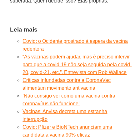
superada. Quem decide isso? Elas próprias.
Leia mais
Covid: o Ocidente prostrado à espera da vacina
redentora
“As vacinas podem ajudar, mas é preciso intervir
para que a covid-19 não seja seguida pela covid-
20, covid-21, etc.”. Entrevista com Rob Wallace
Críticas infundadas contra a CoronaVac
alimentam movimento antivacina
‘Não consigo ver como uma vacina contra
coronavírus não funcione’
Vacinas: Anvisa decreta uma estranha
interrupção
Covid: Pfizer e BioNTech anunciam uma
candidata a vacina 90% eficaz