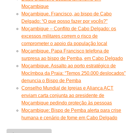
Moçambique
Moçambique. Francisco, ao bispo de Cabo
Delgado: “O que posso fazer por vocês?”
Moçambique – Conflito de Cabo Delgado: os
excessos militares correm o risco de
comprometer o apoio da população local
Moçambique. Papa Francisco telefona de
surpresa ao bispo de Pemba, em Cabo Delgado
Moçambique. Assalto ao porto estratégico de
Mocímboa da Praia: “Temos 250.000 deslocados”
denuncia o Bispo de Pemba
Conselho Mundial de Igrejas e Aliança ACT
enviam carta conjunta ao presidente de
Moçambique pedindo proteção às pessoas
Moçambique: Bispo de Pemba alerta para crise
humana e cenário de fome em Cabo Delgado