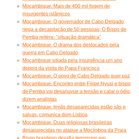
Moçambique. Mais de 400 mil fogem de
insurgentes islâmicos
Moçambique. O governador de Cabo Delgado
nega a decapitação de 50 pessoas; O Bispo de
Pemba reitera: "situação dramática"
Moçambique. O drama dos deslocados pela
guerra em Cabo Delgado
Moçambique sitiada pela insurgência um ano
depois da visita do Papa Francisco
Moçambique. O povo de Cabo Delgado quer paz
Moçambique. Encontro entre Filipe Nyusi e bispo
de Pemba vai desanuviar a tensão e calar o ódio,
dizem analistas
Moçambique. Irmãs desaparecidas estão sãs e
salvas, comunica dom Lisboa
Moçambique. Duas religiosas brasileiras
desaparecidas no ataque a Mocímboa da Praia
Bispo brasileiro desafia terrorismo em