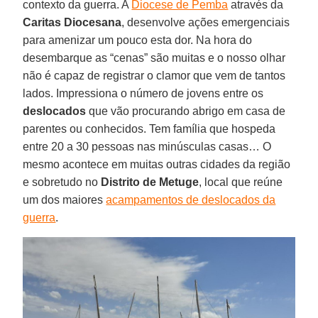
contexto da guerra. A
Diocese de Pemba
através da
Caritas
Diocesana
, desenvolve ações emergenciais
para amenizar um pouco esta dor. Na hora do
desembarque as “cenas” são muitas e o nosso olhar
não é capaz de registrar o clamor que vem de tantos
lados. Impressiona o número de jovens entre os
deslocados
que vão procurando abrigo em casa de
parentes ou conhecidos. Tem família que hospeda
entre 20 a 30 pessoas nas minúsculas casas… O
mesmo acontece em muitas outras cidades da região
e sobretudo no
Distrito de Metuge
, local que reúne
um dos maiores
acampamentos de deslocados da
guerra
.