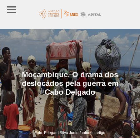
Moçambique. O drama dos
deslocados pela guerra em
Cabo Delgado
Foto: Edegard Silva Júnior/autor do artigo