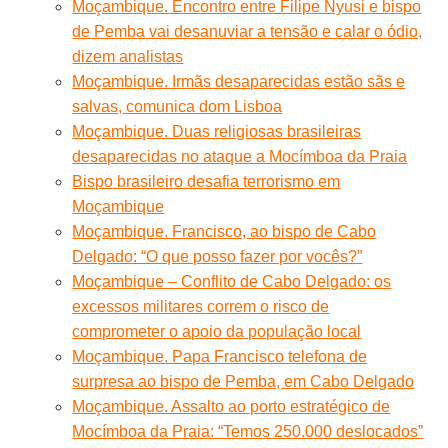
Moçambique. Encontro entre Filipe Nyusi e bispo
de Pemba vai desanuviar a tensão e calar o ódio,
dizem analistas
Moçambique. Irmãs desaparecidas estão sãs e
salvas, comunica dom Lisboa
Moçambique. Duas religiosas brasileiras
desaparecidas no ataque a Mocímboa da Praia
Bispo brasileiro desafia terrorismo em
Moçambique
Moçambique. Francisco, ao bispo de Cabo
Delgado: “O que posso fazer por vocês?”
Moçambique – Conflito de Cabo Delgado: os
excessos militares correm o risco de
comprometer o apoio da população local
Moçambique. Papa Francisco telefona de
surpresa ao bispo de Pemba, em Cabo Delgado
Moçambique. Assalto ao porto estratégico de
Mocímboa da Praia: “Temos 250.000 deslocados”