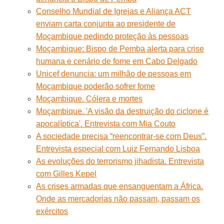
Conselho Mundial de Igrejas e Aliança ACT
enviam carta conjunta ao presidente de
Moçambique pedindo proteção às pessoas
Moçambique: Bispo de Pemba alerta para crise
humana e cenário de fome em Cabo Delgado
Unicef denuncia: um milhão de pessoas em
Moçambique poderão sofrer fome
Moçambique. Cólera e mortes
Moçambique. 'A visão da destruição do ciclone é
apocalíptica'. Entrevista com Mia Couto
A sociedade precisa “reencontrar-se com Deus”.
Entrevista especial com Luiz Fernando Lisboa
As evoluções do terrorismo jihadista. Entrevista
com Gilles Kepel
As crises armadas que ensanguentam a África.
Onde as mercadorias não passam, passam os
exércitos