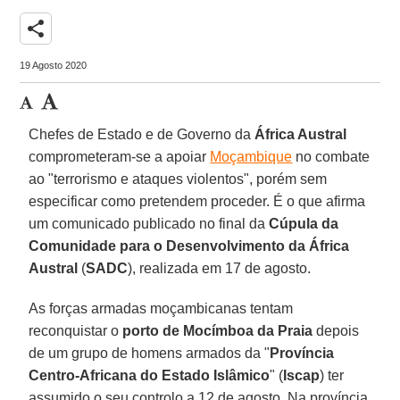
share
19 Agosto 2020
Chefes de Estado e de Governo da
África Austral
comprometeram-se a apoiar
Moçambique
no combate
ao "terrorismo e ataques violentos", porém sem
especificar como pretendem proceder. É o que afirma
um comunicado publicado no final da
Cúpula da
Comunidade para o Desenvolvimento da África
Austral
(
SADC
), realizada em 17 de agosto.
As forças armadas moçambicanas tentam
reconquistar o
porto de Mocímboa da Praia
depois
de um grupo de homens armados da "
Província
Centro-Africana do Estado Islâmico
" (
Iscap
) ter
assumido o seu controlo a 12 de agosto. Na província