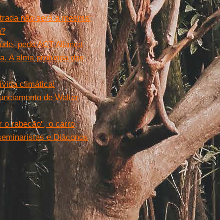
trada não será a mesma’
a?
aúde, pede ACT Aliança
ia. A alma profunda das
vida climática!
nunciamento de Walter
 o rabecão", o carro
 seminaristas e Diáconos