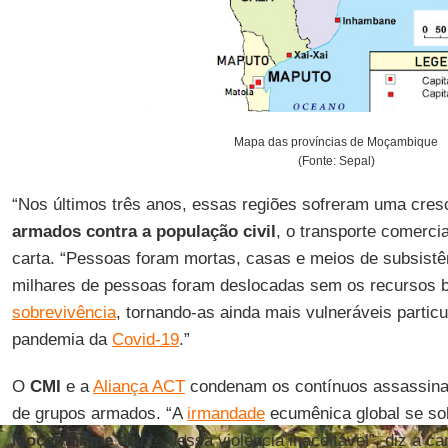
Mapa das províncias de Moçambique
(Fonte: Sepal)
“Nos últimos três anos, essas regiões sofreram uma cres
armados contra a população civil
, o transporte comercia
carta. “Pessoas foram mortas, casas e meios de subsistê
milhares de pessoas foram deslocadas sem os recursos b
sobrevivência
, tornando-as ainda mais vulneráveis partic
pandemia da
Covid-19
.”
O
CMI
e a
Aliança ACT
condenam os contínuos assassinat
de grupos armados. “A
irmandade
ecumênica global se sol
Moçambique
diante dessa violência inaceitável”, diz a car