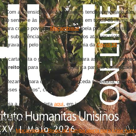
“Com a intensidade de tais ataques tendo aumentado nas
ao senhor e às autoridades do país em todos os níveis p
para com o povo de
Moçambique
, pela proteção de suas 
de subsistência contra a ameaça dos ataques violentos e
agravados pelo impacto da pandemia da
Covid-19
.”
A carta insta o governo a intervir para assegurar a
proteç
direitos
e para garantir a segurança para as comunidades
“Rezamos para que Deus lhe conceda sabedoria, orientaçã
esses desafios”, conclui a carta.
Leia a carta completa
aqui
, em inglês.
Leia mais
Moçambique: Bispo de Pemba alerta para crise hum