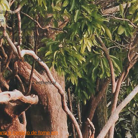
 últimas semanas, apelamos
ara que cumpram o seu dever
vidas, propriedades e meios
 dos deslocamentos,
ão contra as violações de
 afetadas.
o e força para enfrentar
ana e cenário de fome em