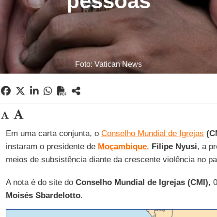
pessoas
Foto: Vatican News
Em uma carta conjunta, o
Conselho Mundial de Igrejas
(C
instaram o presidente de
Moçambique
,
Filipe Nyusi
, a p
meios de subsistência diante da crescente violência no pa
A nota é do site do
Conselho Mundial de Igrejas (CMI)
, 
Moisés Sbardelotto
.