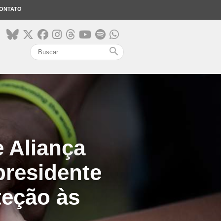
ONTATO
search
e Aliança
presidente
eção às