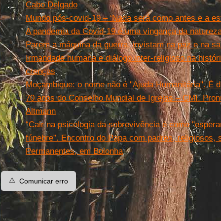
Cabo Delgado
Mundo pós-covid-19 – ‘Nada será como antes e a es
A pandemia da Covid-19 é uma vingança da naturez
Parem a máquina da guerra, invistam na paz e na s
Irmandade humana e diálogo inter-religioso na histór
crenças
Moçambique: o nome não é "Ajuda Humanitária". É dí
70 anos do Conselho Mundial de Igrejas – CMI. Pro
Altmann
“Cair na psicologia da sobrevivência é como "esperar
fúnebre”. Encontro do Papa com padres, religiosos,
Permanentes, em Bolonha
⚠️
Comunicar erro