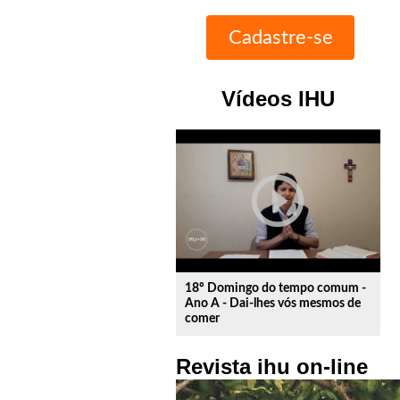
Vídeos IHU
play_circle_outline
18º Domingo do tempo comum -
Ano A - Dai-lhes vós mesmos de
comer
Revista ihu on-line