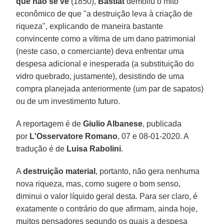
que não se vê
(1850),
Bastiat
demoliu o mito
econômico de que "a destruição leva à criação de
riqueza", explicando de maneira bastante
convincente como a vítima de um dano patrimonial
(neste caso, o comerciante) deva enfrentar uma
despesa adicional e inesperada (a substituição do
vidro quebrado, justamente), desistindo de uma
compra planejada anteriormente (um par de sapatos)
ou de um investimento futuro.
A reportagem é de
Giulio Albanese
, publicada
por
L'Osservatore Romano
, 07 e 08-01-2020. A
tradução é de
Luisa Rabolini
.
A
destruição material
, portanto, não gera nenhuma
nova riqueza, mas, como sugere o bom senso,
diminui o valor líquido geral desta. Para ser claro, é
exatamente o contrário do que afirmam, ainda hoje,
muitos pensadores segundo os quais a despesa