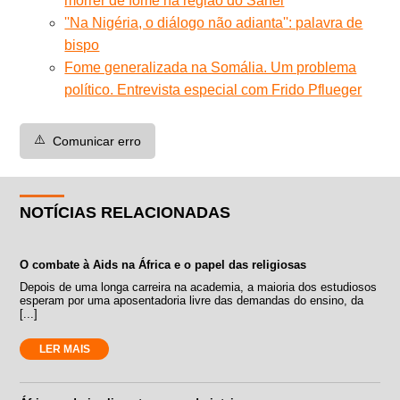
morrer de fome na região do Sahel
''Na Nigéria, o diálogo não adianta'': palavra de
bispo
Fome generalizada na Somália. Um problema
político. Entrevista especial com Frido Pflueger
⚠️
Comunicar erro
NOTÍCIAS RELACIONADAS
O combate à Aids na África e o papel das religiosas
Depois de uma longa carreira na academia, a maioria dos estudiosos
esperam por uma aposentadoria livre das demandas do ensino, da
[...]
LER MAIS