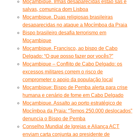
Moçambique. Irmãs desaparecidas estão sãs e
salvas, comunica dom Lisboa
Moçambique. Duas religiosas brasileiras
desaparecidas no ataque a Mocímboa da Praia
Bispo brasileiro desafia terrorismo em
Moçambique
Moçambique. Francisco, ao bispo de Cabo
Delgado: “O que posso fazer por vocês?”
Moçambique – Conflito de Cabo Delgado: os
excessos militares correm o risco de
comprometer o apoio da população local
Moçambique: Bispo de Pemba alerta para crise
humana e cenário de fome em Cabo Delgado
Moçambique. Assalto ao porto estratégico de
Mocímboa da Praia: “Temos 250.000 deslocados”
denuncia o Bispo de Pemba
Conselho Mundial de Igrejas e Aliança ACT
enviam carta conjunta ao presidente de