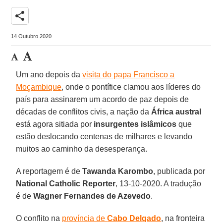
share
14 Outubro 2020
Um ano depois da
visita do papa Francisco a
Moçambique
, onde o pontífice clamou aos líderes do
país para assinarem um acordo de paz depois de
décadas de conflitos civis, a nação da
África austral
está agora sitiada por
insurgentes islâmicos
que
estão deslocando centenas de milhares e levando
muitos ao caminho da desesperança.
A reportagem é de
Tawanda Karombo
, publicada por
National Catholic Reporter
, 13-10-2020. A tradução
é de
Wagner Fernandes de Azevedo
.
O conflito na
província de
Cabo Delgado
, na fronteira