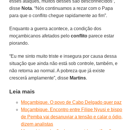
esses ataques, muitos desses são desconhecidos”,
disse
Nota
. “Nós continuamos a rezar com o Papa
para que o conflito chegue rapidamente ao fim”.
Enquanto a guerra acontece, a condição dos
moçambicanos afetados pelo
conflito
parece estar
piorando.
“Eu me sinto muito triste e insegura por causa dessa
situação que ainda não está sob controle, também, e
não retorna ao normal. A pobreza que já existe
crescerá amplamente”, disse
Martins
.
Leia mais
Moçambique. O povo de Cabo Delgado quer paz
Moçambique. Encontro entre Filipe Nyusi e bispo
de Pemba vai desanuviar a tensão e calar o ódio,
dizem analistas