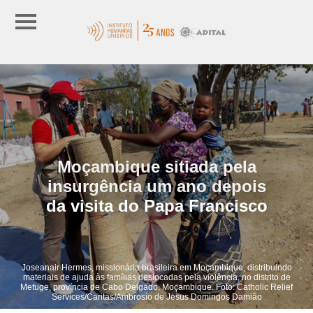
Moçambique sitiada pela
insurgência um ano depois
da visita do Papa Francisco
Joseanair Hermes, missionária brasileira em Moçambique, distribuindo
materiais de ajuda às famílias deslocadas pela violência, no distrito de
Metuge, província de Cabo Delgado, Moçambique. Foto: Catholic Relief
Services/Caritas/Ambrosio de Jesus Domingos Damião