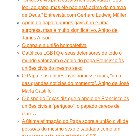
leal ao papa, mas ele não está acima da palavra
de Deus.” Entrevista com Gerhard Ludwig Müller
Apoio do papa a uniões gays não é uma
surpresa, mas é muito significativo. Artigo de
James Alison
O papa e a união homoafetiva
Católicos LGBTQ e seus defensores de todo o
mundo valorizam o apoio do papa Francisco às
uniões civis do mesmo sexo
O Papa e as uniões civis homossexuais, “uma
das grandes notícias do momento”. Artigo de José
María Castillo
O bispo do Texas diz que o apoio de Francisco às
uniões civis é “perigoso”, o papado carece de
clareza
A última afirmação do Papa sobre a união civil de
pessoas do mesmo sexo é saudada como um