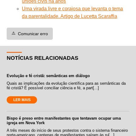
uniões civis há anos
Uma virada livre e corajosa que levanta o tema
da parentalidade. Artigo de Lucetta Scaraffia
⚠️
Comunicar erro
NOTÍCIAS RELACIONADAS
Evolução e fé cristã: semânticas em diálogo
Quais as implicações da evolução científica para as semânticas da
fé cristã? É possível conciliar ciência e fé, a part[...]
LER MAIS
Bispo é preso entre manifestantes que tentavam ocupar uma
igreja em Nova York
A três meses do início de seus protestos contra o sistema financeiro
norte-americano, centenas de manifestantes saíram às ru[...]