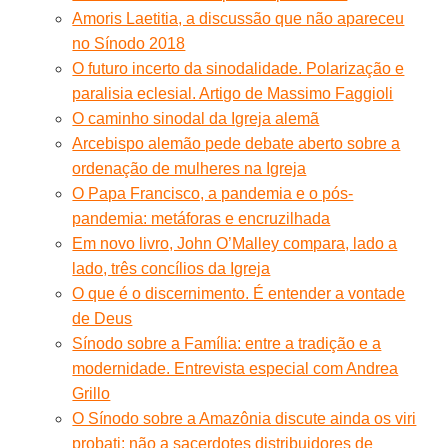
Amoris Laetitia, a discussão que não apareceu
no Sínodo 2018
O futuro incerto da sinodalidade. Polarização e
paralisia eclesial. Artigo de Massimo Faggioli
O caminho sinodal da Igreja alemã
Arcebispo alemão pede debate aberto sobre a
ordenação de mulheres na Igreja
O Papa Francisco, a pandemia e o pós-
pandemia: metáforas e encruzilhada
Em novo livro, John O’Malley compara, lado a
lado, três concílios da Igreja
O que é o discernimento. É entender a vontade
de Deus
Sínodo sobre a Família: entre a tradição e a
modernidade. Entrevista especial com Andrea
Grillo
O Sínodo sobre a Amazônia discute ainda os viri
probati: não a sacerdotes distribuidores de