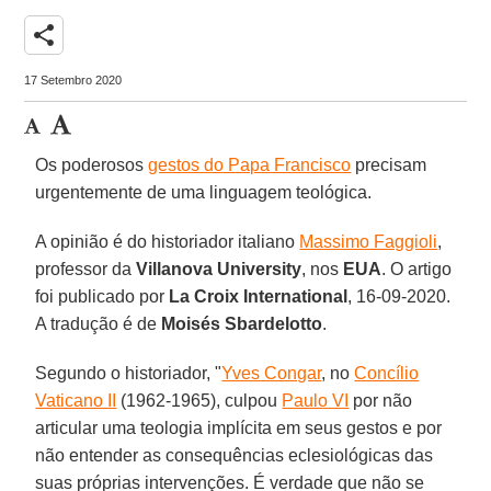
share
17 Setembro 2020
Os poderosos
gestos do Papa Francisco
precisam
urgentemente de uma linguagem teológica.
A opinião é do historiador italiano
Massimo Faggioli
,
professor da
Villanova University
, nos
EUA
. O artigo
foi publicado por
La Croix International
, 16-09-2020.
A tradução é de
Moisés Sbardelotto
.
Segundo o historiador, "
Yves Congar
, no
Concílio
Vaticano II
(1962-1965), culpou
Paulo VI
por não
articular uma teologia implícita em seus gestos e por
não entender as consequências eclesiológicas das
suas próprias intervenções. É verdade que não se