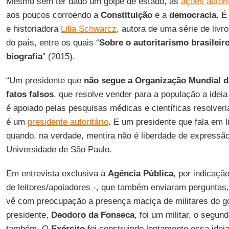
Mesmo sem ter dado um golpe de estado, as
ações autori
aos poucos corroendo a
Constituição
e a
democracia
. É
e historiadora
Lilia Schwarcz
, autora de uma série de livro
do país, entre os quais “
Sobre o autoritarismo brasileir
biografia
” (2015).
“Um presidente que
não segue a
Organização Mundial 
fatos falsos
, que resolve vender para a população a idei
é apoiado pelas pesquisas médicas e científicas resolveri
é um
presidente autoritário
. E um presidente que fala em 
quando, na verdade, mentira não é liberdade de expressão
Universidade de São Paulo.
Em entrevista exclusiva à
Agência
Pública
, por indicaçã
de leitores/apoiadores -, que também enviaram perguntas
vê com preocupação a presença maciça de militares do g
presidente,
Deodoro da Fonseca
, foi um militar, o segun
também. O
Exército
foi construindo lentamente essa idei