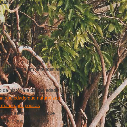
Quais são as origens
iro
“, foi uma reação
s pressupostos básicos: o
, o segundo, é que, para
e 2018
, o livro ia mostrar
 contexto global de eleição
rógrados, até, que também
 interessada em entender as
o da história e da sociedade
ma sociedade que naturalizou
do mando por poucas
agiram sempre, desde que
modelo que naturaliza a