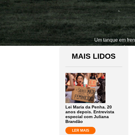
Um tanque em frent
MAIS LIDOS
Lei Maria da Penha. 20
anos depois. Entrevista
especial com Juliana
Brandão
LER MAIS