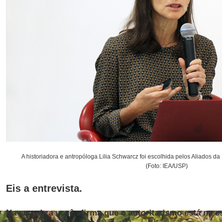
A historiadora e antropóloga Lilia Schwarcz foi escolhida pelos Aliados da
(Foto: IEA/USP)
Eis a entrevista.
Na sua obra você afirma que o autoritarismo está na es