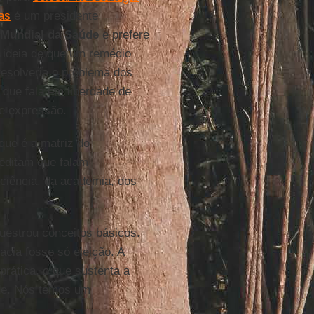
as
é um presidente
Mundial da Saúde
e prefere
a ideia de que um remédio
resolveria o problema dos
 que fala em liberdade de
de expressão.
 que é a matriz do
editam que falam
 ciência, da academia, dos
uestrou conceitos básicos.
ia fosse só eleição. A
prática, o que sustenta a
ade. Nós temos um