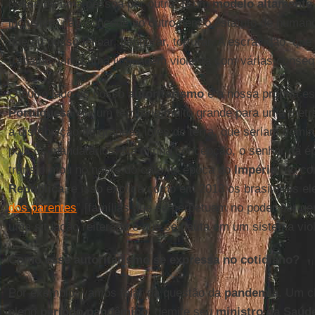
posse de uma pessoa por outra. É um
modelo altamente 
inclusive, não concede ao outro nem o estatuto de humano
que eu posso leiloar, penhorar, torturar. A escravidão, q
trabalho, virou uma linguagem violenta com várias conseq
O outro lado do nosso
autoritarismo
é a nossa própria est
Portuguesa
era um território muito grande para uma metró
a distribuição de grandes lotes de terra, que seriam dom
poucos mandatários. Na minha concepção, o senhor da 
transformou no nobre do café na época do
Império
, no c
República
, e isso explica como em 2018 os brasileiros e
dos parentes
” [famílias que se perpetuam no poder por g
uma situação reiterada e que se pauta em um sistema vi
Como esse autoritarismo se expressa no cotidiano?
Por exemplo, vamos falar da questão da
pandemia
. Um c
pleno
período pandêmico
, demite seu
ministro da Saúd