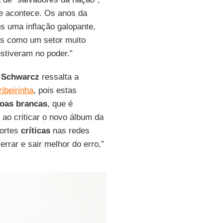
e acontece. Os anos da
os uma inflação galopante,
es como um setor muito
stiveram no poder.”
,
Schwarcz
ressalta a
ibeirinha
, pois estas
oas brancas
, que é
 ao criticar o novo álbum da
fortes
críticas
nas redes
rrar e sair melhor do erro,”