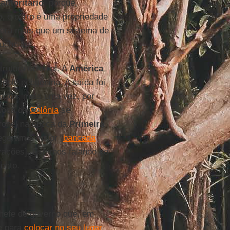
autoritário
, porque,
, o outro é uma propriedade
ue era mais que um sistema de
uências.
rutura colonial. A
América
pole pequenina. A saída foi
inados, mais uma vez, por
época da
Colônia
se
oronel na época da
Primeira
legeram a maior “
bancada
erações]. Estamos falando de
olento.
hefe de governo que, em
e
para
colocar no seu lugar