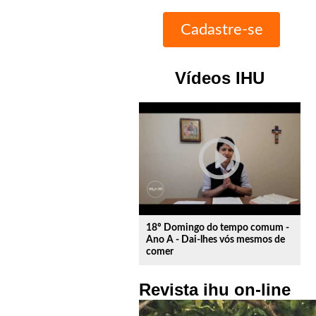
Vídeos IHU
play_circle_outline
18º Domingo do tempo comum -
Ano A - Dai-lhes vós mesmos de
comer
Revista ihu on-line