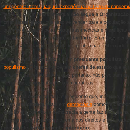
um general sem qualquer experiência no trato de pandemi
autoritário. Um presidente que
não segue a
Organização
criar fatos falsos
, que resolve vender para a população 
que não é apoiado pelas pesquisas médicas e científicas 
brasileiros, é um
presidente autoritário
. E um presidente
expressão, quando, na verdade, mentira não é liberdade 
Ele não é só
autoritário
– é um
presidente populista
. O
populismo
? É quando você tem
chefes de estado
que acr
diretamente com o povo e que, portanto, não precisam da
jornalistas, das instituições democráticas.
Esses são exemplos de um presidente que, inclusive, seq
É um presidente que fala em
democracia
como se democrac
eleição é o começo, a democracia a gente faz todo dia na 
democracia é justamente o tema dos direitos e da liberd
presidente evidentemente autoritário
.