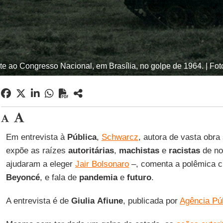
e ao Congresso Nacional, em Brasília, no golpe de 1964. | Fot
Em entrevista à
Pública
,
Schwarcz
, autora de vasta obra
expõe as raízes
autoritárias
,
machistas
e
racistas
de no
ajudaram a eleger
Jair Bolsonaro
–, comenta a polêmica cr
Beyoncé
, e fala de
pandemia
e
futuro
.
A entrevista é de
Giulia
Afiune
, publicada por
Agência Pú