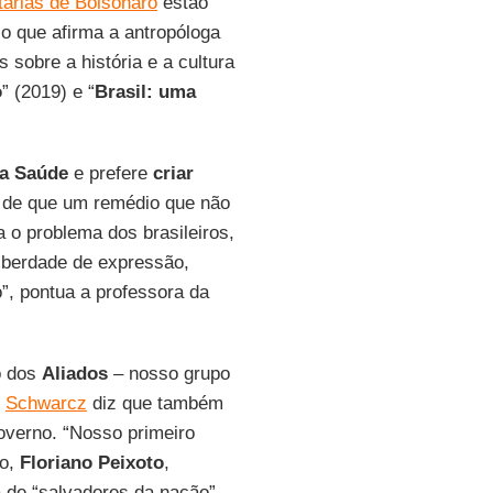
tárias de Bolsonaro
estão
 o que afirma a antropóloga
s sobre a história e a cultura
o
” (2019) e “
Brasil: uma
da Saúde
e prefere
criar
a de que um remédio que não
a o problema dos brasileiros,
liberdade de expressão,
”, pontua a professora da
o dos
Aliados
– nosso grupo
,
Schwarcz
diz que também
overno. “Nosso primeiro
do,
Floriano
Peixoto
,
a de “salvadores da nação”,