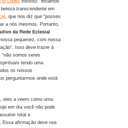
cio López
insistiu: "estamos
a beleza transcendente em
cel
, que nos diz que "posses
iar a nós mesmos. Portanto,
utivo da Rede Eclesial
 nossa pequenez, com nossa
ação". Isso deve trazer à
e "não somos seres
spirituais tendo uma
odos os nossos
nos perguntarmos onde está
da, eles a veem como uma
hoje em dia você não pode
ssumir total e
. Essa afirmação deve nos