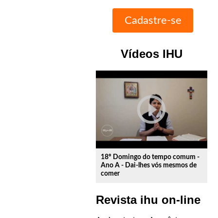
Vídeos IHU
play_circle_outline
18º Domingo do tempo comum -
Ano A - Dai-lhes vós mesmos de
comer
Revista ihu on-line