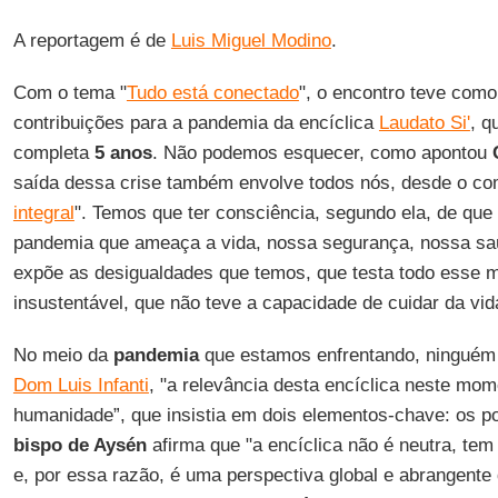
A reportagem é de
Luis Miguel Modino
.
Com o tema "
Tudo está conectado
", o encontro teve como 
contribuições para a pandemia da encíclica
Laudato Si'
, q
completa
5 anos
. Não podemos esquecer, como apontou
saída dessa crise também envolve todos nós, desde o 
integral
". Temos que ter consciência, segundo ela, de qu
pandemia que ameaça a vida, nossa segurança, nossa s
expõe as desigualdades que temos, que testa todo esse 
insustentável, que não teve a capacidade de cuidar da vid
No meio da
pandemia
que estamos enfrentando, ninguém
Dom Luis Infanti
, "a relevância desta encíclica neste mom
humanidade”, que insistia em dois elementos-chave: os po
bispo de Aysén
afirma que "a encíclica não é neutra, te
e, por essa razão, é uma perspectiva global e abrangente