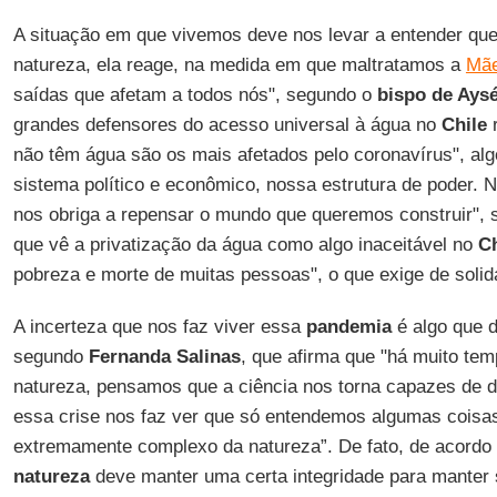
A situação em que vivemos deve nos levar a entender qu
natureza, ela reage, na medida em que maltratamos a
Mãe
saídas que afetam a todos nós", segundo o
bispo de Ays
grandes defensores do acesso universal à água no
Chile
r
não têm água são os mais afetados pelo coronavírus", al
sistema político e econômico, nossa estrutura de poder. N
nos obriga a repensar o mundo que queremos construir",
que vê a privatização da água como algo inaceitável no
Ch
pobreza e morte de muitas pessoas", o que exige de solid
A incerteza que nos faz viver essa
pandemia
é algo que d
segundo
Fernanda
Salinas
, que afirma que "há muito t
natureza, pensamos que a ciência nos torna capazes de 
essa crise nos faz ver que só entendemos algumas coisa
extremamente complexo da natureza”. De fato, de acordo 
natureza
deve manter uma certa integridade para manter s