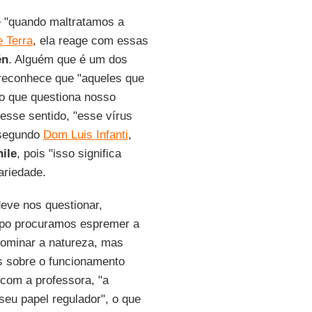
e "quando maltratamos a
 Terra
, ela reage com essas
én
. Alguém que é um dos
econhece que "aqueles que
go que questiona nosso
esse sentido, "esse vírus
 segundo
Dom Luis Infanti
,
ile
, pois "isso significa
ariedade.
eve nos questionar,
empo procuramos espremer a
dominar a natureza, mas
s sobre o funcionamento
com a professora, "a
eu papel regulador", o que