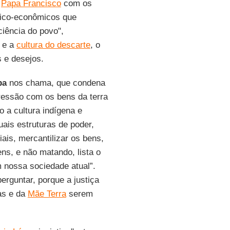
o
Papa Francisco
com os
tico-econômicos que
ciência do povo",
e a
cultura do descarte
, o
 e desejos.
pa
nos chama, que condena
ressão com os bens da terra
 a cultura indígena e
ais estruturas de poder,
ais, mercantilizar os bens,
s, e não matando, lista o
 nossa sociedade atual”.
erguntar, porque a justiça
oas e da
Mãe Terra
serem