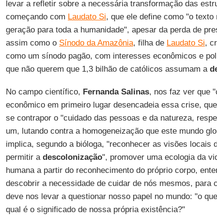
levar a refletir sobre a necessária transformação das est
começando com
Laudato Si
, que ele define como "o text
geração para toda a humanidade", apesar da perda de pres
assim como o
Sínodo da Amazônia
, filha de
Laudato Si
, c
como um sínodo pagão, com interesses econômicos e políti
que não querem que 1,3 bilhão de católicos assumam a
d
No campo científico,
Fernanda
Salinas
, nos faz ver que 
econômico em primeiro lugar desencadeia essa crise, que
se contrapor o "cuidado das pessoas e da natureza, respei
um, lutando contra a homogeneização que este mundo glo
implica, segundo a bióloga, "reconhecer as visões locais 
permitir a
descolonização
", promover uma ecologia da vid
humana a partir do reconhecimento do próprio corpo, ent
descobrir a necessidade de cuidar de nós mesmos, para 
deve nos levar a questionar nosso papel no mundo: "o que
qual é o significado de nossa própria existência?"