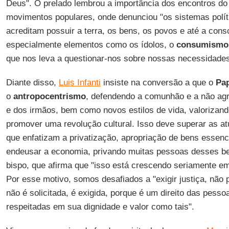
Deus". O prelado lembrou a importância dos encontros d
movimentos populares, onde denunciou "os sistemas polí
acreditam possuir a terra, os bens, os povos e até a cons
especialmente elementos como os ídolos, o
consumismo
que nos leva a questionar-nos sobre nossas necessidades
Diante disso,
Luis Infanti
insiste na conversão a que o
Pa
o
antropocentrismo
, defendendo a comunhão e a não ag
e dos irmãos, bem como novos estilos de vida, valorizando
promover uma revolução cultural. Isso deve superar as atu
que enfatizam a privatização, apropriação de bens essenci
endeusar a economia, privando muitas pessoas desses ben
bispo, que afirma que "isso está crescendo seriamente em
Por esse motivo, somos desafiados a "exigir justiça, não p
não é solicitada, é exigida, porque é um direito das pess
respeitadas em sua dignidade e valor como tais".