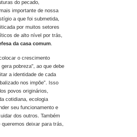
ruturas do pecado,
o mais importante de nossa
tígio a que foi submetida,
riticada por muitos setores
cos de alto nível por trás,
efesa da casa comum
.
"colocar o crescimento
 gera pobreza", ao que debe
tar a identidade de cada
balizado nos impõe”. Isso
dos povos originários,
a cotidiana, ecologia
ender seu funcionamento e
cuidar dos outros. Também
 queremos deixar para trás,