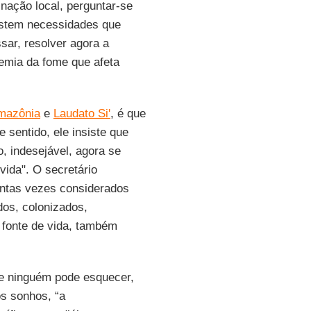
nação local, perguntar-se
istem necessidades que
sar, resolver agora a
emia da fome que afeta
mazônia
e
Laudato Si'
, é que
e sentido, ele insiste que
, indesejável, agora se
vida". O secretário
antas vezes considerados
dos, colonizados,
 fonte de vida, também
ue ninguém pode esquecer,
os sonhos, “a