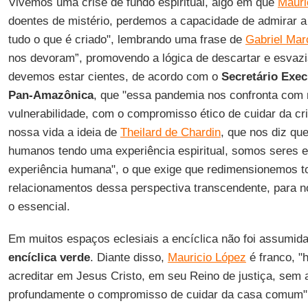
Vivemos uma crise de fundo espiritual, algo em que
Mauri
doentes de mistério, perdemos a capacidade de admirar 
tudo o que é criado", lembrando uma frase de
Gabriel Mar
nos devoram”, promovendo a lógica de descartar e esvaz
devemos estar cientes, de acordo com o
Secretário Exec
Pan-Amazônica
, que "essa pandemia nos confronta com
vulnerabilidade, com o compromisso ético de cuidar da cri
nossa vida a ideia de
Theilard de Chardin
, que nos diz qu
humanos tendo uma experiência espiritual, somos seres e
experiência humana", o que exige que redimensionemos t
relacionamentos dessa perspectiva transcendente, para 
o essencial.
Em muitos espaços eclesiais a encíclica não foi assumi
encíclica
verde
. Diante disso,
Mauricio López
é franco, "
acreditar em Jesus Cristo, em seu Reino de justiça, sem a
profundamente o compromisso de cuidar da casa comum"