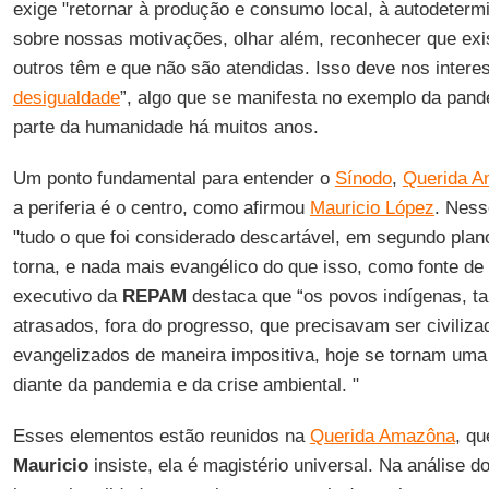
exige "retornar à produção e consumo local, à autodetermi
sobre nossas motivações, olhar além, reconhecer que ex
outros têm e que não são atendidas. Isso deve nos interes
desigualdade
”, algo que se manifesta no exemplo da pand
parte da humanidade há muitos anos.
Um ponto fundamental para entender o
Sínodo
,
Querida A
a periferia é o centro, como afirmou
Mauricio López
. Ness
"tudo o que foi considerado descartável, em segundo plano
torna, e nada mais evangélico do que isso, como fonte de 
executivo da
REPAM
destaca que “os povos indígenas, t
atrasados, fora do progresso, que precisavam ser civiliza
evangelizados de maneira impositiva, hoje se tornam uma
diante da pandemia e da crise ambiental. "
Esses elementos estão reunidos na
Querida Amazôna
, q
Mauricio
insiste, ela é magistério universal. Na análise d