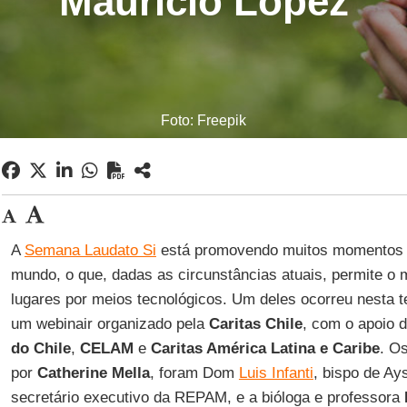
Mauricio López
Foto: Freepik
A
Semana Laudato Si
está promovendo muitos momentos d
mundo, o que, dadas as circunstâncias atuais, permite o 
lugares por meios tecnológicos. Um deles ocorreu nesta t
um webinair organizado pela
Caritas Chile
, com o apoio 
do Chile
,
CELAM
e
Caritas América Latina
e
Caribe
. O
por
Catherine Mella
, foram Dom
Luis Infanti
, bispo de Ay
secretário executivo da REPAM, e a bióloga e professora