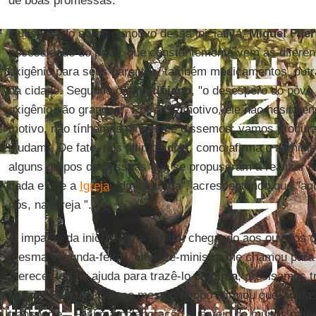
de boas promessas.
Questionado sobre o motivo dessa iniciativa,
Miguel Fuer
necessidade do povo, que constantemente vem às difere
oxigênio para seus parentes, também medicamentos, outra
da cidade. Segundo o
agostiniano
, "o desespero do povo 
oxigênio são grandes". Por esse motivo, ele não hesita em
motivo, não tínhamos dinheiro e dissemos: vamos procura
ajudam". De fato, nos últimos dias, como afirma o adminis
alguns grupos de pessoas que se propuseram a realizar 
cada e que a
Igreja
administraria", acrescentando que "a
nós, na Igreja ”.
O impacto da iniciativa foi rápido, chegando aos ouvidos 
mesma segunda-feira, "um vice-ministro me chamou para 
oferecer toda a ajuda para trazê-lo de
Lima
, precisamos t
Miguel
Fuertes
, que ao mesmo tempo afirmou que "vária
transporte”. Foi uma colaboração que veio de muitos país