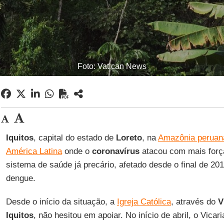
Foto: Vatican News
Iquitos
, capital do estado de
Loreto
, na
Amazônia peruan
América Latina
onde o
coronavírus
atacou com mais forç
sistema de saúde já precário, afetado desde o final de 201
dengue.
Desde o início da situação, a
Igreja Católica
, através do
V
Iquitos
, não hesitou em apoiar. No início de abril, o Vicari