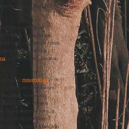
erando alguma iniciativa,
 colaboração com as
odo o
Peru
. Segundo ele,
rava isso, não pensei nisso,
sperava", tornando-se
ana
, o próprio núncio entrou
o isso está
movendo as
 o sofrimento diminua um
e
Pucallpa
, no mesmo
ressando-se em como o
e, nesta segunda-feira, o
cerca de 30 cidadãos
vo Iquitos, tenham lançado