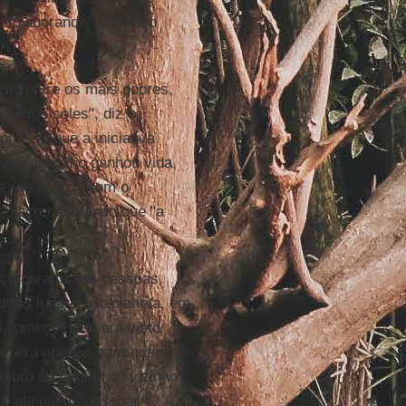
e colaborando", afirma o
mo entre os mais pobres,
eram 5 soles", diz o
omisso que a iniciativa
e o Evangelho ganhou vida,
a, de acordo com o
s", acrescentando que "a
ça para tantas pessoas,
ros lugares do planeta, em
No começo, isso era visto
lor, era apenas para quem
mbro da família ou vizinho
so atingiu as pessoas".