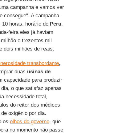
 uma campanha e vamos ver
te consegue". A campanha
s 10 horas, horário do
Peru
,
da-feira eles já haviam
milhão e trezentos mil
e dois milhões de reais.
nerosidade transbordante
,
omprar duas
usinas de
m capacidade para produzir
 dia, o que satisfaz apenas
a necessidade total,
los do reitor dos médicos
de oxigênio por dia.
o os
olhos do governo
, que
embora no momento não passe