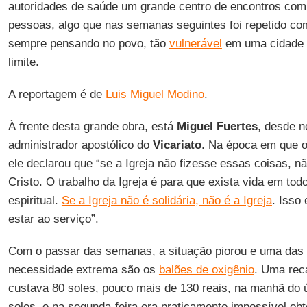
autoridades de saúde um grande centro de encontros co
pessoas, algo que nas semanas seguintes foi repetido co
sempre pensando no povo, tão
vulnerável
em uma cidade 
limite.
A reportagem é de
Luis Miguel Modino
.
À frente desta grande obra, está
Miguel Fuertes
, desde 
administrador apostólico do
Vicariato
. Na época em que o 
ele declarou que “se a Igreja não fizesse essas coisas, nã
Cristo. O trabalho da Igreja é para que exista vida em todo
espiritual.
Se a Igreja não é solidária, não é a Igreja
. Isso 
estar ao serviço”.
Com o passar das semanas, a situação piorou e uma das 
necessidade extrema são os
balões de oxigênio
. Uma rec
custava 80 soles, pouco mais de 130 reais, na manhã do 
soles, e na segunda-feira era praticamente impossível ob