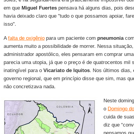
em que
Miguel Fuertes
pensava há alguns dias, pois desde
havia deixado claro que "tudo o que possamos apoiar, fa
isso".
A
falta de oxigênio
para um paciente com
pneumonia
comp
aumenta muito a possibilidade de morrer. Nessa situação,
administrador apostólico, eles pensaram em comprar uma 
parecia uma utopia, já que o preço é de quatrocentos mil
inatingível para o
Vicariato de Iquitos
. Nos últimos dias,
governo regional, que em princípio disse que sim, mas q
não concretizava nada.
Neste doming
o
Domingo do
cuida de sua
diz que “con
pensamos que 