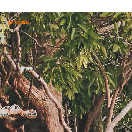
tes
afirma que surgiu da
ntes
paróquias
para solicitar
 das grandes deficiências
e a morte devido à falta de
 dizer que "esse foi o
r, para ver se alguém nos
trador apostólico, "havia
uma campanha de 5 soles
qui as pessoas confiam em
do próprio governo. Na
ver e unir forças e me
razê-lo de avião", disse
s pessoas ofereceram
es, "muitas pessoas de