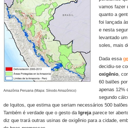
vamos fazer
quanto a gen
foi lançada à
e nesta segun
levantado um 
soles, mais d
Dada essa
ge
decidiu-se c
oxigênio
, co
60 balões por
apenas 12% d
Amazônia Peruana (Mapa: Sínodo Amazônico)
segundo cálcu
de Iquitos, que estima que seriam necessários 500 balões 
Também é verdade que o gesto da
Igreja
parece ter abert
diz que trará outras usinas de oxigênio para a cidade, 