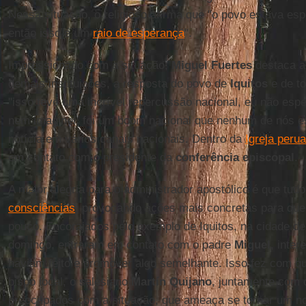
Nessa situação, o religioso afirma que "o povo estava esp
então isso é um
raio de esperança
".
Impressionado com a situação,
Miguel
Fuertes
destaca a
demais instituições, a resposta do povo de
Iquitos
e de t
"isso teve uma incrível repercussão nacional, eu não espe
nem imaginei, foi um boom nacional que nenhum de nós e
notícia em vários canais nacionais. Dentro da
Igreja peru
em contato com o presidente da
conferência episcopal
.
A maior alegria para o administrador apostólico é que tud
consciências
, provocando ações mais concretas para que
pouco. Encorajados pelo exemplo de Iquitos, na cidade d
domingo, entraram em contato com o padre
Miguel
, inte
haviam feito e promover algo semelhante. Isso fez com qu
bispo local, o salesiano
Martín Quijano
, juntamente com 
preocupados com a situação, que ameaça se tornar um no