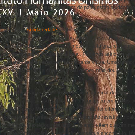
Loreto
, do
Peru
, que estão fora do país, estão ajudando 
religioso.
Mas essa
solidariedade
também foi dada em
Iquitos
, mes
"muitas pessoas estão colaborando, há pessoas que troux
administrador apostólico, que mostra o alto grau de compr
despertou entre a população local. Podemos até dizer qu
tornando real a passagem da oferta da viúva. Uma senhor
agostiniano, disse: "hoje não vou comer, mas dou 20 sole
resposta do povo foi uma reação incrível".
Essa situação está sendo vista como um sinal de esperan
cada vez mais assustadas. Como aconteceu em muitos out
Iquitos, como
Miguel
Fuertes
relata, não foi diferente. “
como algo distante, eles disseram que não resistia ao ca
viaja para o exterior, mas agora, quando vêem que um me
morre, falta oxigênio e você não consegue encontrá-lo, is