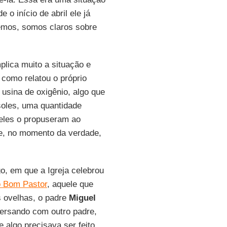
 o início de abril ele já
remos, somos claros sobre
lica muito a situação e
 como relatou o próprio
usina de oxigênio, algo que
 soles, uma quantidade
 eles o propuseram ao
ue, no momento da verdade,
o, em que a Igreja celebrou
 Bom Pastor
, aquele que
s ovelhas, o padre
Miguel
versando com outro padre,
algo precisava ser feito,