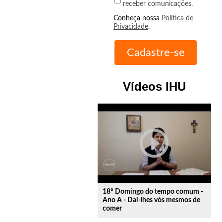
receber comunicações.
Conheça nossa
Política de
Privacidade
.
Vídeos IHU
play_circle_outline
18º Domingo do tempo comum -
Ano A - Dai-lhes vós mesmos de
comer