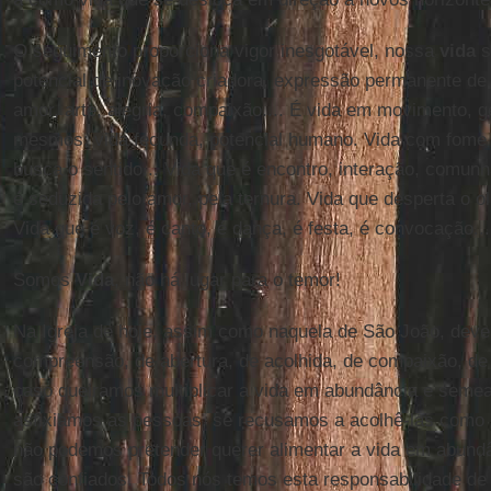
O seguimento proporciona vigor inesgotável, nossa
vida
s
potencial de inovação criadora, expressão permanente de 
amor, arte, alegria, compaixão.... É vida em movimento, g
mesmos; vida fecunda, potencial humano. Vida com fome e
busca o sentido... Vida que é encontro, interação, comunh
é seduzida pelo amor, pela ternura. Vida que desperta o o
Vida que é voz, é canto, é dança, é festa, é convocação...
Somos
Vida
, não há lugar para o temor!
Na Igreja de hoje, assim como naquela de São João, dev
compreensão, de abertura, de acolhida, de compaixão, de 
caso queiramos multiplicar a vida em abundância e seme
asfixiamos as pessoas, se recusamos a acolhê-las como
não podemos pretender querer alimentar a vida em abundâ
são confiados. Todos nós temos esta responsabilidade de