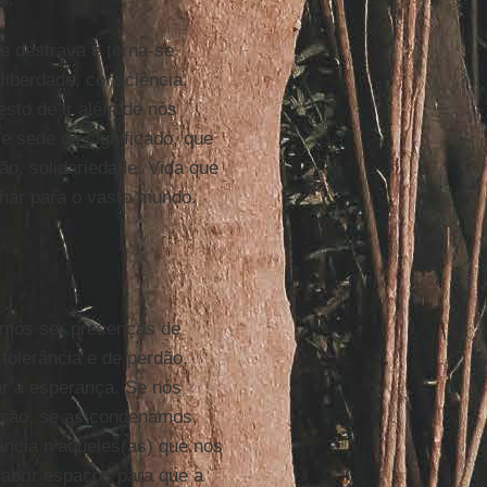
e destrava e torna-se
liberdade, consciência,
esto de ir além de nós
 sede de significado, que
ão, solidariedade. Vida que
lhar para o vasto mundo.
emos ser presenças de
tolerância e de perdão,
ar a esperança. Se nós
 são, se as condenamos,
ncia n’aqueles(as) que nos
 abrir espaços para que a