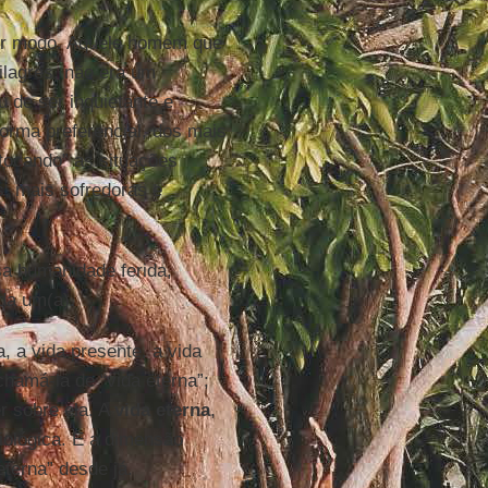
er modo. Aquele homem que
ilagres, não era um
u de ser inquietante e
forma preferencial, dos mais
“tocando” as situações
, mais sofredoras e
sa humanidade ferida,
ada um(a).
a, a vida presente, a vida
chamá-la de “vida eterna”;
r sobre ela. A
vida eterna
,
iológica. É a dimensão
eterna” desde já.