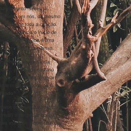
da enquanto “seres já
 que está em nós, do mesmo
oração de toda a criação.
morte anuncia o início de
reição. “Minha vida é uma
ena prometida por Jesus.
mamo-nos com uma vida
ções”, presa ao cotidiano
esus, no entanto, é gerar
erdade mais profunda de si
ofundo”
.
 novos espaços para suas
(redil) e despertar nossa
tes estreitos e constituindo-
s.