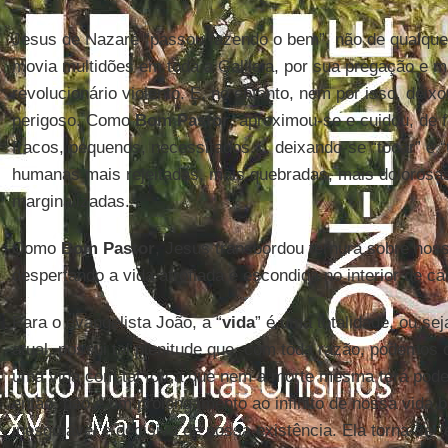
Jesus de Nazaré “passou fazendo o bem”, não de qualqu
movia multidões em toda a Galileia, por sua pregação e m
revolucionário violento. E, no entanto, nem por isso, deixo
perigoso. Como
Bom Pastor
, aproximou-se e cuidou, de 
fracos, pequenos, necessitados..., deixando-se “tocar” e 
humanas mais rejeitadas, mais quebradas, mais dolorosas
marginalizadas...
Como
Bom Pastor
, Jesus transbordou ternura sobre nos
despertando a vida atrofiada e escondida no interior de c
Para o evangelista João, a “
vida
” é uma totalidade, ou sej
atual, possui tal plenitude que, com toda razão, podemos 
uma vida com tal força que nem a morte mesma terá pode
então, não é um prolongamento ao infinito de nossa vida b
inesgotável e decisiva de nossa existência. Ela torna-se “