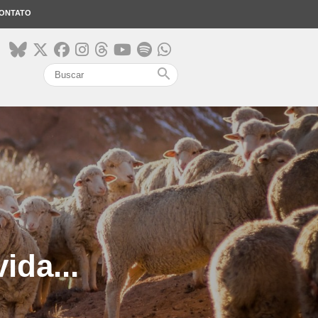
ONTATO
search
ida...