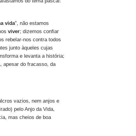
 afastamos do tema pascal:
na vida
”, não estamos
emos
viver
; dizemos confiar
s rebelar-nos contra todos
tes junto àqueles cujas
nsforma e levanta a história;
, apesar do fracasso, da
ulcros vazios, nem anjos e
rado) pelo Anjo da Vida,
cia, mas cheios de boa