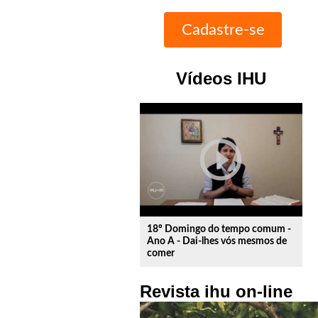
Vídeos IHU
play_circle_outline
18º Domingo do tempo comum -
Ano A - Dai-lhes vós mesmos de
comer
Revista ihu on-line