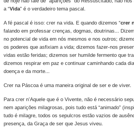
de hoje não fale de “aparições” do Ressuscitado, não nos
a “
Vida
” é o verdadeiro tema pascal.
A fé pascal é isso: crer na vida. E quando dizemos “
crer 
falando em professar crenças, dogmas, doutrinas... Diz
no potencial de vida em nós mesmos e nos outros; dizemo
os poderes que asfixiam a vida; dizemos fazer-nos presen
vidas estão feridas; dizemos ser humilde fermento que tra
dizemos respirar em paz e continuar caminhando cada dia
doença e da morte...
Crer na Páscoa é uma maneira original de ser e de viver.
Para crer n’Aquele que é o Vivente, não é necessário sep
nem aparições milagrosas, pois tudo está “animado” (inspi
tudo é milagre, todos os sepulcros estão vazios de ausên
presença, da Graça de ser que Jesus viveu.