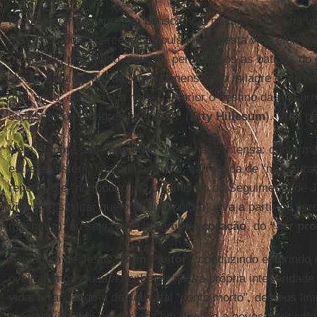
Precisamos adquirir uma consciência mais profunda da vi
ressuscitados”, perceber as pulsações desta vida eterna
modo que, prestando atenção, percebemos as batidas do c
Nesse sentido, a
vida
tem a dimensão do milagre e até na 
algo novo; ela carrega no seu interior o destino da ressur
sucessão de milagres interiores” (
Etty Hillesum
).
Vida
pl
Nem sempre sabemos viver de maneira intensa: confor
estreita, estéril, fechada ao novo, carregada de “murmura
repetitivo e “normótico”. O dinamismo do Seguimento de J
vida
, possibilitar que o(a) discípulo(a) viva a partir da v
mesmo(a); ou seja, viver a partir do
coração
, do
“ser pr
A imagem de Jesus “
Bom Pastor
”, conduzindo e abrindo
ovelhas, nos ajuda a conhecer nossa própria interioridade 
vida, arrancando-a de seu fatal “ponto morto”, de seus limi
a como vida que se desloca em direção a novos horizonte