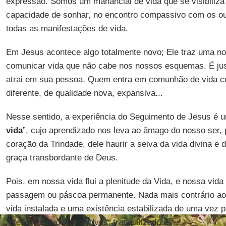
expressão. Somos um manancial de vida que se visibiliza 
capacidade de sonhar, no encontro compassivo com os o
todas as manifestações de vida.
Em Jesus acontece algo totalmente novo; Ele traz uma no
comunicar vida que não cabe nos nossos esquemas. É ju
atrai em sua pessoa. Quem entra em comunhão de vida c
diferente, de qualidade nova, expansiva...
Nesse sentido, a experiência do Seguimento de Jesus é u
vida
”, cujo aprendizado nos leva ao âmago do nosso ser, 
coração da Trindade, dele haurir a seiva da vida divina e d
graça transbordante de Deus.
Pois, em nossa vida flui a plenitude da Vida, e nossa vida 
passagem ou páscoa permanente. Nada mais contrário ao 
vida instalada e uma existência estabilizada de uma vez 
referência fixos, definitivos, tranquilizadores...