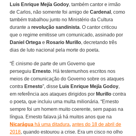
Luis Enrique Mejía Godoy
, também cantor e irmão
de Carlos, não somente foi amigo de
Cardenal
, como
também trabalhou junto no Ministério da Cultura
durante a
revolução sandinista
. O cantor criticou
que o regime emitisse um comunicado, assinado por
Daniel Ortega
e
Rosario Murillo
, decretando três
dias de luto nacional pela morte do poeta.
“É cinismo de parte de um Governo que
perseguiu
Ernesto
. Há testemunhos escritos nos
meios de comunicação do Governo sobre os ataques
contra
Ernesto
”, disse
Luis Enrique Mejía Godoy
,
em referência aos ataques dirigidos por
Murillo
contra
o poeta, que incluiu uma multa milionária. “Ernesto
sempre foi um homem muito coerente, sem papas na
língua. Ernesto falava já há muitos anos que na
Nicarágua
há uma ditadura
,
antes do 18 de abril de
2018
, quando estourou a crise. Era um cisco no olho