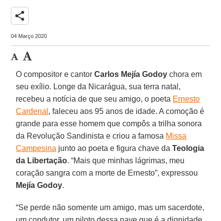
share
04 Março 2020
O compositor e cantor
Carlos Mejía Godoy
chora em
seu exílio. Longe da Nicarágua, sua terra natal,
recebeu a notícia de que seu amigo, o poeta
Ernesto
Cardenal
, faleceu aos 95 anos de idade. A comoção é
grande para esse homem que compôs a trilha sonora
da Revolução Sandinista e criou a famosa
Missa
Campesina
junto ao poeta e figura chave da
Teologia
da Libertação
. “Mais que minhas lágrimas, meu
coração sangra com a morte de Ernesto”, expressou
Mejía Godoy
.
“Se perde não somente um amigo, mas um sacerdote,
um condutor, um piloto dessa nave que é a dignidade