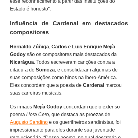
esse reconhecimento a partir das instituições do
Estado é honesto”.
Influência de Cardenal em destacados
compositores
Hernaldo Zúñiga
,
Carlos
e
Luis Enrique Mejía
Godoy
são os compositores mais destacados da
Nicarágua
. Todos escreveram canções contra a
ditadura de
Somoza
, e consolidaram algumas de
suas composições como hinos na Ibero-América.
Eles concordam que a poesia de
Cardenal
marcou
suas carreiras musicais.
Os irmãos
Mejía Godoy
concordam que o extenso
poema
Hora Cero
, que destaca as proezas de
Augusto Sandino
e os guerrilheiros sandinistas, foi
impressionante para eles durante sua juventude
revolucionária. “Desse poema, no qual descrevia o