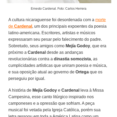
Ernesto Cardenal. Foto: Carlos Herrera
A cultura nicaraguense foi desordenada com a
morte
de
Cardenal
, um dos principais expoentes da poesia
latino-americana. Escritores, artistas e músicos
expressaram seu pesar pelo falecimento do padre.
Sobretudo, seus amigos como
Mejía Godoy
, que era
próximo a
Cardenal
desde as andanças
revolucionárias contra a
dinastia somozista
, as
cumplicidades artísticas que uniram poesia e música,
e sua oposição atual ao governo de
Ortega
que os
perseguiu por igual.
A história de
Mejía Godoy
e
Cardenal
leva à Missa
Campesina, esse canto litúrgico inspirado nos
camponeses e a opressão que sofriam. A peça
musical foi vetada pela Igreja Católica, porém sua
letra ressoou em toda a América Latina como um