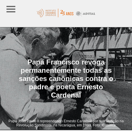
Papa Francisco revoga
permanentemente todas as
sanções canônicas contra o
padre e poeta Ernesto
Cardenal
Papa João Paulo II repreendendo Ernesto Cardenal por sua atuação na
Revolução Sandinista, na Nicarágua, em 1983. Foto: ICatólica