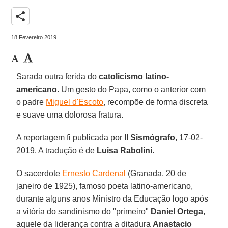
share
18 Fevereiro 2019
Sarada outra ferida do
catolicismo latino-
americano
. Um gesto do Papa, como o anterior com
o padre
Miguel d'Escoto
, recompõe de forma discreta
e suave uma dolorosa fratura.
A reportagem fi publicada por
Il Sismógrafo
, 17-02-
2019. A tradução é de
Luisa Rabolini
.
O sacerdote
Ernesto Cardenal
(Granada, 20 de
janeiro de 1925), famoso poeta latino-americano,
durante alguns anos Ministro da Educação logo após
a vitória do sandinismo do "primeiro"
Daniel Ortega
,
aquele da liderança contra a ditadura
Anastacio