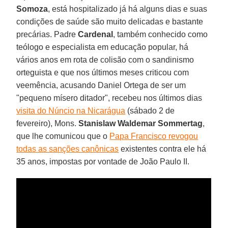
Somoza
, está hospitalizado já há alguns dias e suas
condições de saúde são muito delicadas e bastante
precárias. Padre
Cardenal
, também conhecido como
teólogo e especialista em educação popular, há
vários anos em rota de colisão com o sandinismo
orteguista e que nos últimos meses criticou com
veemência, acusando Daniel Ortega de ser um
"pequeno mísero ditador", recebeu nos últimos dias
visita do Núncio na Nicarágua
(sábado 2 de
fevereiro), Mons.
Stanislaw Waldemar Sommertag
,
que lhe comunicou que o
Papa Francisco revogou
todas as sanções canônicas
existentes contra ele há
35 anos, impostas por vontade de João Paulo II.