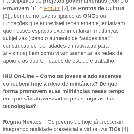
Participantes de
projetos governamentais
(como o
ProJovem
[1], o
ProUni
[2], os
Pontos de Cultura
[3]), bem como jovens ligados às
ONGs
ou
fundações que entrevistei recentemente, enfatizam
que nesses espaços experimentaram mudanças
subjetivas (como o aumento de “autoestima;”
construção de identidades e motivação para
ativismos) bem como viram aumentar as redes de
apoio e as oportunidades de estudo e trabalho.
IHU On-Line – Como os jovens e adolescentes
concebem hoje a ideia de militância? De que
forma promovem suas militâncias nesse tempo
em que são atravessados pelas lógicas das
tecnologias?
Regina Novaes –
Os
jovens
de hoje já cresceram
integrando realidade presencial e virtual. As
TICs
[4]