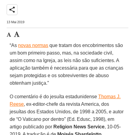
share
13 Mai 2019
“As
novas normas
que tratam dos encobrimentos são
um bom primeiro passo, mas, na sociedade civil,
assim como na Igreja, as leis não são suficientes. A
aplicação também é necessária para que as crianças
sejam protegidas e os sobreviventes de abuso
obtenham justiça.”
O comentário é do jesuíta estadunidense
Thomas J.
Reese
, ex-editor-chefe da revista America, dos
jesuítas dos Estados Unidos, de 1998 a 2005, e autor
de “O Vaticano por dentro” (Ed. Edusc, 1998), em
artigo publicado por
Religion News Service
, 10-05-
2019. A tradução é de
Moisés Sbardelotto
.