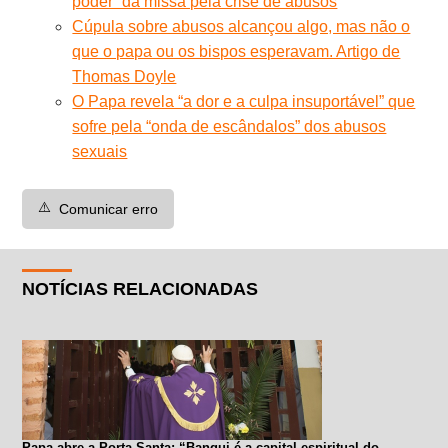
poder” da missa pela crise de abusos
Cúpula sobre abusos alcançou algo, mas não o
que o papa ou os bispos esperavam. Artigo de
Thomas Doyle
O Papa revela “a dor e a culpa insuportável” que
sofre pela “onda de escândalos” dos abusos
sexuais
⚠️
Comunicar erro
NOTÍCIAS RELACIONADAS
Papa abre a Porta Santa: “Bangui é a capital espiritual do