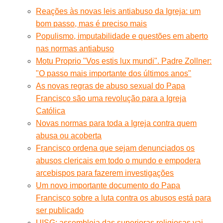
Reações às novas leis antiabuso da Igreja: um
bom passo, mas é preciso mais
Populismo, imputabilidade e questões em aberto
nas normas antiabuso
Motu Proprio "Vos estis lux mundi". Padre Zollner:
"O passo mais importante dos últimos anos"
As novas regras de abuso sexual do Papa
Francisco são uma revolução para a Igreja
Católica
Novas normas para toda a Igreja contra quem
abusa ou acoberta
Francisco ordena que sejam denunciados os
abusos clericais em todo o mundo e empodera
arcebispos para fazerem investigações
Um novo importante documento do Papa
Francisco sobre a luta contra os abusos está para
ser publicado
UISG: assembleia das superioras religiosas vai