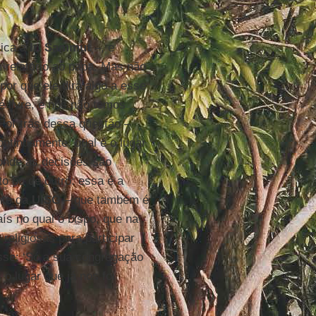
lica a
Ir. Sammut
–, e
 relatório ao papa. Mas não
or que ele dirá algo a esse
é livre, e nós não temos
Por trás dessa questão –
ontinuamente: qual é o lugar
onde as decisões são
o ou de outro: essa é a
nte da
UISG
– que também é
s no qual o bispo, que na
 religiosas para participar
sse: ‘Só a sua congregação
 lugar que já nos foi