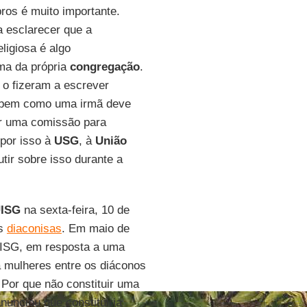
os é muito importante.
 esclarecer que a
ligiosa é algo
sma da própria
congregação
.
o fizeram a escrever
r bem como uma irmã deve
ar uma comissão para
por isso à
USG
, à
União
ir sobre isso durante a
ISG
na sexta-feira, 10 de
as
diaconisas
. Em maio de
 UISG, em resposta a uma
a mulheres entre os diáconos
 Por que não constituir uma
nunciou que constituiria