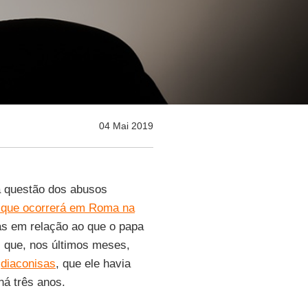
04 Mai 2019
 questão dos abusos
a que ocorrerá em Roma na
s em relação ao que o papa
s que, nos últimos meses,
s
diaconisas
, que ele havia
 há três anos.