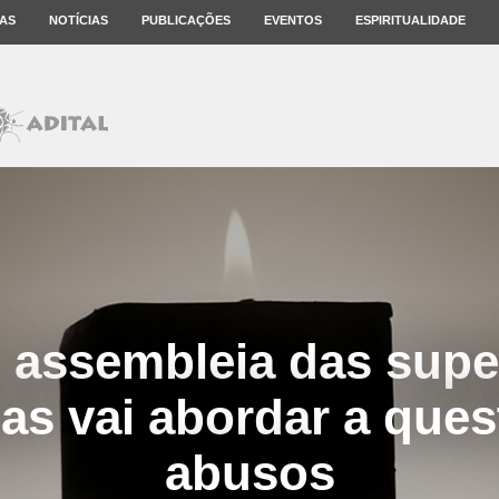
AS
NOTÍCIAS
PUBLICAÇÕES
EVENTOS
ESPIRITUALIDADE
 assembleia das supe
sas vai abordar a que
abusos