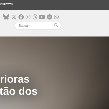
CONTATO
search
rioras
stão dos