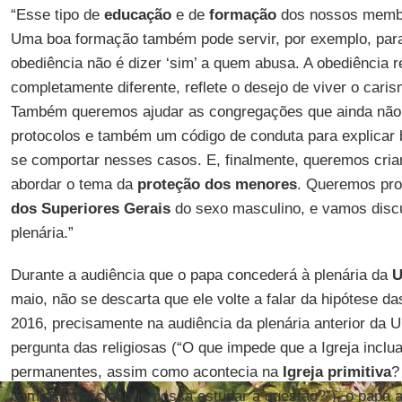
“Esse tipo de
educação
e de
formação
dos nossos membr
Uma boa formação também pode servir, por exemplo, para
obediência não é dizer ‘sim’ a quem abusa. A obediência re
completamente diferente, reflete o desejo de viver o cari
Também queremos ajudar as congregações que ainda não 
protocolos e também um código de conduta para explica
se comportar nesses casos. E, finalmente, queremos cri
abordar o tema da
proteção dos menores
. Queremos pro
dos Superiores Gerais
do sexo masculino, e vamos discut
plenária.”
Durante a audiência que o papa concederá à plenária da
U
maio, não se descarta que ele volte a falar da hipótese d
2016, precisamente na audiência da plenária anterior da
pergunta das religiosas (“O que impede que a Igreja inclu
permanentes, assim como acontecia na
Igreja primitiva
?
comissão oficial que possa estudar a questão?”), o papa a