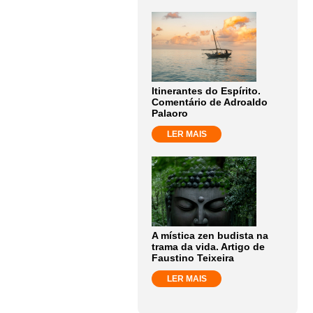
Itinerantes do Espírito.
Comentário de Adroaldo
Palaoro
LER MAIS
A mística zen budista na
trama da vida. Artigo de
Faustino Teixeira
LER MAIS