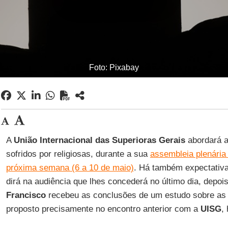
Foto: Pixabay
A
União Internacional das Superioras Gerais
abordará a
sofridos por religiosas, durante a sua
assembleia plenári
próxima semana (6 a 10 de maio)
. Há também expectativa
dirá na audiência que lhes concederá no último dia, depoi
Francisco
recebeu as conclusões de um estudo sobre a
proposto precisamente no encontro anterior com a
UISG
,