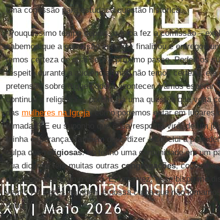
uma comissão para estudar a questão histórica.
“Pouquíssimo tempo depois, o papa fez a comissão – exp
sabemos que a comissão estudou, finalizou e entregou um
temos certeza de qual será o próximo passo. Podemos sup
respeito durante a audiência, mas não temos certeza, ele 
pretensão sobre o que poderá acontecer. Vamos esperar. 
continua a religiosa –, porém, há uma questão que volta c
das
mulheres na Igreja
, como podemos estar em lugares 
tomadas? E eu suponho que essa resposta virá, de um jeit
minha esperança. Também devo dizer – conclui a preside
culpa das
religiosas
: eu tenho uma comunidade em um paí
sua diocese tem muitas outras
congregações
, convida as
dos encontros com o clero. E, uma vez, esse bispo me di
vem!’. Às vezes, também é nossa culpa que não tomamos o
dado.”