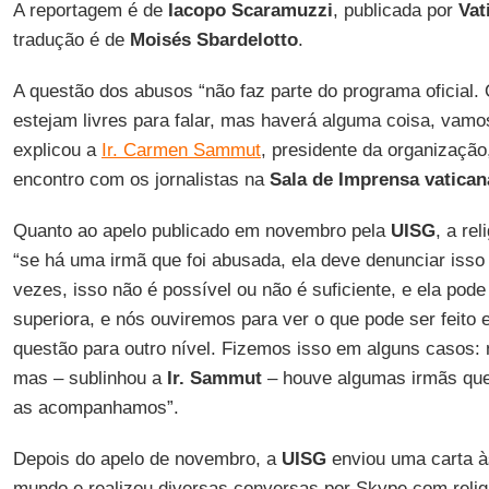
A reportagem é de
Iacopo Scaramuzzi
, publicada por
Vat
tradução é de
Moisés Sbardelotto
.
A questão dos abusos “não faz parte do programa oficial
estejam livres para falar, mas haverá alguma coisa, vamos
explicou a
Ir. Carmen Sammut
, presidente da organização
encontro com os jornalistas na
Sala de Imprensa
vatican
Quanto ao apelo publicado em novembro pela
UISG
, a re
“se há uma irmã que foi abusada, ela deve denunciar iss
vezes, isso não é possível ou não é suficiente, e ela pode
superiora, e nós ouviremos para ver o que pode ser feito 
questão para outro nível. Fizemos isso em alguns casos:
mas – sublinhou a
Ir. Sammut
– houve algumas irmãs que 
as acompanhamos”.
Depois do apelo de novembro, a
UISG
enviou uma carta à
mundo e realizou diversas conversas por Skype com relig