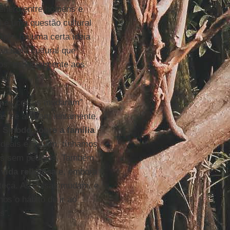
gênero entre homens e
s é uma questão cultural
plo, há uma certa ideia
a ideia cultural que
os, especialmente aos
as”.
umas coisas mudaram”
as se abriram lentamente,
o
Sínodo sobre a família
deais e, no fim, tínhamos
res sem pedi-los. Também
 vida religiosa
e, embora
teça. As coisas mudam, e
s o hábito de ir ao
s”.