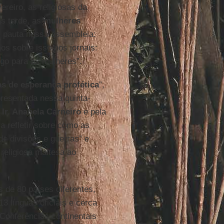
ereiro, as religiosas da
s tarde, as
mulheres
 pauta nessa assembleia:
s sobre isso nos jornais:
go para as mulheres”.
 de esperança profética
”,
presentada nessa quinta-
a
Ir. Anabela Carneiro
e pela
a refletir sobre como as
e divisões e guerras” e
religiosa maltesa ao
s de 80 países diferentes,
3 línguas oficiais e cerca
 Conferências continentais