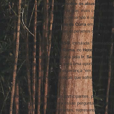
E se, na conclusão do
encontro sobre os abusos
, em fev
UISG
expressaram a esperança de que, mais cedo ou mai
também possam votar no Sínodo, esse não é um tema em
“Eu acho que existe uma
reforma da Cúria
em curso, lemo
não sabemos o que ela trará, mas esperamos que traga al
A 21ª assembleia plenária da
UISG
, intitulada “
Semeadoras
ocorrerá de 6 a 10 de maio em
Roma
, no
Hotel Ergife
. A
feira na
Sala de Imprensa
vaticana pela
Ir. Sammut
, pel
Ir. Donatella Zoia
, ela também será uma oportunidade par
religiosas podem ser sinais de esperança “em um mundo d
“para as muitas mulheres e crianças que sofrem”, disse a 
anunciar o evento.
Cerca de 850 superioras gerais participantes, proveniente
buscarão respostas juntas para essas perguntas. Haverá 1
de 40 convidados, entre palestrantes, representantes das