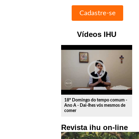
Vídeos IHU
play_circle_outline
18º Domingo do tempo comum -
Ano A - Dai-lhes vós mesmos de
comer
Revista ihu on-line