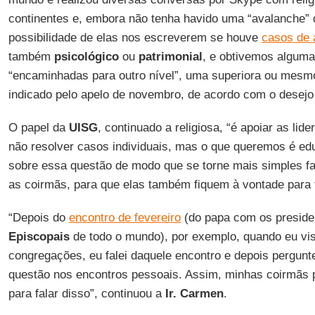
continentes e, embora não tenha havido uma “avalanche” d
possibilidade de elas nos escreverem se houve
casos de 
também
psicológico
ou
patrimonial
, e obtivemos alguma
“encaminhadas para outro nível”, uma superiora ou mesmo
indicado pelo apelo de novembro, de acordo com o desejo
O papel da
UISG
, continuado a religiosa, “é apoiar as li
não resolver casos individuais, mas o que queremos é e
sobre essa questão de modo que se torne mais simples fa
as coirmãs, para que elas também fiquem à vontade para f
“Depois do
encontro de fevereiro
(do papa com os presid
Episcopais
de todo o mundo), por exemplo, quando eu vis
congregações, eu falei daquele encontro e depois pergunt
questão nos encontros pessoais. Assim, minhas coirmãs p
para falar disso”, continuou a
Ir. Carmen
.