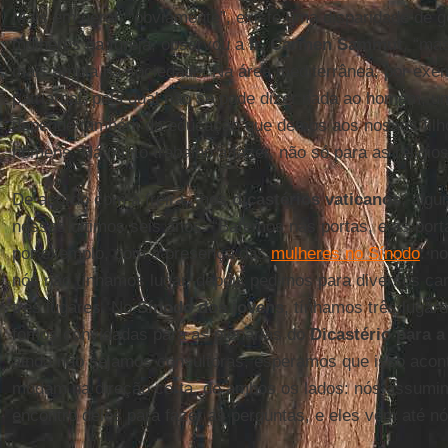
Mais em geral, “obviamente”, existe uma disparidade de 
mulheres na Igreja, observou a
Ir. Carmen Sammut
, “ma
mais ampla na sociedade. Na área mediterrânea, por exem
patriarcal, pela qual não se pode dizer nada ao homem, um
depende também da educação que demos aos nossos filh
homens. Há muito trabalho a fazer, não só para as religios
De acordo com a freira, “nos
dicastérios vaticanos
, alg
nesses últimos seis anos. “Batemos nas portas, e as port
por exemplo, com a presença das
mulheres no Sínodo
: n
nós não tínhamos lugar, depois pedimos para diversos car
três lugares. No
Sínodo dos jovens
, tínhamos três luga
fomos convidadas para as plenárias do
Dicastério para a
ainda não sejamos consultoras, esperamos que isso acon
mudam na direção certa, de ambos os lados: nós assumimo
encontro deles para fazer as perguntas, e eles vêm até nó