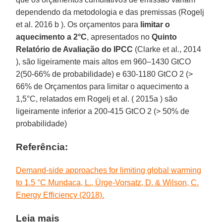
dependendo da metodologia e das premissas (Rogelj
et al. 2016 b ). Os orçamentos para
limitar o
aquecimento a 2°C
, apresentados no
Quinto
Relatório de Avaliação do IPCC
(Clarke et al., 2014
), são ligeiramente mais altos em 960–1430 GtCO
2(50-66% de probabilidade) e 630-1180 GtCO 2 (>
66% de Orçamentos para limitar o aquecimento a
1,5°C, relatados em Rogelj et al. ( 2015a ) são
ligeiramente inferior a 200-415 GtCO 2 (> 50% de
probabilidade)
Referência:
Demand-side approaches for limiting global warming
to 1.5 °C Mundaca, L., Ürge-Vorsatz, D. & Wilson, C.
Energy Efficiency (2018).
Leia mais