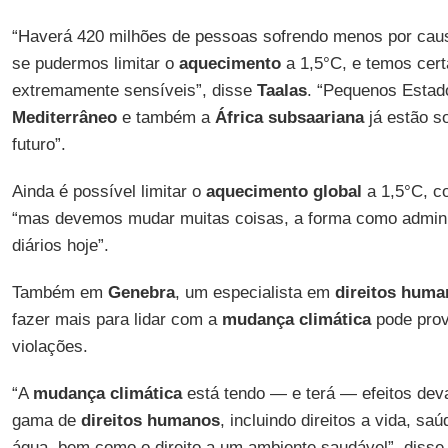
“Haverá 420 milhões de pessoas sofrendo menos por ca
se pudermos limitar o
aquecimento
a 1,5°C, e temos cer
extremamente sensíveis”, disse
Taalas
. “Pequenos Estado
Mediterrâneo
e também a
África subsaariana
já estão s
futuro”.
Ainda é possível limitar o
aquecimento global
a 1,5°C, co
“mas devemos mudar muitas coisas, a forma como admin
diários hoje”.
Também em
Genebra
, um especialista em
direitos huma
fazer mais para lidar com a
mudança climática
pode prov
violações.
“A
mudança climática
está tendo — e terá — efeitos de
gama de
direitos humanos
, incluindo direitos a vida, sa
água, bem como o direito a um ambiente saudável”, diss