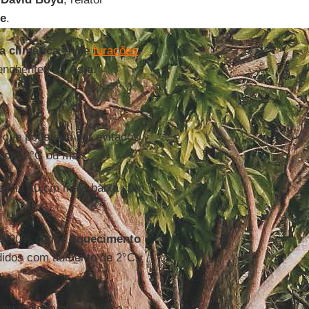
e
.
 climática
— de
furacões
enchentes na
Ásia
.”
que poderiam ser evitados
com 2°C ou mais.
seria 10 cm mais baixa com
.
 70-90% com o
aquecimento
didos com aumento de 2°C,
 ou mais, amplia o risco