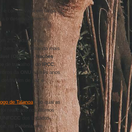
não é comprovada em larga
ara o desenvolvimento
m 2°C reduziria os
e bem-estar, tornando mais
ável
(
ODS
) das
Nações
po de trabalho 3 do
IPCC
,
embros da
ONU
há três anos
s desfrutem de paz e
logo de Talanoa
”, no qual as
foi realizado nos últimos
UNFCCC
dos Estados-
ce
, na
Polônia
, em