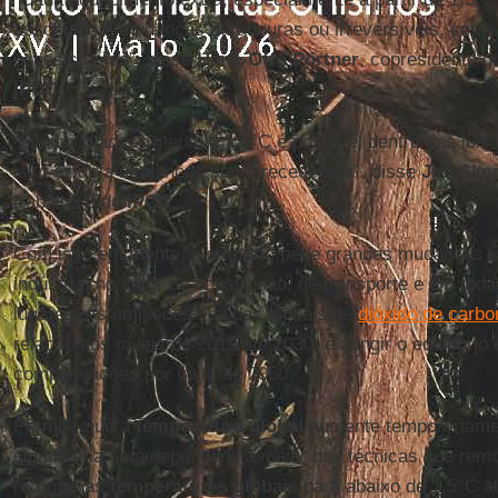
associado a mudanças duradouras ou irreversíveis, como
ecossistemas”, disse
Hans-Otto Pörtner
, copresidente d
IPCC
.
“Limitar o aquecimento a 1,5°C é possível dentro das leis
isso exigiria mudanças sem precedentes”, disse
Jim Ske
trabalho 3 do
IPCC
.
Com isso em mente, o relatório pede grandes mudanças no
indústria, no setor de construção, de transporte e em tod
lugares. As emissões líquidas globais de
dióxido de carbo
relação aos níveis de 2010 até 2030, e atingir o equilíbrio
compensações por volta de 2050.
Permitir que a
temperatura global
aumente temporariame
significaria uma dependência maior das técnicas que re
retornar as
temperaturas globais
para abaixo de 1,5°C a