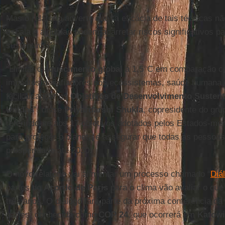
Mas o relatório adverte que “a eficácia de tais técnicas 
escala e algumas podem acarretar riscos significativos p
sustentável”.
“Limitar o
aquecimento global
a 1,5°C em comparação co
impactos desafiadores nos ecossistemas, saúde humana 
fácil alcançar os
Objetivos de Desenvolvimento Sustent
Unidas
”, disse
Priyardarshi Shukla
, copresidente do gru
referindo-se aos 17 objetivos adotados pelos Estados-m
para proteger o planeta e assegurar que todas as pessoa
prosperidade até 2030.
O novo relatório vai alimentar um processo chamado “
Diá
partes do
Acordo de Paris
para o clima vão avaliar o que 
três anos. O diálogo fará parte da próxima conferência da
partes, conhecida como
COP 24
, que ocorrerá em
Katowi