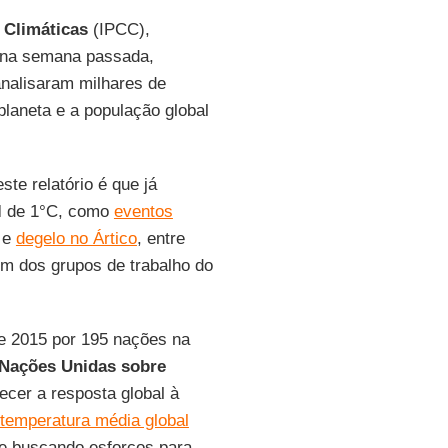
 Climáticas
(IPCC),
 na semana passada,
analisaram milhares de
laneta e a população global
te relatório é que já
l
de 1°C, como
eventos
s e
degelo no Ártico
, entre
um dos grupos de trabalho do
e 2015 por 195 nações na
 Nações Unidas sobre
alecer a resposta global à
temperatura média global
 e buscando esforços para