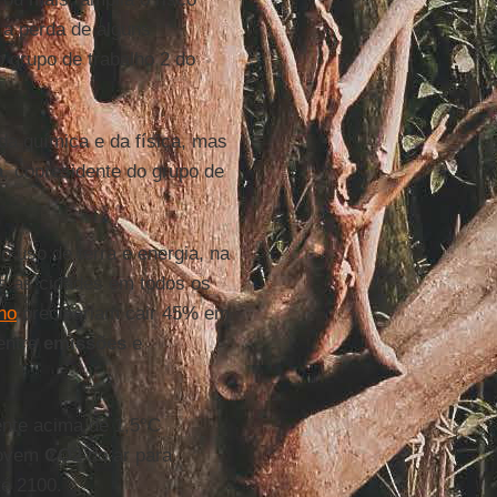
 a perda de alguns
o grupo de trabalho 2 do
 da química e da física, mas
a
, copresidente do grupo de
 uso de terra e energia, na
as as cidades em todos os
no
precisariam cair 45% em
 entre
emissões
e
nte acima de 1,5°C
movem
CO2
do ar para
té 2100.