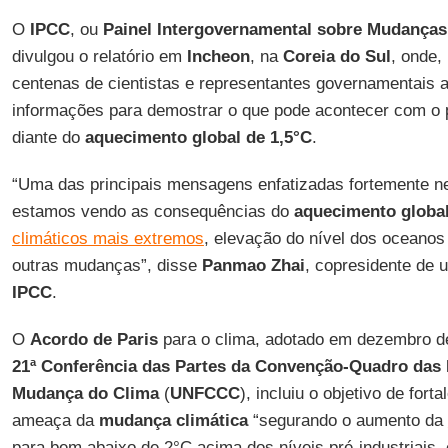
O
IPCC
, ou
Painel Intergovernamental sobre Mudanças
divulgou o relatório em
Incheon
, na
Coreia do Sul
, onde,
centenas de cientistas e representantes governamentais 
informações para demostrar o que pode acontecer com o p
diante do
aquecimento global de 1,5°C
.
“Uma das principais mensagens enfatizadas fortemente nes
estamos vendo as consequências do
aquecimento globa
climáticos mais extremos
, elevação do nível dos oceano
outras mudanças”, disse
Panmao Zhai
, copresidente de 
IPCC
.
O
Acordo de Paris
para o clima, adotado em dezembro d
21ª Conferência das Partes da Convenção-Quadro das
Mudança do Clima
(
UNFCCC
), incluiu o objetivo de fort
ameaça da
mudança climática
“segurando o aumento da
para bem abaixo de 2°C acima dos níveis pré-industriais,