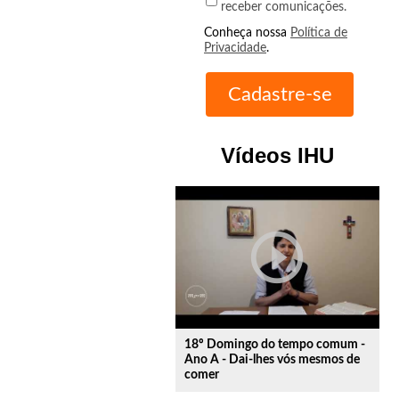
receber comunicações.
Conheça nossa
Política de
Privacidade
.
Vídeos IHU
play_circle_outline
18º Domingo do tempo comum -
Ano A - Dai-lhes vós mesmos de
comer