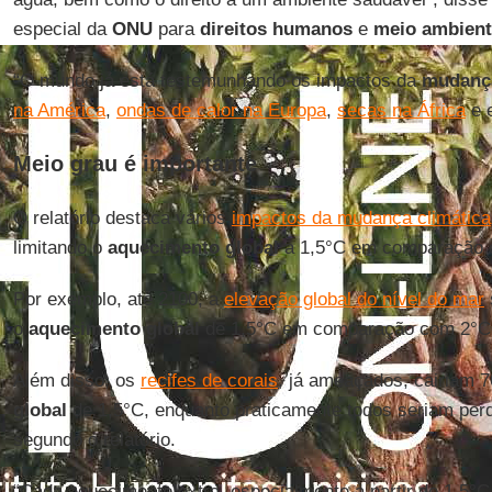
especial da
ONU
para
direitos humanos
e
meio ambient
“O mundo já está testemunhando os impactos da
mudança
na América
,
ondas de calor na Europa
,
secas na África
e 
Meio grau é importante
O relatório destaca vários
impactos da mudança climática
limitando o
aquecimento global
a 1,5°C em comparação 
Por exemplo, até 2100, a
elevação global do nível do mar
o
aquecimento global
de 1,5°C em comparação com 2°C
Além disso, os
recifes de corais
, já ameaçados, cairiam
global
de 1,5°C, enquanto praticamente todos seriam per
segundo o relatório.
“Cada aquecimento extra, especialmente a partir de 1,5°C