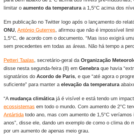
limitar o
aumento da temperatura
a 1,5°C acima dos nívei
Em publicação no Twitter logo após o lançamento do relatór
ONU
,
António Guterres
, afirmou que não é impossível limi
1,5°C, de acordo com o documento. “Mas isso exigirá uma 
sem precedentes em todas as áreas. Não há tempo a perd
Petteri Taalas
, secretário-geral da
Organização Meteorol
disse nesta segunda-feira (8) em
Genebra
que havia “ext
signatários do
Acordo de Paris
, e que “até agora o prog
suficiente” para manter a
elevação da temperatura
abaixo
“A
mudança climática
já é visível e está tendo um impa
ecossistemas
em todo o mundo. Com aumento de 2°C te
Antártida
todo ano, mas com aumento de 1,5°C veríamos 
anos”, disse ele, dando um exemplo de como o clima do
por um aumento de apenas meio grau.