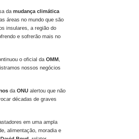
usa da
mudança climática
tas áreas no mundo que são
s insulares, a região do
ofrendo e sofrerão mais no
ntinuou o oficial da
OMM
,
istramos nossos negócios
nos
da
ONU
alertou que não
ocar décadas de graves
vastadores em uma ampla
úde, alimentação, moradia e
e
David Boyd
, relator