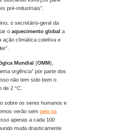
s pré-industriais”.
io, o secretário-geral da
tar o
aquecimento global
a
ação climática coletiva e
er”.
ógica Mundial
(
OMM
),
rema urgência” por parte dos
resso não tem sido bom o
 de 2 °C.
cto sobre os seres humanos e
remos verão sem
gelo na
isso apenas a cada 100
 mundo muda drasticamente