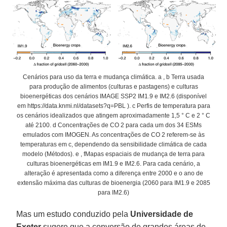
Cenários para uso da terra e mudança climática. a , b Terra usada
para produção de alimentos (culturas e pastagens) e culturas
bioenergéticas dos cenários IMAGE SSP2 IM1.9 e IM2.6 (disponível
em https://data.knmi.nl/datasets?q=PBL ). c Perfis de temperatura para
os cenários idealizados que atingem aproximadamente 1,5 ° C e 2 ° C
até 2100. d Concentrações de CO 2 para cada um dos 34 ESMs
emulados com IMOGEN. As concentrações de CO 2 referem-se às
temperaturas em c, dependendo da sensibilidade climática de cada
modelo (Métodos). e , fMapas espaciais de mudança de terra para
culturas bioenergéticas em IM1.9 e IM2.6. Para cada cenário, a
alteração é apresentada como a diferença entre 2000 e o ano de
extensão máxima das culturas de bioenergia (2060 para IM1.9 e 2085
para IM2.6)
Mas um estudo conduzido pela
Universidade de
Exeter
sugere que a conversão de grandes áreas de