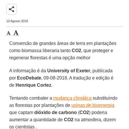
share
10 Agosto 2018
Conversão de grandes áreas de terra em plantações
como biomassa liberaria tanto
CO2
, que proteger e
regenerar florestas é uma opção melhor
A informação é da
University of Exeter
, publicada
por
EcoDebate
, 09-08-2018. A tradução e edição é
de
Henrique Cortez
.
Tentando combater a
mudança climática
substituindo
as florestas por plantações de
usinas de bioenergia
que captam
dióxido de carbono
(
CO2
) poderia
aumentar a quantidade de
CO2
na atmosfera, dizem
os cientistas .