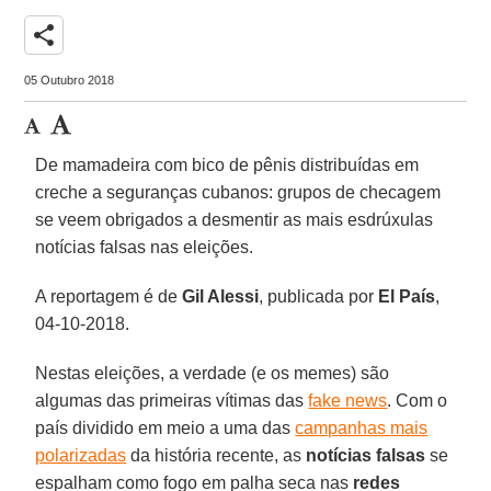
share
05 Outubro 2018
De mamadeira com bico de pênis distribuídas em
creche a seguranças cubanos: grupos de checagem
se veem obrigados a desmentir as mais esdrúxulas
notícias falsas nas eleições.
A reportagem é de
Gil Alessi
, publicada por
El País
,
04-10-2018.
Nestas eleições, a verdade (e os memes) são
algumas das primeiras vítimas das
fake news
. Com o
país dividido em meio a uma das
campanhas mais
polarizadas
da história recente, as
notícias falsas
se
espalham como fogo em palha seca nas
redes