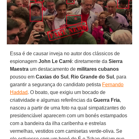
Essa é de causar inveja no autor dos clássicos de
espionagem
John Le Carré
: diretamente da
Sierra
Maestra
um destacamento de
militares cubanos
pousou em
Caxias do Sul
,
Rio Grande do Sul
, para
garantir a segurança do candidato petista
Fernando
Haddad
. O boato, que exigiu um bocado de
criatividade e algumas referências da
Guerra Fria
,
nasceu a partir de uma foto na qual simpatizantes do
presidenciável aparecem com um bonés estampados
com a bandeira da ilha caribenha e estrelas
vermelhas, vestidos com camisetas verde-oliva. Se
ele estivesse com um boné do É o Tchan diriam que