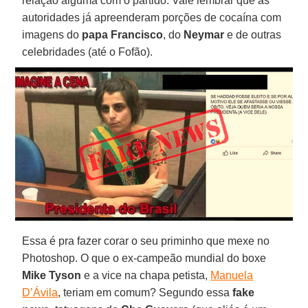
relação alguma com o partido. Vale lembrar que as
autoridades já apreenderam porções de cocaína com
imagens do
papa Francisco
, do
Neymar
e de outras
celebridades (até o Fofão).
Essa é pra fazer corar o seu priminho que mexe no
Photoshop. O que o ex-campeão mundial do boxe
Mike Tyson
e a vice na chapa petista,
Manuela
D’Ávila
, teriam em comum? Segundo essa
fake