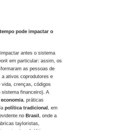
o tempo pode impactar o
mpactar antes o sistema
work
em particular: assim, os
nsformaram as pessoas de
 a ativos coprodutores e
e vida, crenças, códigos
 sistema financeiro). A
,
economia
, práticas
ela
política tradicional
, em
 evidente no
Brasil
, onde a
bricas tayloristas,