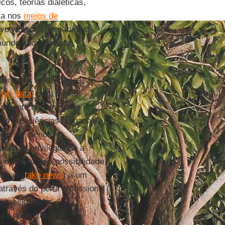
icos, teorias dialéticas,
sa nos
meios de
volve todos os partidos
o mundo não somente
iferentes modalidades. Já
“
big data
” para enviar
sparente que em parte
ção nas ciências humanas e
 mais ou menos
sto é, privilegiando a
eterminada pela possibilidade
alsas (
fake news
) a um
través do perfil profissional
or assim dizer,
ura do eleitorado,