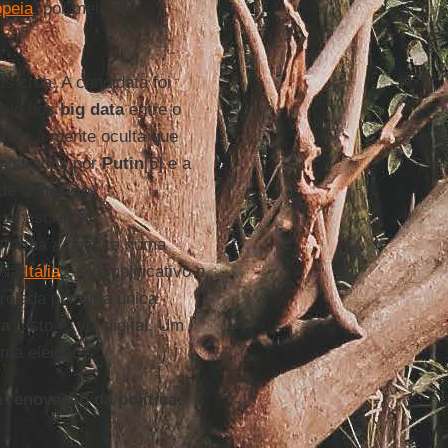
opeia
, por meio de
is crua. A candidata foi
meio dos
big data
entre o
n
[5] , a mente oculta que
nistrados por
Putin
[6] e a
de o mesmo
 se escrever
sforma a política numa
. Na
Itália
é exemplificativo o
trolada por uma única
ta
”, isto é, via digital. Um
ima eleição.
 renovação da política