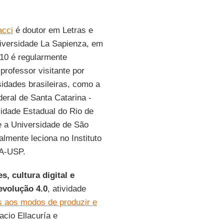
cci
é doutor em Letras e
niversidade La Sapienza, em
0 é regularmente
rofessor visitante por
idades brasileiras, como a
eral de Santa Catarina -
idade Estadual do Rio de
e a Universidade de São
almente leciona no Instituto
EA-USP.
s, cultura digital e
evolução 4.0
, atividade
s aos modos de produzir e
acio Ellacuría e