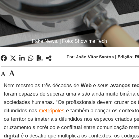
Fake News. | Foto: Show me Tech
Por:
João Vitor Santos | Edição: 
Nem mesmo as três décadas de
Web
e seus
avanços te
foram capazes de superar uma visão ainda muito binária e,
sociedades humanas. “Os profissionais devem cruzar os te
difundidos nas
metrópoles
e também alcançar os context
os territórios imateriais difundidos nos espaços criados p
cruzamento sincrético e conflitual entre comunicação met
digital
é o desafio que multiplica os contextos, os códigos