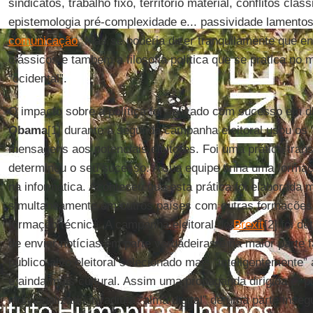
sindicatos, trabalho fixo, território material, conflitos cláss
epistemologia pré-complexidade e... passividade lamento
comunicação
. Mas se poderia dizer tranquilamente que en
clássicos e também a filosofia política que se pratica n
“ocidental”.
O impacto sobre a política foi aplicado com sucesso em d
Obama
[1] durante a segunda campanha eleitoral usou os 
mensagens aos potenciais eleitores. Foi uma prática tran
determinou o seu sucesso. A sua equipe tinha uma forma
na informática. Aconteceu que esta prática foi elaborada
simultaneamente em outros países com outras formações, i
formação técnica. A campanha eleitoral do
Brexit
[2] foi d
de enviar notícias em parte verdadeiras e na maior parte f
público-alvo eleitoral selecionado mais “inteligentemente” a
e ainda mais cultural. Assim uma propaganda dirigida e, p
individualizada invadiu a “alma digital” de uma parte inseg