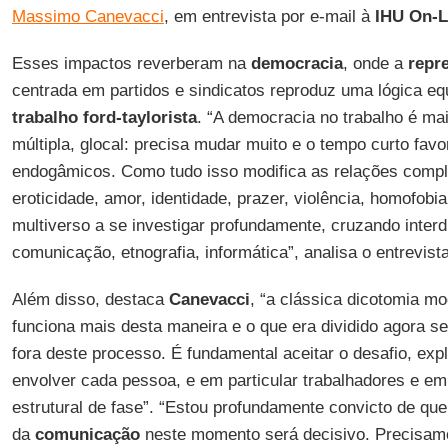
Massimo Canevacci
, em entrevista por e-mail à
IHU On-L
Esses impactos reverberam na
democracia
, onde a
repr
centrada em partidos e sindicatos reproduz uma lógica eq
trabalho ford-taylorista
. “A democracia no trabalho é mai
múltipla, glocal: precisa mudar muito e o tempo curto fa
endogâmicos. Como tudo isso modifica as relações compl
eroticidade, amor, identidade, prazer, violência, homofob
multiverso a se investigar profundamente, cruzando interd
comunicação, etnografia, informática”, analisa o entrevist
Além disso, destaca
Canevacci
, “a clássica dicotomia m
funciona mais desta maneira e o que era dividido agora se
fora deste processo. É fundamental aceitar o desafio, expl
envolver cada pessoa, e em particular trabalhadores e 
estrutural de fase”. “Estou profundamente convicto de qu
da
comunicação
neste momento será decisivo. Precisam