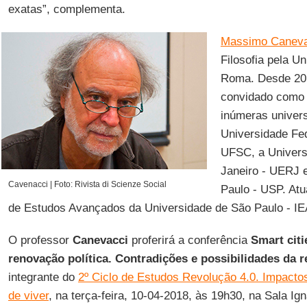
exatas”, complementa.
Massimo Caneva
Filosofia pela U
Roma. Desde 201
convidado como p
inúmeras univers
Universidade Fed
UFSC, a Univers
Janeiro - UERJ 
Cavenacci | Foto: Rivista di Scienze Social
Paulo - USP. Atu
de Estudos Avançados da Universidade de São Paulo - I
O professor
Canevacci
proferirá a conferência
Smart citie
renovação política. Contradições e possibilidades da r
integrante do
2º Ciclo de Estudos Revolução 4.0. Impacto
de viver
, na terça-feira, 10-04-2018, às 19h30, na Sala Ign