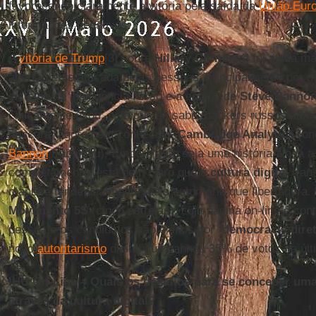
favorecendo claramente a vitória pela saída da
União Eur
informações negativas.
A
vitória de Trump
[3] sobre
Hillary Clinton
[4] foi ainda ma
abertamente atacada pelas pessoas, principalmente por 
sistema de inteligência russo e a equipe de
Steve Banno
cinicamente usou, pelo que se sabe, hackers russos admi
obscura, agora bem conhecida,
Cambridge Analytica
(on
Bannon
trabalhou). Embora esta seja uma história ainda a
completamente, está bem claro que a
cultura digital
tran
maneira tendencialmente mais autoritária que libertadora
Movimento 5S
(cinco estrelas), cuja página on-line é con
pessoa e os candidatos são eleitos por “
democracia dire
novo
autoritarismo
digital que ganhou 35% de votos na últ
IHU On-Line – Quais os desafios para se conceber uma
através da cultura digital?