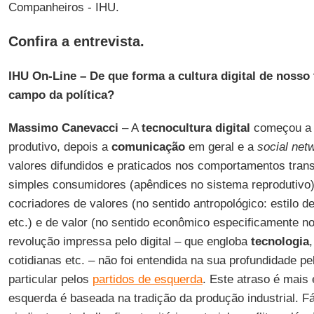
Companheiros - IHU.
Confira a entrevista.
IHU On-Line – De que forma a cultura digital de noss
campo da política?
Massimo Canevacci
– A
tecnocultura digital
começou a i
produtivo, depois a
comunicação
em geral e a
social net
valores difundidos e praticados nos comportamentos tra
simples consumidores (apêndices no sistema reprodutivo)
cocriadores de valores (no sentido antropológico: estilo d
etc.) e de valor (no sentido econômico especificamente no
revolução impressa pelo digital – que engloba
tecnologia
cotidianas etc. – não foi entendida na sua profundidade p
particular pelos
partidos de esquerda
. Este atraso é mais
esquerda é baseada na tradição da produção industrial. Fá