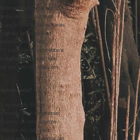
ialmente horizontal como
sionais devem cruzar os
alcançar os contextos rurais
 que faz tempo que as
rritórios imateriais
. O cruzamento sincrético e
 digital
é o desafio que
ica
que não são mais um
a democracia?
tá evoluindo. Estou
o mundo deve ter acesso,
ecisamos de uma urgente
riferias de cada país,
 idade média da população)