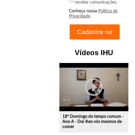
receber comunicações.
Conheça nossa
Política de
Privacidade
.
Vídeos IHU
play_circle_outline
18º Domingo do tempo comum -
Ano A - Dai-lhes vós mesmos de
comer