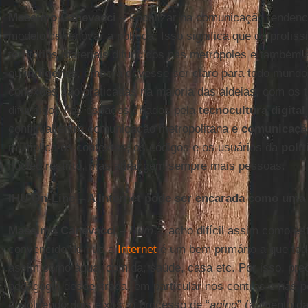
Massimo Canevacci
– Focalizar na comunicação tendenc
modelo de renovar a política. Isso significa que os profis
territórios materiais difundidos nas metrópoles e também 
ou
indígenas
, embora devesse ser claro para todo mundo
conexões são praticadas na maioria das aldeias, com os te
difundidos nos espaços criados pela
tecnocultura digital
conflitual entre comunicação metropolitana e
comunicação
multiplica os contextos, os códigos e os usuários da
polít
núcleo restrito, mas abrangem sempre mais pessoas.
IHU On-Line – A Internet pode ser encarada como um
Massimo Canevacci
–
Hum
… acho difícil assim como es
convencido de que a
Internet
é um bem primário a que tod
assim como água, comida, saúde, casa etc. Por isso, pr
pedagogia descentrada, em particular nos centros e nas pe
envolvendo dois eixos: o processo de “
aging
” (aumento da