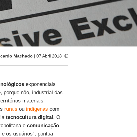
Ricardo Machado
| 07 Abril 2018
cnológicos
exponenciais
 porque não, industrial das
rritórios materiais
os
rurais
ou
indígenas
com
ela
tecnocultura digital
. O
ropolitana e
comunicação
 e os usuários”, pontua