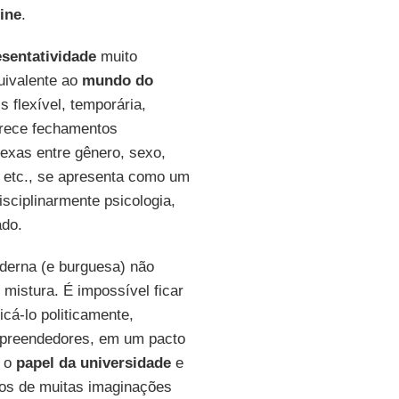
ine
.
esentatividade
muito
uivalente ao
mundo do
s flexível, temporária,
vorece fechamentos
exas entre gênero, sexo,
ia etc., se apresenta como um
isciplinarmente psicologia,
ado.
oderna (e burguesa) não
 mistura. É impossível ficar
icá-lo politicamente,
empreendedores, em um pacto
e o
papel da universidade
e
os de muitas imaginações