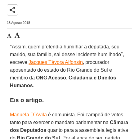
share
18 Agosto 2018
"Assim, quem pretendia humilhar a deputada, seu
marido, sua família, sai desse incidente humilhado",
escreve
Jacques Távora Alfonsin
, procurador
aposentado do estado do Rio Grande do Sul e
membro da
ONG Acesso, Cidadania e Direitos
Humanos
.
Eis o artigo.
Manuela D´Avila
é comunista. Foi campeã de votos,
tanto para exercer o mandato parlamentar na
Câmara
dos Deputados
quanto para a assembleia legislativa
do
Rio Grande do Sul
. Por aliança do seu partido