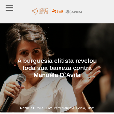
A burguesia elitista revelou
toda sua baixeza contra
Manuela D`Avila
Manuela D´Avila. | Foto: Perfil Manuela D´Avila, Flickr