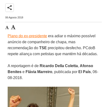
share
06 Agosto 2018
Plano do ex-presidente
era adiar o máximo possível
anúncio de companheiro de chapa, mas
recomendação do
TSE
precipitou desfecho. PCdoB
repete aliança com petistas que mantém há décadas.
A reportagem é de
Ricardo Della Coletta
,
Afonso
Benites
e
Flávia Marreiro
, publicada por
El País
, 06-
08-2018.