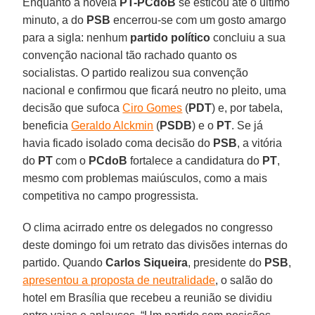
Enquanto a novela
PT-PCdoB
se esticou até o último
minuto, a do
PSB
encerrou-se com um gosto amargo
para a sigla: nenhum
partido político
concluiu a sua
convenção nacional tão rachado quanto os
socialistas. O partido realizou sua convenção
nacional e confirmou que ficará neutro no pleito, uma
decisão que sufoca
Ciro Gomes
(
PDT
) e, por tabela,
beneficia
Geraldo Alckmin
(
PSDB
) e o
PT
. Se já
havia ficado isolado coma decisão do
PSB
, a vitória
do
PT
com o
PCdoB
fortalece a candidatura do
PT
,
mesmo com problemas maiúsculos, como a mais
competitiva no campo progressista.
O clima acirrado entre os delegados no congresso
deste domingo foi um retrato das divisões internas do
partido. Quando
Carlos Siqueira
, presidente do
PSB
,
apresentou a proposta de neutralidade
, o salão do
hotel em Brasília que recebeu a reunião se dividiu