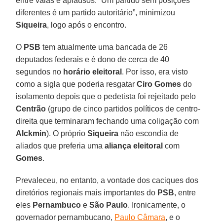
entre vaias e aplausos. “Um partido sem posições
diferentes é um partido autoritário”, minimizou
Siqueira
, logo após o encontro.
O
PSB
tem atualmente uma bancada de 26
deputados federais e é dono de cerca de 40
segundos no
horário eleitoral
. Por isso, era visto
como a sigla que poderia resgatar
Ciro Gomes
do
isolamento depois que o pedetista foi rejeitado pelo
Centrão
(grupo de cinco partidos políticos de centro-
direita que terminaram fechando uma coligação com
Alckmin
). O próprio
Siqueira
não escondia de
aliados que preferia uma
aliança eleitoral
com
Gomes
.
Prevaleceu, no entanto, a vontade dos caciques dos
diretórios regionais mais importantes do
PSB
, entre
eles
Pernambuco
e
São Paulo
. Ironicamente, o
governador pernambucano,
Paulo Câmara
, e o