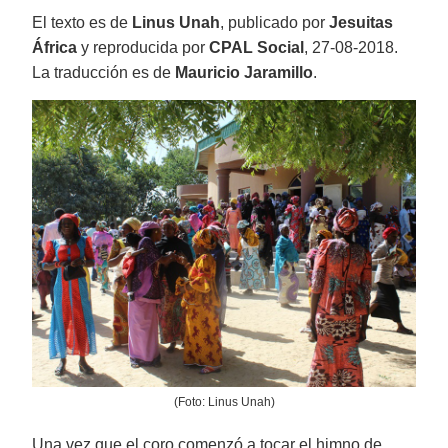
El texto es de
Linus Unah
, publicado por
Jesuitas
África
y reproducida por
CPAL Social
, 27-08-2018.
La traducción es de
Mauricio Jaramillo
.
(Foto: Linus Unah)
Una vez que el coro comenzó a tocar el himno de