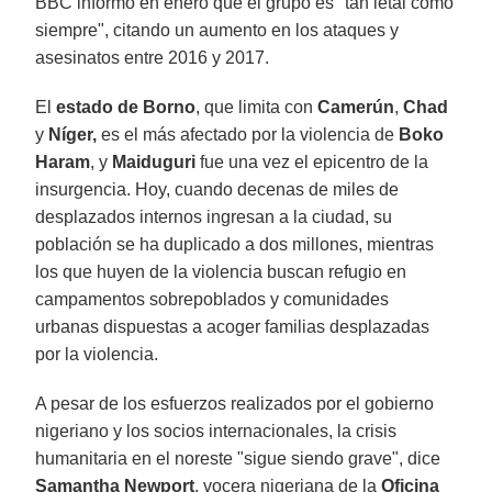
BBC informó en enero que el grupo es "tan letal como
siempre", citando un aumento en los ataques y
asesinatos entre 2016 y 2017.
El
estado de Borno
, que limita con
Camerún
,
Chad
y
Níger,
es el más afectado por la violencia de
Boko
Haram
, y
Maiduguri
fue una vez el epicentro de la
insurgencia. Hoy, cuando decenas de miles de
desplazados internos ingresan a la ciudad, su
población se ha duplicado a dos millones, mientras
los que huyen de la violencia buscan refugio en
campamentos sobrepoblados y comunidades
urbanas dispuestas a acoger familias desplazadas
por la violencia.
A pesar de los esfuerzos realizados por el gobierno
nigeriano y los socios internacionales, la crisis
humanitaria en el noreste "sigue siendo grave", dice
Samantha Newport
, vocera nigeriana de la
Oficina