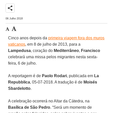
share
06 Julho 2018
Cinco anos depois da
primeira viagem fora dos muros
vaticanos
, em 8 de julho de 2013, para a
Lampedusa
, coração do
Mediterrâneo
,
Francisco
celebrará uma missa pelos migrantes nesta sexta-
feira, 6 de julho.
A reportagem é de
Paolo Rodari
, publicada em
La
Repubblica
, 05-07-2018. A tradução é de
Moisés
Sbardelotto
.
A celebração ocorrerá no Altar da Cátedra, na
Basílica de São Pedro
. “Será um momento de