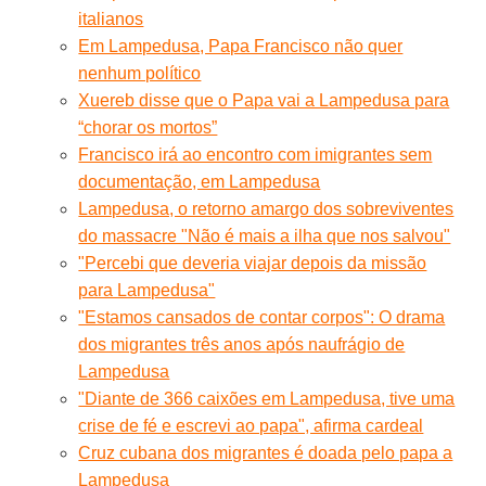
italianos
Em Lampedusa, Papa Francisco não quer
nenhum político
Xuereb disse que o Papa vai a Lampedusa para
“chorar os mortos”
Francisco irá ao encontro com imigrantes sem
documentação, em Lampedusa
Lampedusa, o retorno amargo dos sobreviventes
do massacre "Não é mais a ilha que nos salvou"
"Percebi que deveria viajar depois da missão
para Lampedusa"
"Estamos cansados de contar corpos": O drama
dos migrantes três anos após naufrágio de
Lampedusa
"Diante de 366 caixões em Lampedusa, tive uma
crise de fé e escrevi ao papa", afirma cardeal
Cruz cubana dos migrantes é doada pelo papa a
Lampedusa