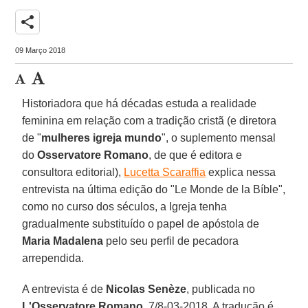
share
09 Março 2018
Historiadora que há décadas estuda a realidade
feminina em relação com a tradição cristã (e diretora
de "
mulheres igreja mundo
", o suplemento mensal
do
Osservatore Romano
, de que é editora e
consultora editorial),
Lucetta Scaraffia
explica nessa
entrevista na última edição do "Le Monde de la Bíble",
como no curso dos séculos, a Igreja tenha
gradualmente substituído o papel de apóstola de
Maria Madalena
pelo seu perfil de pecadora
arrependida.
A entrevista é de
Nicolas Senèze
, publicada no
L'Osservatore Romano
, 7/8-03-2018. A tradução é