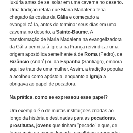
luxúria antes de se isolar em uma caverna no deserto.
Uma tradição relata que Maria Madalena teria
chegado às costas da
Gália
e começado a
evangelizá-la, antes de terminar seus dias em uma
caverna no deserto, a
Sainte-Baume
. A
transformação de Maria Madalena na evangelizadora
da Gália permitia à Igreja na França reivindicar uma
origem apostólica semelhante à de
Roma
(Pedro), de
Bizâncio
(André) ou da
Espanha
(Santiago), embora
aqui se trate de uma mulher. Assim, a tradição popular
a acolheu como apóstola, enquanto a
Igreja
a
obrigava ao papel de pecadora.
Na prática, como se expressou esse papel?
Um exemplo é o de muitas instituições criadas ao
longo da história e destinadas para as
pecadoras
,
prostitutas
,
jovens
que tinham "pecado" e que, de
forma mais ou menos forçada, escolhiam arrepender-