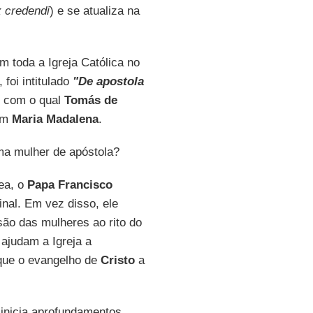
x credendi
) e se atualiza na
m toda a Igreja Católica no
, foi intitulado
"De apostola
lo com o qual
Tomás de
ram
Maria Madalena
.
a mulher de apóstola?
nea, o
Papa Francisco
inal. Em vez disso, ele
ão das mulheres ao rito do
ajudam a Igreja a
 que o evangelho de
Cristo
a
a inicia aprofundamentos