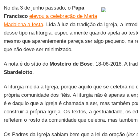
No dia 3 de junho passado, o
Papa
Francisco
elevou a celebração de Maria
Madalena a festa
. Lida à luz da tradição da Igreja, a in
desse tipo na liturgia, especialmente quando apela ao te
mesmo que aparentemente pareça ser algo pequeno, na re
que não deve ser minimizado.
A nota é do sítio do
Mosteiro de Bose
, 18-06-2016. A tra
Sbardelotto
.
A liturgia molda a Igreja, porque aquilo que se celebra no 
própria comunidade dos fiéis. A liturgia não é apenas a ex
é e daquilo que a Igreja é chamada a ser, mas também po
construir a própria Igreja. Os textos, a gestualidade, os ed
refletem o rosto da comunidade que celebra, mas também
Os Padres da Igreja sabiam bem que a lei da oração (
lex 