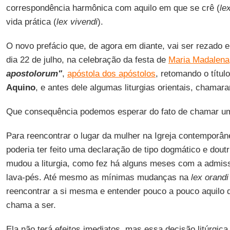
correspondência harmônica com aquilo em que se crê (
le
vida prática (
lex vivendi
).
O novo prefácio que, de agora em diante, vai ser rezado e
dia 22 de julho, na celebração da festa de
Maria Madalena
apostolorum"
,
apóstola dos apóstolos
, retomando o títu
Aquino
, e antes dele algumas liturgias orientais, chama
Que consequência podemos esperar do fato de chamar um
Para reencontrar o lugar da mulher na Igreja contemporâ
poderia ter feito uma declaração de tipo dogmático e doutr
mudou a liturgia, como fez há alguns meses com a admiss
lava-pés. Até mesmo as mínimas mudanças na
lex orandi
reencontrar a si mesma e entender pouco a pouco aquilo
chama a ser.
Ela não terá efeitos imediatos, mas essa decisão litúrgic