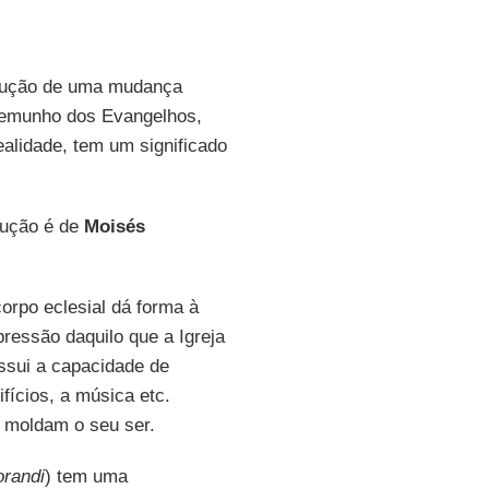
trodução de uma mudança
stemunho dos Evangelhos,
alidade, tem um significado
dução é de
Moisés
corpo eclesial dá forma à
pressão daquilo que a Igreja
ssui a capacidade de
ifícios, a música etc.
 moldam o seu ser.
orandi
) tem uma