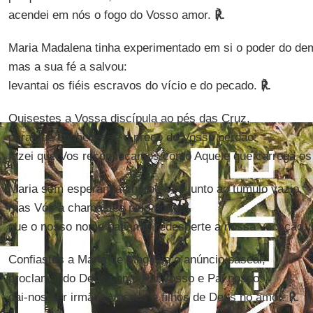
acendei em nós o fogo do Vosso amor.
℟.
Maria Madalena tinha experimentado em si o poder do de
mas a sua fé a salvou:
levantai os fiéis escravos do vício e do pecado.
℟.
Quisestes a Vossa discípula ao pés das Cruz,
para que conhecesse o preço do Vosso perdão:
fazei que Vos reconheçamos como Aquele que carrega o
Maria sem esperança chorou-Vos junto ao túmulo vazio,
mas Vós a chamastes pelo nome:
que o nosso nome batismal redesperte a nossa vocação.
Confiastes a Maria de Magdala o anúncio pascal,
proclamando Deus como Pai Vosso e Pai nosso:
dai-nos ser irmãos Vossos e filhos de Deus no amor.
℟.