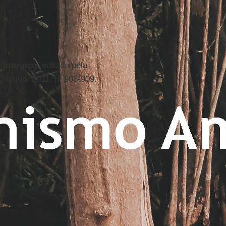
 liturgico
, editado pela
iqajon, 2011, p. 908-909.