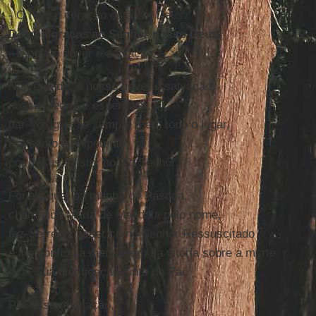
- O nosso coração está em Deus.
Demos graças ao Senhor nosso Deus.
- É nosso dever e salvação.
Na verdade, é nosso dever e salvação,
nossa alegria e esperança,
dar-Vos graças sempre e em todo o lugar,
Pai santo e onipotente,
por Jesus Cristo, nosso Senhor.
Foi ele que, na manhã de Páscoa,
chamando Maria de Magdala pelo nome,
fez-Se reconhecer como Senhor Ressuscitado
e lhe confiou a mensagem da vitória sobre a morte
e da Sua glorificação junto do Pai.
Por essa revelação,