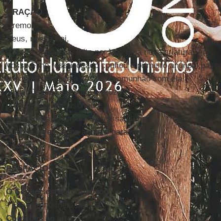
ORAÇÃO
Oremos.
Deus, nosso Pai,
a Maria Madalena, feita por Vós uma nova criatura,
Vosso Filho ressuscitado confiou o primeiro anúncio pasca
concedei também a nós, em comunhão com ela,
seguir Jesus Cristo até a cruz,
proclamá-lo ressuscitado
e contemplá-lo um dia na Vossa glória.
Ele que vive e reina agora e para sempre.
- Amém.
PREFÁCIO
O Senhor esteja convosco.
- Ele está no meio de nós.
Corações ao alto.