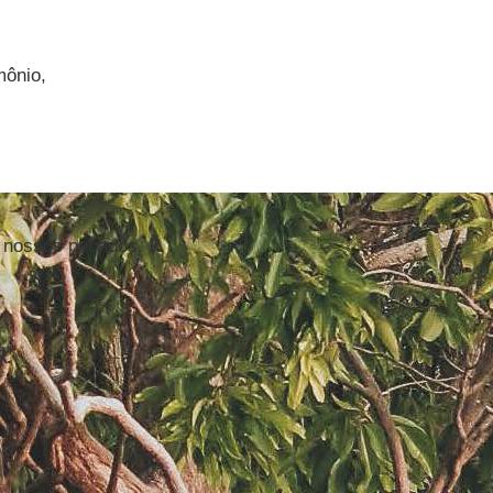
mônio,
s nossos pecados.
℟.
℟.