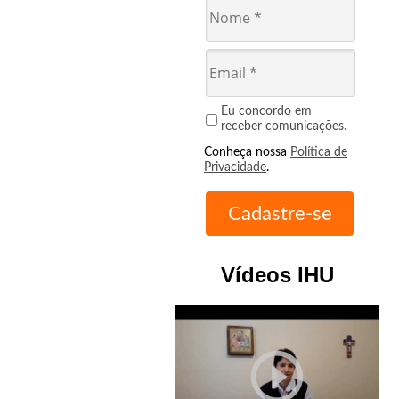
Eu concordo em
receber comunicações.
Conheça nossa
Política de
Privacidade
.
Vídeos IHU
play_circle_outline