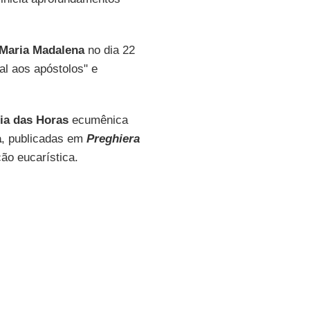
Maria Madalena
no dia 22
ual aos apóstolos" e
gia das Horas
ecumênica
a
, publicadas em
Preghiera
ão eucarística.