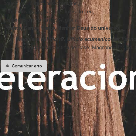
àquela que é igual aos apóstolos,
com todos os anjos e os santos do céu,
cantamos o hino da Vossa glória;
- Santo, Santo, Santo, Senhor Deus do universo...
Preghiera dei giorni. Ufficio ecumenico per l’anno
Comunidade Monástica de Bose, Magnano (BI): Ed. Q
⚠️
Comunicar erro