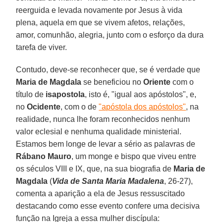
reerguida e levada novamente por Jesus à vida
plena, aquela em que se vivem afetos, relações,
amor, comunhão, alegria, junto com o esforço da dura
tarefa de viver.
Contudo, deve-se reconhecer que, se é verdade que
Maria de Magdala
se beneficiou no
Oriente
com o
título de
isapostola
, isto é, "igual aos apóstolos", e,
no
Ocidente
, com o de
"apóstola dos apóstolos"
, na
realidade, nunca lhe foram reconhecidos nenhum
valor eclesial e nenhuma qualidade ministerial.
Estamos bem longe de levar a sério as palavras de
Rábano Mauro
, um monge e bispo que viveu entre
os séculos VIII e IX, que, na sua biografia de
Maria de
Magdala
(
Vida de Santa Maria Madalena
, 26-27),
comenta a aparição a ela de Jesus ressuscitado
destacando como esse evento confere uma decisiva
função na Igreja a essa mulher discípula: