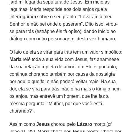
jardim, lugar da sepultura de Jesus. Em meio às
lágrimas, Maria responde aos dois anjos que a
interrogaram sobre o seu pranto: "Levaram o meu
Senhor, e não sei onde o puseram". Dito isso, virou-
se para trás (estráphe éis tà opíso), dando início ao
diálogo com outro personagem, desta vez humano.
O fato de ela se virar para trás tem um valor simbólico:
Maria
relê toda a sua vida com Jesus, faz anamnese
da sua relação repleta de amor com Ele e, portanto,
continua chorando também por causa da nostalgia
por aquilo que foi e não poderá voltar mais. Na sua
dor, ela se vira para trás, não olha mais o túmulo nem
os anjos, mas entrevê um homem, que lhe faz a
mesma pergunta: "Mulher, por que você está
chorando?".
Assim como
Jesus
chorou pelo
Lázaro
morto (cf.
João 11, 35),
Maria
chora por
Jesus
morto. Chora por