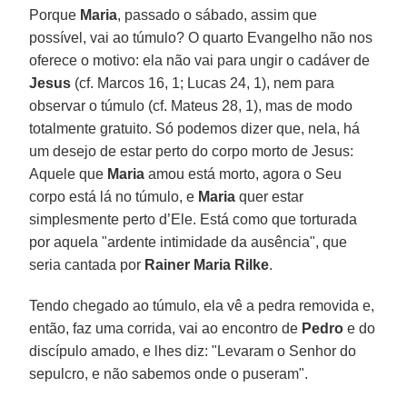
Porque
Maria
, passado o sábado, assim que
possível, vai ao túmulo? O quarto Evangelho não nos
oferece o motivo: ela não vai para ungir o cadáver de
Jesus
(cf. Marcos 16, 1; Lucas 24, 1), nem para
observar o túmulo (cf. Mateus 28, 1), mas de modo
totalmente gratuito. Só podemos dizer que, nela, há
um desejo de estar perto do corpo morto de Jesus:
Aquele que
Maria
amou está morto, agora o Seu
corpo está lá no túmulo, e
Maria
quer estar
simplesmente perto d’Ele. Está como que torturada
por aquela "ardente intimidade da ausência", que
seria cantada por
Rainer Maria Rilke
.
Tendo chegado ao túmulo, ela vê a pedra removida e,
então, faz uma corrida, vai ao encontro de
Pedro
e do
discípulo amado, e lhes diz: "Levaram o Senhor do
sepulcro, e não sabemos onde o puseram".