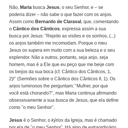
Não,
Maria
busca
Jesus
, o seu Senhor, e – se
poderia dizer – não sabe o que fazer com os anjos.
Assim como
Bernardo de Claraval
, que, comentando
o
Cântico dos Cânticos
, expressa assim a sua
busca por Jesus: "Rejeito as visões e os sonhos, (...)
os anjos também me incomodam. Porque o meu
Jesus os supera em muito com a sua beleza e o seu
esplendor. Não a outros, portanto, seja anjo, seja
homem, mas é a Ele que eu peço que me beije com
os beijos da sua boca (cf. Cântico dos Cânticos, 1,
2)!" (Sermões sobre o Cântico dos Cânticos II, 1). Os
anjos luminosos lhe perguntam: "Mulher, por que
você está chorando?", mas Maria continua afirmando
obsessivamente a sua busca de Jesus, que ela define
como "o meu Senhor".
Jesus
é o Senhor, o
kýrios
da Igreja, mas é chamado
por ela de "o meu Senhor". Há algo de extraordinário