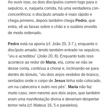
Ao ouvir isso, os dois discípulos correm logo para o
sepulcro, e, naquela corrida, há uma verdadeira con-
concorrência: o discípulo amado é mais rápido e
chega primeiro, depois também chega
Pedro
, que
entra, vê as faixas sobre o chão e o sudário envolto
de modo ordenado.
Pedro
está na aporia (cf. João 20, 3-7.), enquanto o
discípulo amado, tendo também entrado no sepulcro,
"viu e acreditou" (João 20, 8). Enquanto tudo isso
acontece ao redor de
Maria
, ela, como se não se
desse conta, continua a chorar e, inclinando-se para
dentro do túmulo, "viu dois anjos vestidos de branco,
sentados onde o corpo de
Jesus
tinha sido colocado,
um na cabeceira e outro nos pés".
Maria
não faz
muito caso, nem mesmo aos dois anjos, que também
eram uma manifestação divina e deveriam despertar
temor nela (cf. Mateus 16, 5 e paralelos).