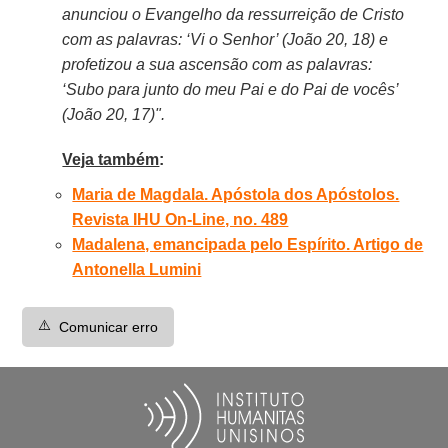
anunciou o Evangelho da ressurreição de Cristo
com as palavras: ‘Vi o Senhor’ (João 20, 18) e
profetizou a sua ascensão com as palavras:
‘Subo para junto do meu Pai e do Pai de vocês’
(João 20, 17)".
Veja também
:
Maria de Magdala. Apóstola dos Apóstolos.
Revista IHU On-Line, no. 489
Madalena, emancipada pelo Espírito. Artigo de
Antonella Lumini
⚠️
Comunicar erro