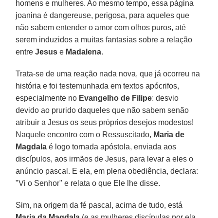
homens e mulheres. Ao mesmo tempo, essa página
joanina é dangereuse, perigosa, para aqueles que
não sabem entender o amor com olhos puros, até
serem induzidos a muitas fantasias sobre a relação
entre
Jesus
e
Madalena
.
Trata-se de uma reação nada nova, que já ocorreu na
história e foi testemunhada em textos apócrifos,
especialmente no
Evangelho de Filipe
: desvio
devido ao prurido daqueles que não sabem senão
atribuir a Jesus os seus próprios desejos modestos!
Naquele encontro com o Ressuscitado,
Maria de
Magdala
é logo tornada apóstola, enviada aos
discípulos, aos irmãos de Jesus, para levar a eles o
anúncio pascal. E ela, em plena obediência, declara:
"Vi o Senhor" e relata o que Ele lhe disse.
Sim, na origem da fé pascal, acima de tudo, está
Maria da Magdala
(e as mulheres discípulas por ela