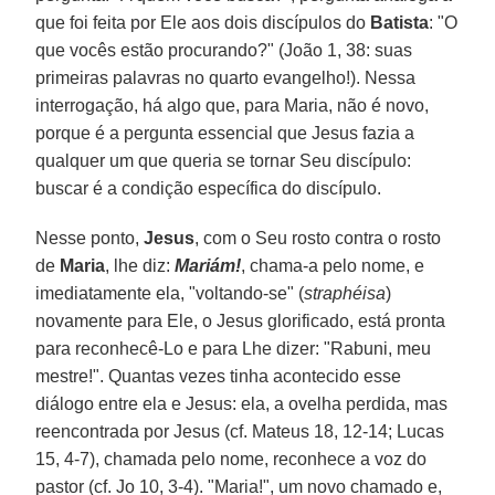
que foi feita por Ele aos dois discípulos do
Batista
: "O
que vocês estão procurando?" (João 1, 38: suas
primeiras palavras no quarto evangelho!). Nessa
interrogação, há algo que, para Maria, não é novo,
porque é a pergunta essencial que Jesus fazia a
qualquer um que queria se tornar Seu discípulo:
buscar é a condição específica do discípulo.
Nesse ponto,
Jesus
, com o Seu rosto contra o rosto
de
Maria
, lhe diz:
Mariám!
, chama-a pelo nome, e
imediatamente ela, "voltando-se" (
straphéisa
)
novamente para Ele, o Jesus glorificado, está pronta
para reconhecê-Lo e para Lhe dizer: "Rabuni, meu
mestre!". Quantas vezes tinha acontecido esse
diálogo entre ela e Jesus: ela, a ovelha perdida, mas
reencontrada por Jesus (cf. Mateus 18, 12-14; Lucas
15, 4-7), chamada pelo nome, reconhece a voz do
pastor (cf. Jo 10, 3-4). "Maria!", um novo chamado e,