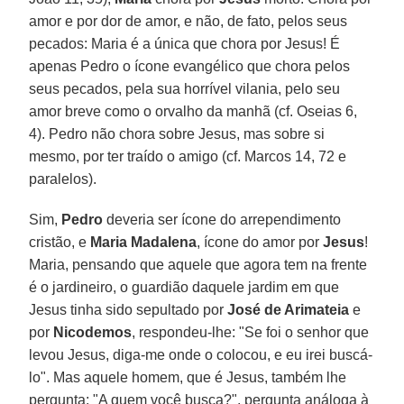
amor e por dor de amor, e não, de fato, pelos seus
pecados: Maria é a única que chora por Jesus! É
apenas Pedro o ícone evangélico que chora pelos
seus pecados, pela sua horrível vilania, pelo seu
amor breve como o orvalho da manhã (cf. Oseias 6,
4). Pedro não chora sobre Jesus, mas sobre si
mesmo, por ter traído o amigo (cf. Marcos 14, 72 e
paralelos).
Sim,
Pedro
deveria ser ícone do arrependimento
cristão, e
Maria Madalena
, ícone do amor por
Jesus
!
Maria, pensando que aquele que agora tem na frente
é o jardineiro, o guardião daquele jardim em que
Jesus tinha sido sepultado por
José de Arimateia
e
por
Nicodemos
, respondeu-lhe: "Se foi o senhor que
levou Jesus, diga-me onde o colocou, e eu irei buscá-
lo". Mas aquele homem, que é Jesus, também lhe
pergunta: "A quem você busca?", pergunta análoga à