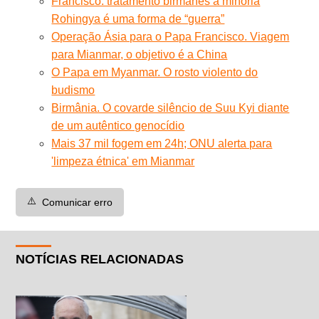
Francisco: tratamento birmanês à minoria
Rohingya é uma forma de “guerra”
Operação Ásia para o Papa Francisco. Viagem
para Mianmar, o objetivo é a China
O Papa em Myanmar. O rosto violento do
budismo
Birmânia. O covarde silêncio de Suu Kyi diante
de um autêntico genocídio
Mais 37 mil fogem em 24h; ONU alerta para
'limpeza étnica' em Mianmar
⚠️
Comunicar erro
NOTÍCIAS RELACIONADAS