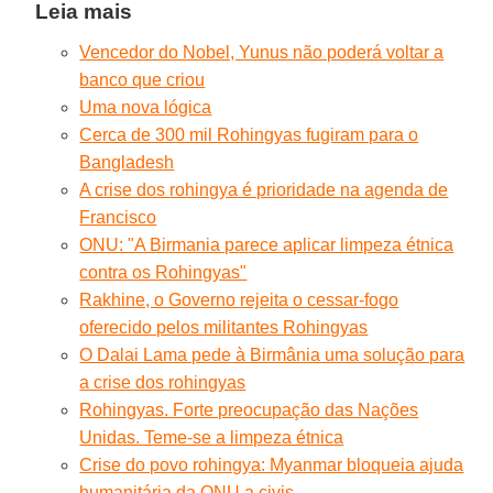
Leia mais
Vencedor do Nobel, Yunus não poderá voltar a
banco que criou
Uma nova lógica
Cerca de 300 mil Rohingyas fugiram para o
Bangladesh
A crise dos rohingya é prioridade na agenda de
Francisco
ONU: "A Birmania parece aplicar limpeza étnica
contra os Rohingyas"
Rakhine, o Governo rejeita o cessar-fogo
oferecido pelos militantes Rohingyas
O Dalai Lama pede à Birmânia uma solução para
a crise dos rohingyas
Rohingyas. Forte preocupação das Nações
Unidas. Teme-se a limpeza étnica
Crise do povo rohingya: Myanmar bloqueia ajuda
humanitária da ONU a civis