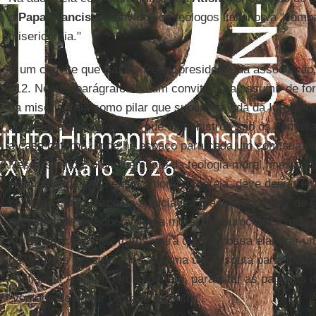
o
Papa Francisco
convidou os teólogos italianos a "compa
misericórdia."
É um convite que Basílio Petra, presidente da associação,
312. Nestes parágrafos há um convite para assumir de fo
da misericórdia como pilar que suporta a vida da Igreja, c
como uma alfândega, em que os ministros são os control
a casa paterna, onde há espaço para cada um com sua vi
Nesse sentido, o ensinamento da teologia moral, mesmo s
pela integridade do ensino moral da Igreja, deve deixar em
caridade como resposta à iniciativa graciosa do amor de 
necessidade de superar "uma moral fria burocrática" que jul
luz de princípios abstratos, para que se possa elaborar u
da vida das pessoas, que assuma uma escuta participat
confiança. A misericórdia, de fato, para citar as palavras 
"vontade de entrar no caos do outro".