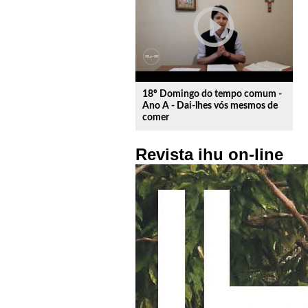
play_circle_outline
18º Domingo do tempo comum -
Ano A - Dai-lhes vós mesmos de
comer
Revista ihu on-line