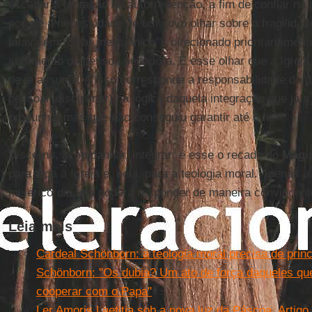
escapar à tentação de autorredenção, a fim de confiar na 
porque a necessidade de um novo olhar sobre a fragilidad
falava em "olhar messiânico"), direcionado prioritariame
sofrimento da pessoa pecadora. É esse olhar que a Igreja
deve assumir. A isso corresponde a responsabilidade do d
pessoal, disciplinar) na lógica daquela integração que já 
propunha, mas que não conseguiu garantir até o fim.
Discernir, acompanhar, integrar: é esse o recado do
Magis
para toda a Igreja e, nela, para a teologia moral. Apenas a
misericórdia, ela poderá responder de maneira convincent
Leia mais
Cardeal Schönborn: a teologia moral precisa de princ
Schönborn: "Os dubia? Um ato de força daqueles que
cooperar com o Papa"
Ler Amoris Laetitia sob a nova luz da Páscoa. Artig