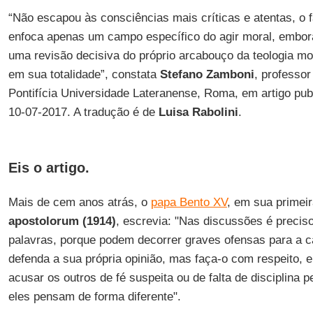
“Não escapou às consciências mais críticas e atentas, o 
enfoca apenas um campo específico do agir moral, embor
uma revisão decisiva do próprio arcabouço da teologia m
em sua totalidade”, constata
Stefano Zamboni
, professo
Pontifícia Universidade Lateranense, Roma, em artigo pub
10-07-2017. A tradução é de
Luisa Rabolini
.
Eis o artigo.
Mais de cem anos atrás, o
papa Bento XV
, em sua primei
apostolorum (1914)
, escrevia: "Nas discussões é precis
palavras, porque podem decorrer graves ofensas para a c
defenda a sua própria opinião, mas faça-o com respeito, 
acusar os outros de fé suspeita ou de falta de disciplina 
eles pensam de forma diferente".