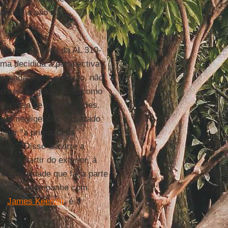
rtilhar o pão da
 leu sob a ótica da AL 310-
rma decidida a perspectiva
hamada a ser, portanto, não
adores da graça, mas como
da cheia de complicações.
em negligenciar o cuidado
ergir "a primazia da
Deus". Disso decorre a
ga a partir do exterior, à
ma moralidade que faça parte
iva, que acompanhe com
de
James Keenan
, é a