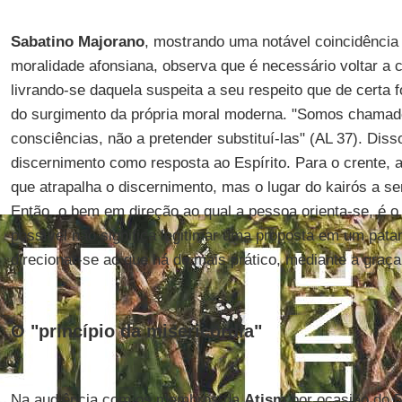
Sabatino Majorano
, mostrando uma notável coincidência
moralidade afonsiana, observa que é necessário voltar a c
livrando-se daquela suspeita a seu respeito que de cert
do surgimento da própria moral moderna. "Somos chamad
consciências, não a pretender substituí-las" (AL 37). Diss
discernimento como resposta ao Espírito. Para o crente, 
que atrapalha o discernimento, mas o lugar do kairós a s
Então, o bem em direção ao qual a pessoa orienta-se, é o
possível não significa legitimar uma proposta em um patam
direcionar-se ao que há de mais prático, mediante a graça
O "princípio da misericórdia"
Na audiência com os membros da
Atism
por ocasião do 5