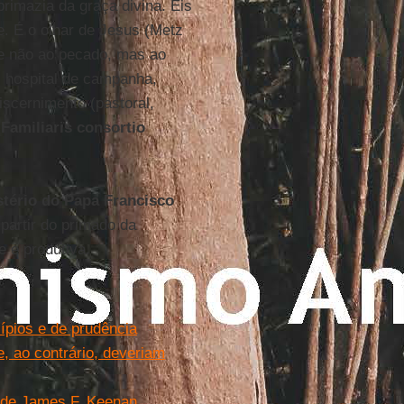
primazia da graça divina. Eis
e. É o olhar de Jesus (Metz
nte não ao pecado, mas ao
, hospital de campanha,
iscernimento (pastoral,
a
Familiaris consortio
tério do Papa Francisco
 partir do primado da
e e produtiva.
ípios e de prudência
, ao contrário, deveriam
o de James F. Keenan