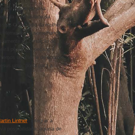
 estar ciente de uma
em da centralidade da
ssoa. O episódio da mulher
ois elementos: a semelhança
ustamente na condição de
eira pedra"); o pecado é
 "temos uma lei, e de acordo
esus uma "porta para a
artin Lintner
"Integrar a
va possibilidade: aquela de