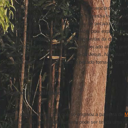
Uma moral que assuma o "princípio da misericórdia" deve
mudança de paradigma, que pode ser expressa na passag
norma para a centralidade da condição de pecadora da pe
apanhada em adultério pode ser icônico, pois explicita d
da mulher com todos os outros protagonistas da cena é j
pecado ("quem dentre vós estiver sem pecado atire a prim
superado pela misericórdia salvífica de Jesus. Não mais:
com esta deve ser julgada", mas o pecado torna-se com J
graça".
Integrar a fragilidade
A partir dessa referência é que se originou a palestra de
M
fragilidade". Da fragilidade humana pode ser tirada uma no