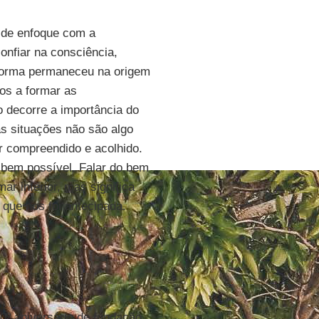
 de enfoque com a
onfiar na consciência,
a forma permaneceu na origem
os a formar as
o decorre a importância do
as situações não são algo
er compreendido e acolhido.
 bem possível. Falar do bem
ar inferior, mas significa
 que nos foi antecipada.
0º aniversário de fundação,