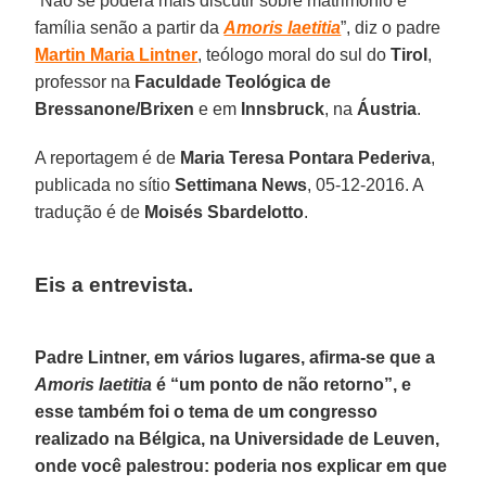
“Não se poderá mais discutir sobre matrimônio e
família senão a partir da
Amoris laetitia
”, diz o padre
Martin Maria Lintner
, teólogo moral do sul do
Tirol
,
professor na
Faculdade Teológica de
Bressanone/Brixen
e em
Innsbruck
, na
Áustria
.
A reportagem é de
Maria Teresa Pontara Pederiva
,
publicada no sítio
Settimana News
, 05-12-2016. A
tradução é de
Moisés Sbardelotto
.
Eis a entrevista.
Padre Lintner, em vários lugares, afirma-se que a
Amoris laetitia
é “um ponto de não retorno”, e
esse também foi o tema de um congresso
realizado na Bélgica, na Universidade de Leuven,
onde você palestrou: poderia nos explicar em que