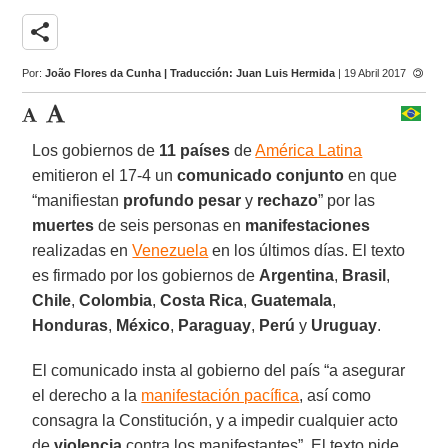
share
Por:
João Flores da Cunha | Traducción: Juan Luis Hermida
| 19 Abril 2017
Los gobiernos de
11 países
de
América Latina
emitieron el 17-4 un
comunicado conjunto
en que
“manifiestan
profundo pesar
y
rechazo
” por las
muertes
de seis personas en
manifestaciones
realizadas en
Venezuela
en los últimos días. El texto
es firmado por los gobiernos de
Argentina
,
Brasil
,
Chile
,
Colombia
,
Costa Rica
,
Guatemala
,
Honduras
,
México
,
Paraguay
,
Perú
y
Uruguay
.
El comunicado insta al gobierno del país “a asegurar
el derecho a la
manifestación pacífica
, así como
consagra la Constitución, y a impedir cualquier acto
de
violencia
contra los manifestantes”. El texto pide