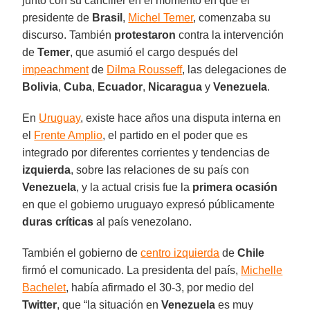
junto con su canciller en el momento en que el
presidente de
Brasil
,
Michel Temer
, comenzaba su
discurso. También
protestaron
contra la intervención
de
Temer
, que asumió el cargo después del
impeachment
de
Dilma Rousseff
, las delegaciones de
Bolivia
,
Cuba
,
Ecuador
,
Nicaragua
y
Venezuela
.
En
Uruguay
, existe hace años una disputa interna en
el
Frente Amplio
, el partido en el poder que es
integrado por diferentes corrientes y tendencias de
izquierda
, sobre las relaciones de su país con
Venezuela
, y la actual crisis fue la
primera ocasión
en que el gobierno uruguayo expresó públicamente
duras críticas
al país venezolano.
También el gobierno de
centro izquierda
de
Chile
firmó el comunicado. La presidenta del país,
Michelle
Bachelet
, había afirmado el 30-3, por medio del
Twitter
, que “la situación en
Venezuela
es muy