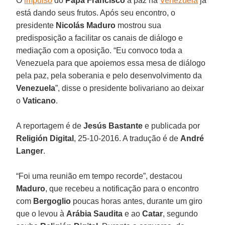
O
impulso
do
Papa Francisco
à paz na
Venezuela
já
está dando seus frutos. Após seu encontro, o
presidente
Nicolás
Maduro
mostrou sua
predisposição a facilitar os canais de diálogo e
mediação com a oposição. “Eu convoco toda a
Venezuela para que apoiemos essa mesa de diálogo
pela paz, pela soberania e pelo desenvolvimento da
Venezuela
”, disse o presidente bolivariano ao deixar
o
Vaticano
.
A reportagem é de
Jesús Bastant
e
e publicada por
Religión Digital
, 25-10-2016. A tradução é de
André
Langer
.
“Foi uma reunião em tempo recorde”, destacou
Maduro
, que recebeu a notificação para o encontro
com
Bergoglio
poucas horas antes, durante um giro
que o levou à
Arábia Saudita
e ao
Catar
, segundo