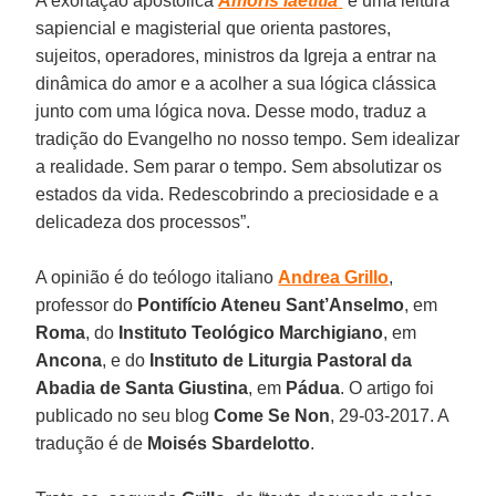
A exortação apostólica
Amoris laetitia
“é uma leitura
sapiencial e magisterial que orienta pastores,
sujeitos, operadores, ministros da Igreja a entrar na
dinâmica do amor e a acolher a sua lógica clássica
junto com uma lógica nova. Desse modo, traduz a
tradição do Evangelho no nosso tempo. Sem idealizar
a realidade. Sem parar o tempo. Sem absolutizar os
estados da vida. Redescobrindo a preciosidade e a
delicadeza dos processos”.
A opinião é do teólogo italiano
Andrea Grillo
,
professor do
Pontifício Ateneu Sant’Anselmo
, em
Roma
, do
Instituto Teológico Marchigiano
, em
Ancona
, e do
Instituto de Liturgia Pastoral da
Abadia de Santa Giustina
, em
Pádua
. O artigo foi
publicado no seu blog
Come Se Non
, 29-03-2017. A
tradução é de
Moisés Sbardelotto
.