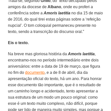
Trata-se, segundo
Grillo
, do “texto decupado pelos
amigos da diocese de
Albano
, onde eu proferi a
conferência sobre a
Amoris laetitia
no dia 15 de maio
de 2016, do qual tirei estas páginas sobre a ‘refeição
nupcial’. O tom coloquial permaneceu presente no
texto, sendo a transcrição do discurso oral.”
Eis o texto.
Na breve mas gloriosa história da
Amoris laetitia
,
encontramo-nos no período intermediário entre dois
aniversários: entre a data de 19 de março, que figura
no fim do
documento
, e a de 8 de abril, dia da
apresentação oficial do texto, há um ano. Para honrar
esse documento tão importante, que é o resultado de
um caminho longo e acidentado, tento apresentar a
sua estrutura de um modo um pouco original: como
esse é um texto muito complexo, não difícil, porque
pode ser lido de maneira muito simples, mas porque a