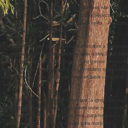
Falando de jovens, o cardeal reitera que eles não estão “e
décadas, há um grande compromisso da Igreja com as nov
dioceses, paróquias, movimentos fazem tanto... Às vezes
capilaridade dessa presença e ação”.
Depois, ele conclui com um comentário sobre a “preocup
da população dos
Estados Unidos
após a eleição de
Don
tarefa fazer julgamentos políticos, muito menos me expre
presidente dos Estados Unidos. Eu considero sábia a res
que se reserva a se expressar sobre os fatos concretos”,
ex-bispo de Dallas.
Mas ele é cauteloso quando afirma que “a Igreja dos seu
princípios de solidariedade, que devem estar na base de 
fechamentos nunca são um bom sinal, para ninguém e em
porque nascem do medo. E o medo gera monstros”.