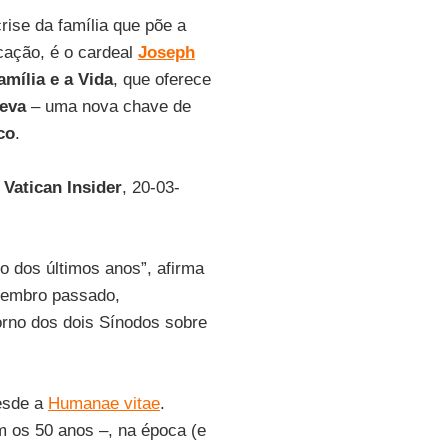
crise da família que põe a
cação, é o cardeal
Joseph
amília e a Vida
, que oferece
eva
– uma nova chave de
co
.
o
Vatican Insider
, 20-03-
 dos últimos anos”, afirma
ovembro passado,
orno dos dois Sínodos sobre
desde a
Humanae vitae
.
m os 50 anos –, na época (e