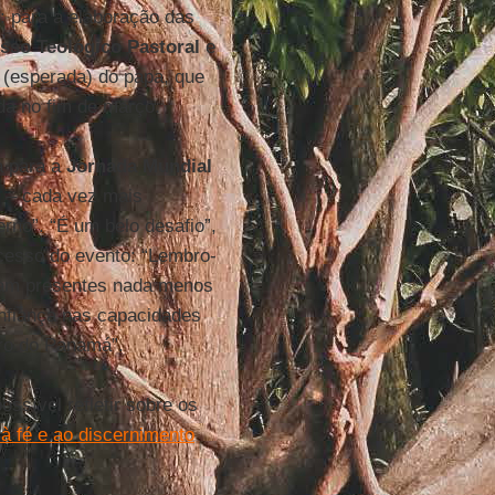
o: para a elaboração das
sso Teológico Pastoral
e
(esperada) do papa, que
da no fim de março.
a para a
Jornada Mundial
s – cada vez mais
rno”. “É um belo desafio”,
ucesso do evento: “Lembro-
avam presentes nada menos
onfiança nas capacidades
tro do Panamá”.
ssível refletir sobre os
 à fé e ao discernimento