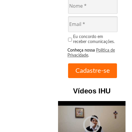
Eu concordo em
receber comunicações.
Conheça nossa
Política de
Privacidade
.
Vídeos IHU
play_circle_outline