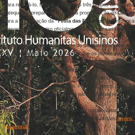
Para realizá-lo, foram constituídos três grupos de trabalh
catequeses preparatórias; para a programação do
Congre
para a organização da
“Festa das Famílias”
na presença 
convocará o encontro oficialmente com uma carta publica
Da
Irlanda
ao
Panamá
, o chefe do dicastério também olh
da Juventude
de 2019, que “pede que os jovens europeu
numerosos na participação – atravessem o oceano no inve
admite o cardeal que, no entanto, diz-se “confiante” no s
me que, em
Cracóvia
, apesar da situação de crise, est
do que 10 mil jovens brasileiros. Por isso, temos plena c
dos jovens de encontrar a forma para participar no encon
Durante os dias panamenhos, dentre outras coisas, será po
temas relativos aos próximo Sínodo dedicado aos
jovens,
vocacional
.