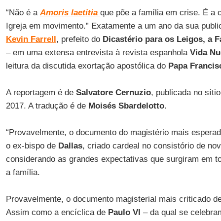
“Não é a
Amoris laetitia
que põe a família em crise. É a 
Igreja em movimento.” Exatamente a um ano da sua publi
Kevin Farrell
, prefeito do
Dicastério para os Leigos, a F
– em uma extensa entrevista à revista espanhola
Vida Nu
leitura da discutida exortação apostólica do
Papa Francis
A reportagem é de
Salvatore Cernuzio
, publicada no síti
2017. A tradução é de
Moisés Sbardelotto
.
“Provavelmente, o documento do magistério mais esperado
o ex-bispo de
Dallas
, criado cardeal no consistório de n
considerando as grandes expectativas que surgiram em t
a família.
Provavelmente, o documento magisterial mais criticado 
Assim como a encíclica de
Paulo VI
– da qual se celebra