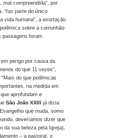
s, mal compreendida”, por
, “faz parte do único
 da vida humana”, a exortação
 polêmica sobre a comunhão
s passagens foram
a em perigo por causa da
a menos do que 11 vezes”,
: “Mais do que polêmicas
mportantes, na medida em
s que aprofundam e
que
São João XXIII
já dizia
o Evangelho que muda, somo
eando, deveríamos dizer que
o da sua beleza pela Igreja),
amento – a pastoral, o