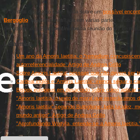
O cardeal disse não saber nada sobre um
possível encont
Bergoglio
, hipótese levantada em várias partes tendo em 
presidente dos
Estados Unidos
na reunião do
G7
de mai
Leia mais
Um ano da Amoris laetitia: o "remedium concupiscen
autorreferencialidade. Artigo de Andrea Grillo
Sobre Amoris Laetitia: pessoas que não devem ser t
Cardeal inglês e 'Amoris Laetitia': iremos seguir o 
Bispos europeus em desacordo sobre como aplicar “A
"Amoris laetitia, o texto de moral que esperávamos 
"Amoris laetitia" segundo Buttiglione: bela lucidez, 
mundo antigo". Artigo de Andrea Grillo
"Aprofundando Wojtyla, entende-se a Amoris laetitia.