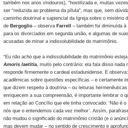
também nos anos vindouros), “hostilizada e, muitas veze
ser “reduzida ao problema da pílula”, mas que, sem dúvida
caminho doutrinal e sapiencial da Igreja sobre o mistério
de
Bergoglio
– observa
Farrell
– também foi diminuída à
para os divorciados em segunda união, e algumas de sua
acusadas de minar a indissolubilidade do matrimônio.
“Eu não acho que a indissolubilidade do matrimônio estej
Amoris laetitia
, muito pelo contrário: ela fala disso nad
responde firmemente o cardeal estadunidense. E observa
acadêmicas sobre questões específicas – e certamente i
que dizem respeito à doutrina – ou leituras hermenêutica
enriquecem a sua compreensão, é importante lembrar o 
em relação ao Concílio que ele tinha convocado: ‘Não é 
nós que o entendemos cada vez melhor’. Assim, parafras
não mudou o significado do matrimônio cristão (e o anúnci
mas devem mudar – no sentido de crescimento e aprofund