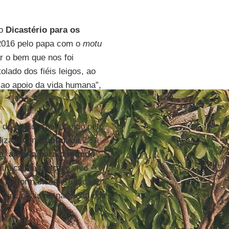
do
Dicastério para os
 2016 pelo papa com o
motu
r o bem que nos foi
lado dos fiéis leigos, ao
 ao apoio da vida humana”,
” do órgão, começando pelo
alizado em
Dublin
, de 22 a
a, alegria para o mundo”
.
municação tanto ao vivo
 performances artísticas,
s funcionais na narração dos