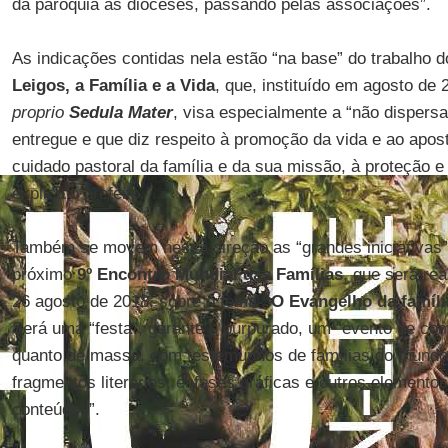
da paróquia às dioceses, passando pelas associações”.
As indicações contidas nela estão “na base” do trabalho 
Leigos, a Família e a Vida
, que, instituído em agosto de
proprio
Sedula Mater
, visa especialmente a “não dispersa
entregue e que diz respeito à promoção da vida e ao aposto
cuidado pastoral da família e da sua missão, à proteção e
explica o prefeito.
Também se movem nessa direção as “grandes iniciativas
próximo
9º Encontro Mundial das Famílias
, que será re
26 agosto de 2018, sobre o tema
“O Evangelho da famíli
Será uma “festa”, garante o purpurado, um “evento de co
quanto de massa, com testemunhos de famílias do mundo,
fragmentos literários, ênfases gráficas e outros elemento
conteúdos”.