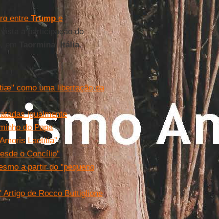
ro entre
Trump
e
vista a participação do
o, em
Taormina
,
Itália
.
tiæ" como uma libertação da
ratadas igualmente
caminho do Papa
moris Laetitia”
desde o Concílio"
mesmo a partir do "pequeno
" Artigo de Rocco Buttiglione