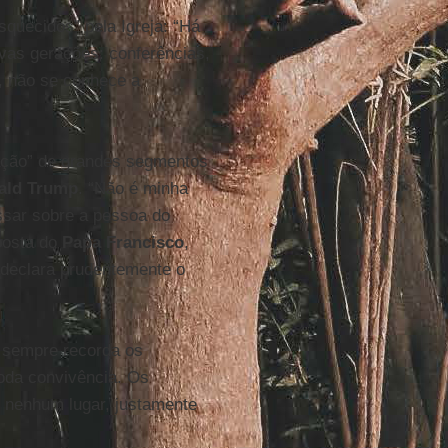
squecidos” pela Igreja: “Há
as gerações: conferências,
, não se conhece a
ação” de grandes segmentos
ald Trump
. “Não é minha
ssar sobre a pessoa do
posta do
Papa Francisco
,
 declara prudentemente o
s sempre recorda os
toda convivência. Os
 nenhum lugar, justamente