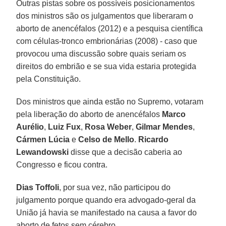
Outras pistas sobre os possíveis posicionamentos
dos ministros são os julgamentos que liberaram o
aborto de anencéfalos (2012) e a pesquisa científica
com células-tronco embrionárias (2008) - caso que
provocou uma discussão sobre quais seriam os
direitos do embrião e se sua vida estaria protegida
pela Constituição.
Dos ministros que ainda estão no Supremo, votaram
pela liberação do aborto de anencéfalos
Marco
Aurélio
,
Luiz Fux
,
Rosa Weber
,
Gilmar Mendes
,
Cármen Lúcia
e
Celso de Mello
.
Ricardo
Lewandowski
disse que a decisão caberia ao
Congresso e ficou contra.
Dias Toffoli
, por sua vez, não participou do
julgamento porque quando era advogado-geral da
União já havia se manifestado na causa a favor do
aborto de fetos sem cérebro.