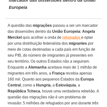
marcador das dissensões dentro da União
Europeia
A questão das
migrações
passou a ser um marcador
das dissensões dentro da
União Europeia
:
Angela
Merckel
quis acolher a onda de
refugiados
e optar
por uma distribuição federalista dos
migrantes
por
meio de cotas destinadas a cada país em função de
seu PIB, do número de imigrantes já presentes em
seu território. Os outros Estados não a seguiram.
Enquanto a
Alemanha
aceitava mais de 1 milhão de
migrantes em três anos, a
França
recebia apenas
160 mil. Quanto aos pequenos Estados da
Europa
Central
, como a
Hungria
, a
Eslováquia
, a
República Tcheca
, houve uma verdadeira rebelião. A
questão das migrações não é um problema de
invasão: 5 milhões de refugiados por ano durante três