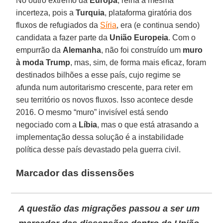
No outro extremo da
Europa
, reina a mesma
incerteza, pois a
Turquia
, plataforma giratória dos
fluxos de refugiados da
Síria
, era (e continua sendo)
candidata a fazer parte da
União Europeia
. Com o
empurrão da
Alemanha
, não foi construído um
muro
à moda Trump
, mas, sim, de forma mais eficaz, foram
destinados bilhões a esse país, cujo regime se
afunda num autoritarismo crescente, para reter em
seu território os novos fluxos. Isso acontece desde
2016. O mesmo “muro” invisível está sendo
negociado com a
Líbia
, mas o que está atrasando a
implementação dessa solução é a instabilidade
política desse país devastado pela guerra civil.
Marcador das dissensões
A questão das migrações passou a ser um