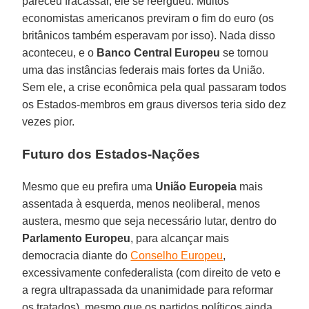
pareceu fracassar, ele se reergueu. Muitos
economistas americanos previram o fim do euro (os
britânicos também esperavam por isso). Nada disso
aconteceu, e o
Banco Central Europeu
se tornou
uma das instâncias federais mais fortes da União.
Sem ele, a crise econômica pela qual passaram todos
os Estados-membros em graus diversos teria sido dez
vezes pior.
Futuro dos Estados-Nações
Mesmo que eu prefira uma
União Europeia
mais
assentada à esquerda, menos neoliberal, menos
austera, mesmo que seja necessário lutar, dentro do
Parlamento Europeu
, para alcançar mais
democracia diante do
Conselho Europeu
,
excessivamente confederalista (com direito de veto e
a regra ultrapassada da unanimidade para reformar
os tratados), mesmo que os partidos políticos ainda