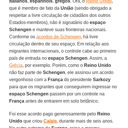
italianos
,
espanhóis
,
gregos
. Ora, o
Reino Unido
,
que é membro de fato da
União
(sendo obrigado a
respeitar a livre circulação de cidadãos dos outros
Estados-membros), não é signatário do
espaço
Schengen
e manteve suas fronteiras nacionais.
Conforme os
acordos de Schengen
, há livre
circulação dentro de seu espaço. Em relação aos
migrantes internacionais, o controle cabe ao primeiro
país de entrada no
espaço Schengen
. Assim, a
Grécia
, por exemplo. Porém, como o
Reino Unido
não faz parte de
Schengen
, ele assinou um acordo
vergonhoso com a
França
do presidente
Sarkozy
para que os migrantes que conseguirem ingressar no
espaço Schengen
passem por um controle na
França
antes de entrarem em solo britânico.
Foi esse acordo pago generosamente pelo
Reino
Unido
que criou
Calais
, durante mais de seis anos.