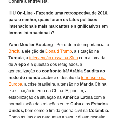
Confira a entrevista.
IHU On-Line - Fazendo uma retrospectiva de 2016,
para o senhor, quais foram os fatos políticos
internacionais mais marcantes e significativos em
termos internacionais?
Yann Moulier Boutang -
Por ordem de importância: o
Brexit
, a eleição de
Donald Trump
, a situação na
Turquia
, a
intervenção russa na Síria
com a tomada
de
Alepo
e a questão dos refugiados, a
generalização do
confronto Irã/ Arábia Saudita ao
resto do mundo árabe
e o desafio do
terrorismo na
Europa
, a crise brasileira, a tensão no
Mar da
China
e a situação interna da China. E, por fim, a
estabilização da situação na
América Latina
com a
normalização das relações entre
Cuba
e os
Estados
Unidos
, bem como o fim da guerra civil na
Colômbia
.
Como muitas das perguntas a seguir dizem respeito