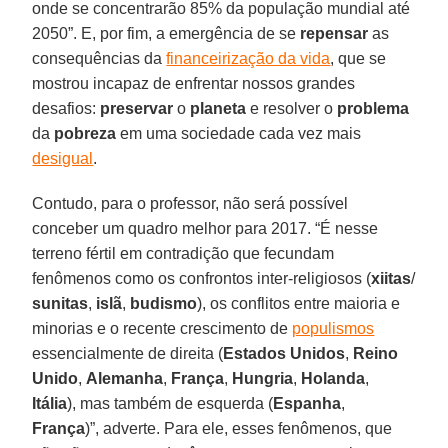
onde se concentrarão 85% da população mundial até
2050”. E, por fim, a emergência de se
repensar
as
consequências da
financeirização da vida
, que se
mostrou incapaz de enfrentar nossos grandes
desafios:
preservar
o
planeta
e resolver o
problema
da
pobreza
em uma sociedade cada vez mais
desigual
.
Contudo, para o professor, não será possível
conceber um quadro melhor para 2017. “É nesse
terreno fértil em contradição que fecundam
fenômenos como os confrontos inter-religiosos (
xiitas
/
sunitas
,
islã
,
budismo
), os conflitos entre maioria e
minorias e o recente crescimento de
populismos
essencialmente de direita (
Estados Unidos
,
Reino
Unido
,
Alemanha
,
França
,
Hungria
,
Holanda
,
Itália
), mas também de esquerda (
Espanha
,
França
)”, adverte. Para ele, esses fenômenos, que