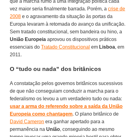
que a marcha rumo a uma integração política cada
vez maior seria finalmente barrada. Porém, a
crise de
2008
e o agravamento da situação às portas da
Europa levaram à retomada do avanço da unificação.
Sem tratado constitucional, sem bandeira ou hino, a
União Europeia
aprovou os dispositivos práticos
essenciais do
Tratado Constitucional
em
Lisboa
, em
2011.
O “tudo ou nada” dos britânicos
A constatação pelos governos britânicos sucessivos
de que não conseguiam conduzir a marcha para o
federalismo os levou a um verdadeiro tudo ou nada:
usar a arma do referendo sobre a saída da União
Europeia como chantagem
. O plano britânico de
David Cameron
era ganhar apertado para a
permanência na
União
, conseguindo ao mesmo
tempo invocar uma grande minoria hostil para obter