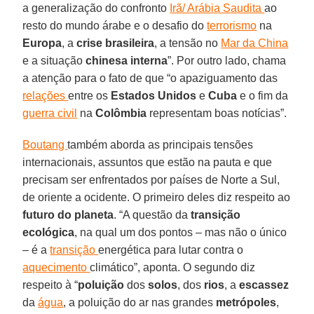
a generalização do confronto
Irã/ Arábia Saudita
ao
resto do mundo árabe e o desafio do
terrorismo
na
Europa
, a
crise brasileira
, a tensão no
Mar da China
e a situação
chinesa
interna
”. Por outro lado, chama
a atenção para o fato de que “o apaziguamento das
relações
entre os
Estados Unidos
e
Cuba
e o fim da
guerra civil
na
Colômbia
representam boas notícias”.
Boutang
também aborda as principais tensões
internacionais, assuntos que estão na pauta e que
precisam ser enfrentados por países de Norte a Sul,
de oriente a ocidente. O primeiro deles diz respeito ao
futuro do planeta
. “A questão da
transição
ecológica
, na qual um dos pontos – mas não o único
– é a
transição
energética para lutar contra o
aquecimento
climático”, aponta. O segundo diz
respeito à “
poluição
dos
solos
, dos
rios
, a
escassez
da
água
, a poluição do ar nas grandes
metrópoles
,