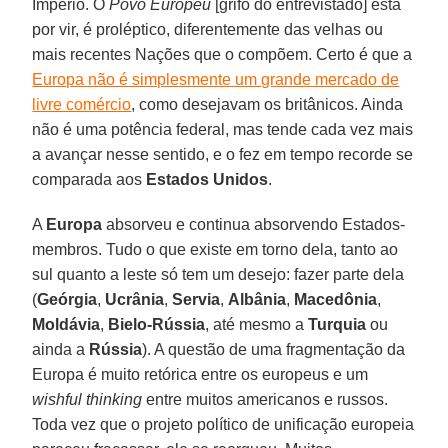
Império. O
Povo Europeu
[grifo do entrevistado] está
por vir, é proléptico, diferentemente das velhas ou
mais recentes Nações que o compõem. Certo é que a
Europa não é simplesmente um grande mercado de
livre comércio
, como desejavam os britânicos. Ainda
não é uma potência federal, mas tende cada vez mais
a avançar nesse sentido, e o fez em tempo recorde se
comparada aos
Estados Unidos
.
A
Europa
absorveu e continua absorvendo Estados-
membros. Tudo o que existe em torno dela, tanto ao
sul quanto a leste só tem um desejo: fazer parte dela
(
Geórgia
,
Ucrânia
,
Servia
,
Albânia
,
Macedônia
,
Moldávia
,
Bielo-Rússia
, até mesmo a
Turquia
ou
ainda a
Rússia
). A questão de uma fragmentação da
Europa é muito retórica entre os europeus e um
wishful thinking
entre muitos americanos e russos.
Toda vez que o projeto político de unificação europeia