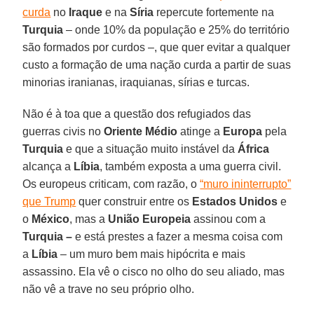
curda
no
Iraque
e na
Síria
repercute fortemente na
Turquia
– onde 10% da população e 25% do território
são formados por curdos –, que quer evitar a qualquer
custo a formação de uma nação curda a partir de suas
minorias iranianas, iraquianas, sírias e turcas.
Não é à toa que a questão dos refugiados das
guerras civis no
Oriente Médio
atinge a
Europa
pela
Turquia
e que a situação muito instável da
África
alcança a
Líbia
, também exposta a uma guerra civil.
Os europeus criticam, com razão, o
“muro ininterrupto”
que Trump
quer construir entre os
Estados Unidos
e
o
México
, mas a
União Europeia
assinou com a
Turquia –
e está prestes a fazer a mesma coisa com
a
Líbia
– um muro bem mais hipócrita e mais
assassino. Ela vê o cisco no olho do seu aliado, mas
não vê a trave no seu próprio olho.