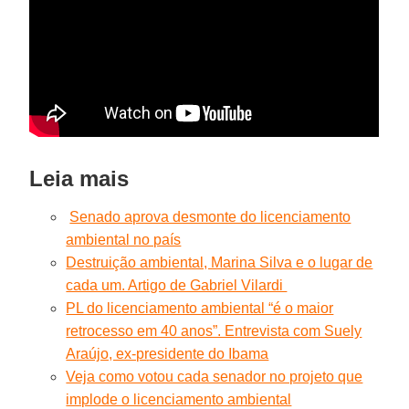
Leia mais
Senado aprova desmonte do licenciamento
ambiental no país
Destruição ambiental, Marina Silva e o lugar de
cada um. Artigo de Gabriel Vilardi
PL do licenciamento ambiental “é o maior
retrocesso em 40 anos”. Entrevista com Suely
Araújo, ex-presidente do Ibama
Veja como votou cada senador no projeto que
implode o licenciamento ambiental