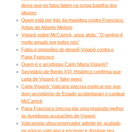
deixa que os fatos falem na longa batalha dos
abusos
Quem está por trás da manobra contra Francisco.
Artigo de Alberto Melloni
Viganò sobre McCarrick, anos atrás: ''O senhor é
muito amado por todos nós''
Fatos e omissões do dossiê Viganò contra o
Papa Francisco
Quem é o arcebispo Carlo Maria Viganò?
Secretário de Bento XVI: Histórico confirma que
carta de Viganò é ‘fake news’
Carta Viganò: Vaticano precisa explicar por que
dois secretários de Estado acobertaram o cardeal
McCarrick
Papa Francisco precisa dar uma resposta melhor
às duvidosas acusações de Viganò
Vaticanista ultraconservador admite ter ajudado
ex-núncio vaticano a escrever e divulgar seu