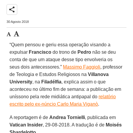
share
30 Agosto 2018
“Quem pensou e geriu essa operação visando a
expulsar
Francisco
do trono de
Pedro
não se deu
conta de que um ataque desse tipo envolveria os
seus dois antecessores.”
Massimo Faggioli
, professor
de Teologia e Estudos Religiosos na
Villanova
University
, na
Filadélfia
, explica assim o que
aconteceu no último fim de semana: a publicação em
uníssono pela rede midiática antipapal do
relatório
escrito pelo ex-núncio Carlo Maria Viganò
.
A reportagem é de
Andrea Tornielli
, publicada em
Vatican Insider
, 29-08-2018. A tradução é de
Moisés
Sbardelotto
.