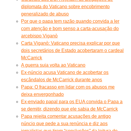
diplomata do Vaticano sobre encobrimento
generalizado de abuso
Por que o papa tem razão quando convida a ler
com atenção e bom senso a carta-acusação do
arcebispo Viganò
Carta Viganò: Vaticano precisa explicar por que
dois secretários de Estado acobertaram o cardeal
McCarrick
A guerra suja volta ao Vaticano
Ex-núncio acusa Vaticano de acobertar os
escândalos de McCarrick durante anos
Papa: O fracasso em lidar com os abusos me
deixa envergonhado
Ex-enviado papal para os EUA convida o Papa a
se demitir, dizendo que ele sabia de McCarrick
Papa rejeita comentar acusações de antigo
núncio que pede a sua renúncia e diz aos
jornalistas que tirem “conclusões” da leitura do