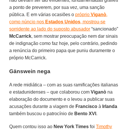
não deviam ser tão evidentes, fundamentadas graves
a ponto de preverem, por sua vez, uma sanção
pública. E em várias ocasiões o
próprio
Viganò
,
como núncio nos
Estados Unidos
, mostrou-se
sorridente ao lado do suposto abusador
“sancionado”
McCarrick
, sem mostrar preocupação nem dar sinais
de indignação como faz hoje, pelo contrário, pedindo
a renúncia do primeiro papa que puniu duramente o
próprio McCarrick.
Gänswein nega
A rede midiática – com as suas ramificações italianas
e estadunidenses – que colaborou com
Viganò
na
elaboração do documento e o levou a publicar suas
acusações durante a viagem de
Francisco
à
Irlanda
também buscou o patrocínio de
Bento XVI
.
Quem contou isso ao
New York Times
foi
Timothy