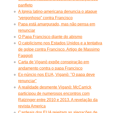
panfleto
A Igreja latino-americana denuncia o ataque
“vergonhoso” contra Francisco
Papa está amargurado, mas não pensa em
renunciar
O Papa Francisco diante do abismo
O catolicismo nos Estados Unidos e a tentativa
de golpe contra Francisco. Artigo de Massimo
Faggioli
Carta de Viganò expõe conspiração em
andamento contra o papa Francisco
Ex-núncio nos EUA, Viganò: ''O papa deve
renunciar''
A realidade desmente Viganò: McCarrick
participou de numerosos encontros com
Ratzinger entre 2010 e 2013. A revelação da
revista America
Cardeais dos EUA rejeitam as alegações de