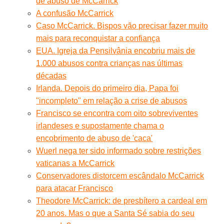
de abuso de McCarrick
A confusão McCarrick
Caso McCarrick. Bispos vão precisar fazer muito
mais para reconquistar a confiança
EUA. Igreja da Pensilvânia encobriu mais de
1.000 abusos contra crianças nas últimas
décadas
Irlanda. Depois do primeiro dia, Papa foi
"incompleto" em relação a crise de abusos
Francisco se encontra com oito sobreviventes
irlandeses e supostamente chama o
encobrimento de abuso de 'caca'
Wuerl nega ter sido informado sobre restrições
vaticanas a McCarrick
Conservadores distorcem escândalo McCarrick
para atacar Francisco
Theodore McCarrick: de presbítero a cardeal em
20 anos. Mas o que a Santa Sé sabia do seu