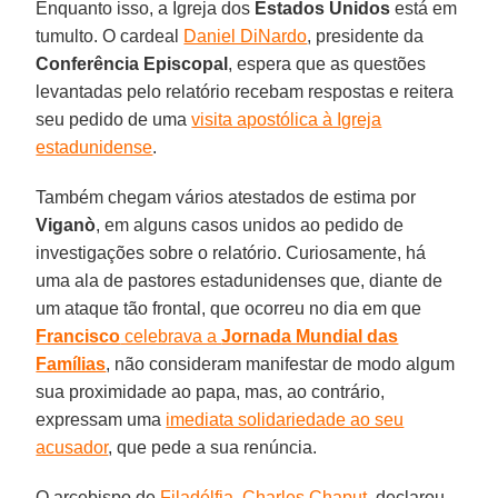
Enquanto isso, a Igreja dos
Estados Unidos
está em
tumulto. O cardeal
Daniel DiNardo
, presidente da
Conferência Episcopal
, espera que as questões
levantadas pelo relatório recebam respostas e reitera
seu pedido de uma
visita apostólica à Igreja
estadunidense
.
Também chegam vários atestados de estima por
Viganò
, em alguns casos unidos ao pedido de
investigações sobre o relatório. Curiosamente, há
uma ala de pastores estadunidenses que, diante de
um ataque tão frontal, que ocorreu no dia em que
Francisco
celebrava a
Jornada Mundial das
Famílias
, não consideram manifestar de modo algum
sua proximidade ao papa, mas, ao contrário,
expressam uma
imediata solidariedade ao seu
acusador
, que pede a sua renúncia.
O arcebispo de
Filadélfia
,
Charles Chaput
, declarou