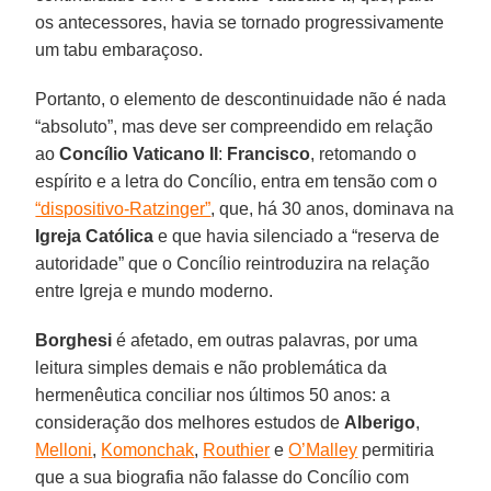
os antecessores, havia se tornado progressivamente
um tabu embaraçoso.
Portanto, o elemento de descontinuidade não é nada
“absoluto”, mas deve ser compreendido em relação
ao
Concílio Vaticano II
:
Francisco
, retomando o
espírito e a letra do Concílio, entra em tensão com o
“dispositivo-Ratzinger”
, que, há 30 anos, dominava na
Igreja Católica
e que havia silenciado a “reserva de
autoridade” que o Concílio reintroduzira na relação
entre Igreja e mundo moderno.
Borghesi
é afetado, em outras palavras, por uma
leitura simples demais e não problemática da
hermenêutica conciliar nos últimos 50 anos: a
consideração dos melhores estudos de
Alberigo
,
Melloni
,
Komonchak
,
Routhier
e
O’Malley
permitiria
que a sua biografia não falasse do Concílio com