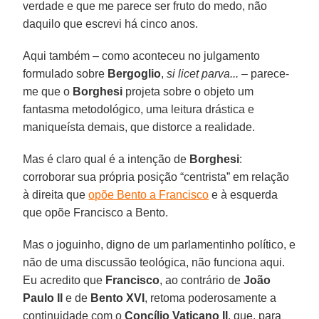
verdade e que me parece ser fruto do medo, não
daquilo que escrevi há cinco anos.
Aqui também – como aconteceu no julgamento
formulado sobre
Bergoglio
,
si licet parva...
– parece-
me que o
Borghesi
projeta sobre o objeto um
fantasma metodológico, uma leitura drástica e
maniqueísta demais, que distorce a realidade.
Mas é claro qual é a intenção de
Borghesi
:
corroborar sua própria posição “centrista” em relação
à direita que
opõe Bento a Francisco
e à esquerda
que opõe Francisco a Bento.
Mas o joguinho, digno de um parlamentinho político, e
não de uma discussão teológica, não funciona aqui.
Eu acredito que
Francisco
, ao contrário de
João
Paulo II
e de
Bento XVI
, retoma poderosamente a
continuidade com o
Concílio Vaticano II
, que, para