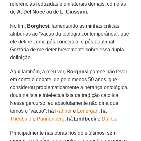
referências reduzidas e unilaterais demais, como as
de
A. Del Noce
ou de
L. Giussani
.
No fim,
Borghesi
, lamentando as minhas críticas,
atribui-as ao “vácuo da teologia contemporânea”, que
ele define como pós-conceitual e pós-doutrinal.
Gostaria de me deter brevemente sobre essa dupla
definição.
Aqui também, a meu ver,
Borghesi
parece não levar
em conta o debate, de pelo menos 50 anos, que
considerou problematicamente a herança ontológica,
doutrinalista e intelectualista da tradição católica.
Nesse percurso, eu absolutamente não diria que
temos o “vácuo”: há
Rahner
e
Lonergan
, há
Théobald
e
Pannenberg
, há
Lindbeck
e
Dulles
.
Principalmente nas obras nos dois últimos, sem
ignorar a relevância dos outros, a questão em jogo é