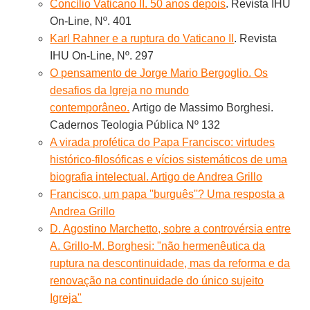
Concílio Vaticano II. 50 anos depois
. Revista IHU
On-Line, Nº. 401
Karl Rahner e a ruptura do Vaticano II
. Revista
IHU On-Line, Nº. 297
O pensamento de Jorge Mario Bergoglio. Os
desafios da Igreja no mundo
contemporâneo.
Artigo de Massimo Borghesi.
Cadernos Teologia Pública Nº 132
A virada profética do Papa Francisco: virtudes
histórico-filosóficas e vícios sistemáticos de uma
biografia intelectual. Artigo de Andrea Grillo
Francisco, um papa ''burguês''? Uma resposta a
Andrea Grillo
D. Agostino Marchetto, sobre a controvérsia entre
A. Grillo-M. Borghesi: "não hermenêutica da
ruptura na descontinuidade, mas da reforma e da
renovação na continuidade do único sujeito
Igreja"